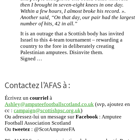
then I brought in seven-eight knees in one day.
Within a few hours, I almost broke his record. ».
Another said, “On that day, our pair had the largest
number of hits, 42 in all.”
It is an outrage that a Scottish body has invited
Israel to this 4-team tournament – rewarding a
country to the fore in deliberately creating
Palestinian amputees. Disinvite them.
Signed …
Contactez l’AFAS à :
Écrivez un
courriel
à
Ashley@amputeefootballscotland.co.uk
(svp, ajoutez en
cc :
campaign@scottishpsc.org.uk
)
Ou adressez-lui un message sur
Facebook
: Amputee
Football Association Scotland
Ou
tweetez
: @ScotAmputeeFA