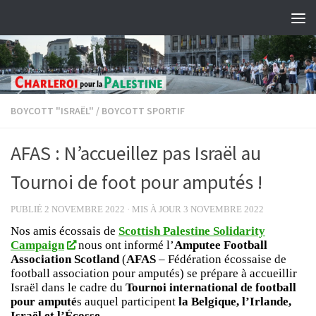
Skip to content
BOYCOTT "ISRAËL"
/
BOYCOTT SPORTIF
AFAS : N’accueillez pas Israël au
Tournoi de foot pour amputés !
PUBLIÉ
2 NOVEMBRE 2022
· MIS À JOUR
3 NOVEMBRE 2022
Nos amis écossais de
Scottish Palestine Solidarity
Campaign
nous ont informé l’
Amputee Football
Association Scotland
(
AFAS
– Fédération écossaise de
football association pour amputés) se prépare à accueillir
Israël dans le cadre du
Tournoi international de football
pour amputé
s auquel participent
la Belgique, l’Irlande,
Israël et l’Écosse.