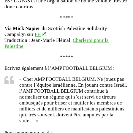
PS : L’AFAS est une organisation de bonne volonté. Restez
donc courtois.
*****
Via
Mick Napier
du Scottish Palestine Solidarity
Campaign sur
FB
Traduction : Jean-Marie Flémal,
Charleroi pour la
Palestine
*****
Ecrivez également à l’AMP FOOTBALL BELGIUM :
« Cher AMP FOOTBALL BELGIUM. Ne jouez pas
contre l’équipe israélienne. En jouant contre Israël
,
l’AMP FOOTBALL BELGIUM contribue à
normaliser un régime qui s’est servi de tireurs
embusqués pour briser et mutiler les membres de
milliers et de milliers de manifestants palestiniens
qui, très souvent, doivent être amputés par la
suite… »
Pour envoyer un mail :