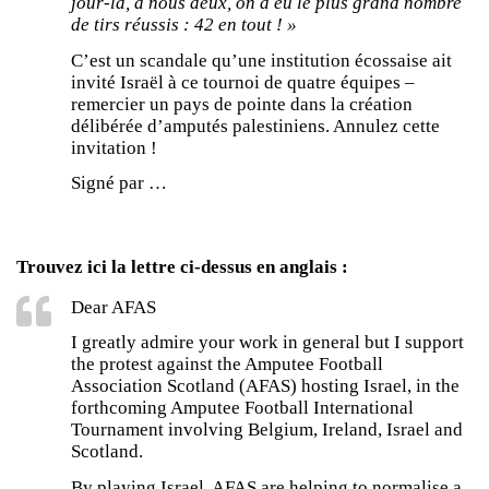
jour-là, à nous deux, on a eu le plus grand nombre
de tirs réussis : 42 en tout ! »
C’est un scandale qu’une institution écossaise ait
invité Israël à ce tournoi de quatre équipes –
remercier un pays de pointe dans la création
délibérée d’amputés palestiniens. Annulez cette
invitation !
Signé par …
Trouvez ici la lettre ci-dessus en anglais :
Dear AFAS
I greatly admire your work in general but I support
the protest against the Amputee Football
Association Scotland (AFAS) hosting Israel, in the
forthcoming Amputee Football International
Tournament involving Belgium, Ireland, Israel and
Scotland.
By playing Israel, AFAS are helping to normalise a