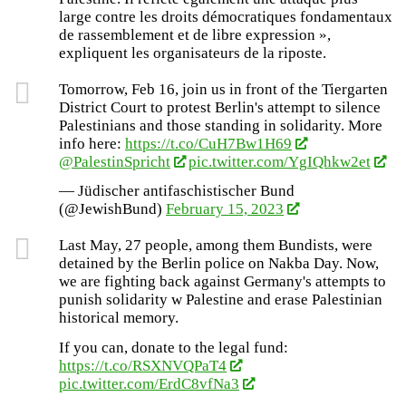
large contre les droits démocratiques fondamentaux
de rassemblement et de libre expression »,
expliquent les organisateurs de la riposte.
Tomorrow, Feb 16, join us in front of the Tiergarten
District Court to protest Berlin's attempt to silence
Palestinians and those standing in solidarity. More
info here:
https://t.co/CuH7Bw1H69
@PalestinSpricht
pic.twitter.com/YgIQhkw2et
— Jüdischer antifaschistischer Bund
(@JewishBund)
February 15, 2023
Last May, 27 people, among them Bundists, were
detained by the Berlin police on Nakba Day. Now,
we are fighting back against Germany's attempts to
punish solidarity w Palestine and erase Palestinian
historical memory.
If you can, donate to the legal fund:
https://t.co/RSXNVQPaT4
pic.twitter.com/ErdC8vfNa3