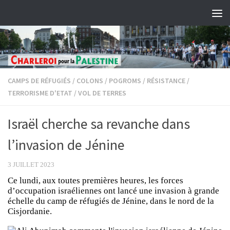
Skip to content
CAMPS DE RÉFUGIÉS
/
COLONS
/
POGROMS
/
RÉSISTANCE
/
TERRORISME D'ETAT
/
VOL DE TERRES
Israël cherche sa revanche dans
l’invasion de Jénine
3 JUILLET 2023
Ce lundi, aux toutes premières heures, les forces
d’occupation israéliennes ont lancé une invasion à grande
échelle du camp de réfugiés de Jénine, dans le nord de la
Cisjordanie.