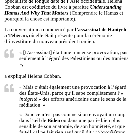
Spécialiste de longue date de l’Asie occidentale, Helena
Cobban est coéditrice du livre à paraître
Understanding
Hamas And Why That Matters
(Comprendre le Hamas et
pourquoi la chose est importante).
La conversation a commencé par
l’assassinat de Haniyeh
à Téhéran,
où elle était présente pour la cérémonie
d’investiture du nouveau président iranien.
« [L’assassinat] était une immense provocation, pas
seulement à l’égard des Palestiniens ou des Iraniens
»,
a expliqué Helena Cobban.
« Mais c’était également une provocation à l’égard
des États-Unis, parce qu’il sape complètement l’
«
intégrité »
des efforts américains dans le sens de la
médiation. »
« Donc ce n’est pas comme si on envoyait un coup
dans l’œil de
Biden
ou dans une partie bien plus
sensible de son anatomie, de son honnêteté, et que
fait-il ? Il ne fait rien sauf qu’il dit : ‘
N’accélérons