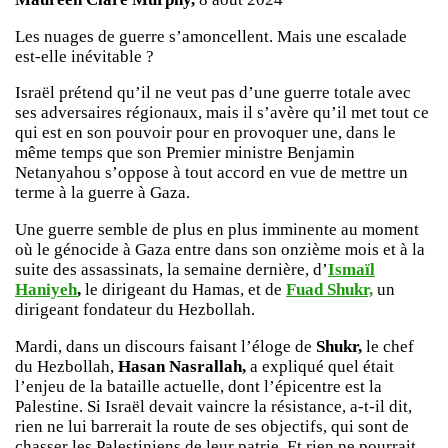
Les nuages de guerre s’amoncellent. Mais une escalade
est-elle inévitable ?
Israël prétend qu’il ne veut pas d’une guerre totale avec
ses adversaires régionaux, mais il s’avère qu’il met tout ce
qui est en son pouvoir pour en provoquer une, dans le
même temps que son Premier ministre Benjamin
Netanyahou s’oppose à tout accord en vue de mettre un
terme à la guerre à Gaza.
Une guerre semble de plus en plus imminente au moment
où le génocide à Gaza entre dans son onzième mois et à la
suite des assassinats, la semaine dernière, d’
Ismaïl
Haniyeh
,
le dirigeant du Hamas, et de
Fuad Shukr,
un
dirigeant fondateur du Hezbollah.
Mardi, dans un discours faisant l’éloge de
Shukr,
le chef
du Hezbollah,
Hasan Nasrallah,
a expliqué quel était
l’enjeu de la bataille actuelle, dont l’épicentre est la
Palestine. Si Israël devait vaincre la résistance, a-t-il dit,
rien ne lui barrerait la route de ses objectifs, qui sont de
chasser les Palestiniens de leur patrie. Et rien ne pourrait