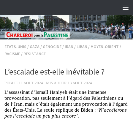
Skip to content
ETATS-UNIS
/
GAZA
/
GÉNOCIDE
/
IRAN
/
LIBAN
/
MOYEN-ORIENT
/
RACISME
/
RÉSISTANCE
L’escalade est-elle inévitable ?
PUBLIÉ
11 AOÛT 2024
· MIS À JOUR
13 AOÛT 2024
L’assassinat d’Ismaïl Haniyeh était une immense
provocation, pas seulement à l’égard des Palestiniens ou
de l’Iran, mais c’était également une provocation à l’égard
des États-Unis. La seule réplique de Biden : ‘
N’accélérons
pas l’escalade un peu plus encore’.