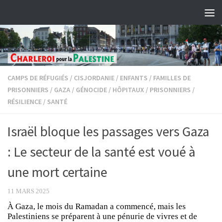
Skip to content
CAMPS DE RÉFUGIÉS
/
CISJORDANIE
/
ENFANTS
/
FAMILLES DE
PRISONNIERS
/
GAZA
/
GÉNOCIDE
/
HÔPITAUX
/
PRISONNIERS
/
RÉSILIENCE
/
SANTÉ
Israël bloque les passages vers Gaza
: Le secteur de la santé est voué à
une mort certaine
11 MARS 2025
À Gaza, le mois du Ramadan a commencé, mais les
Palestiniens se préparent à une pénurie de vivres et de