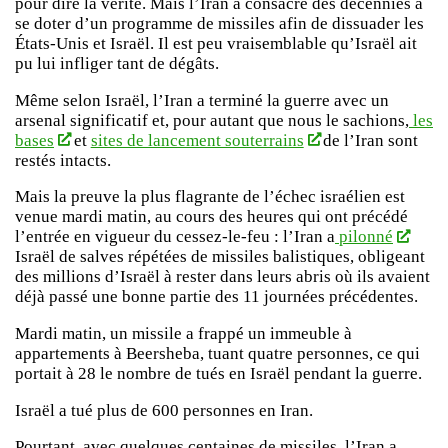
pour dire la vérité. Mais l’Iran a consacré des décennies à
se doter d’un programme de missiles afin de dissuader les
États-Unis et Israël. Il est peu vraisemblable qu’Israël ait
pu lui infliger tant de dégâts.
Même selon Israël, l’Iran a terminé la guerre avec un
arsenal significatif et, pour autant que nous le sachions,
les
bases
et
sites de lancement souterrains
de l’Iran sont
restés intacts.
Mais la preuve la plus flagrante de l’échec israélien est
venue mardi matin, au cours des heures qui ont précédé
l’entrée en vigueur du cessez-le-feu : l’Iran a
pilonné
Israël de salves répétées de missiles balistiques, obligeant
des millions d’Israël à rester dans leurs abris où ils avaient
déjà passé une bonne partie des 11 journées précédentes.
Mardi matin, un missile a frappé un immeuble à
appartements à Beersheba, tuant quatre personnes, ce qui
portait à 28 le nombre de tués en Israël pendant la guerre.
Israël a tué plus de 600 personnes en Iran.
Pourtant, avec quelques centaines de missiles, l’Iran a