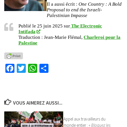
Il a aussi écrit :
One Country : A Bold
Proposal to end the Israeli-
Palestinian Impasse
Publié le 25 juin 2025 sur
The Electro
n
i
c
Intifada
Traduction : Jean-Marie Flémal,
Charleroi pour la
Palestine
Facebook
Twitter
WhatsApp
Partager
VOUS AIMEREZ AUSSI...
Appel aux travailleurs du
monde entier :
« Bloquez les