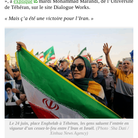
», a
expliqué
mardi Mohammad Marandi, de l’Université
de Téhéran, sur le site Dialogue Works.
« Mais ç’a été une victoire pour l’Iran. »
Le 24 juin, place Enghelab à Téhéran, les gens saluent l’entrée en
vigueur d’un cessez-le-feu entre l’Iran et Israël.
(Photo :Sha Dati /
Xinhua News Agency)