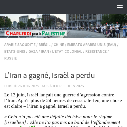
Skip to content
ARABIE SAOUDITE
/
BRÉSIL
/
CHINE
/
EMIRATS ARABES UNIS (EAU)
/
ETATS-UNIS
/
GAZA
/
IRAN
/
L'ETAT COLONIAL
/
RÉSISTANCE
/
RUSSIE
L’Iran a gagné, Israël a perdu
PUBLIÉ
26 JUIN 2025
· MIS À JOUR
30 JUIN 2025
Le 13 juin, Israël lançait une guerre d’agression contre
l’Iran. Après plus de 24 heures de cessez-le-feu, une chose
est claire – l’Iran a gagné, Israël a perdu.
« Cela n’a pas été une défaite décisive pour le régime
[israélien] : Elle ne l’a pas mis au bord de l’effondrement