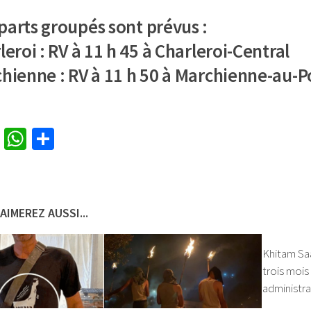
parts groupés sont prévus :
leroi : RV à 11 h 45 à Charleroi-Central
chienne : RV à 11 h 50 à Marchienne-au-P
cebook
Twitter
WhatsApp
Partager
AIMEREZ AUSSI...
Khitam Saa
trois mois
administra