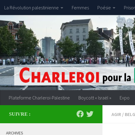
La Révolution palestinienne
Femmes
Poésie
Priso
Skip to content
Plateforme Charleroi-Palestine
Boycott « Israël »
Expo
AGIR
/
BELG
SUIVRE :
ARCHIVES