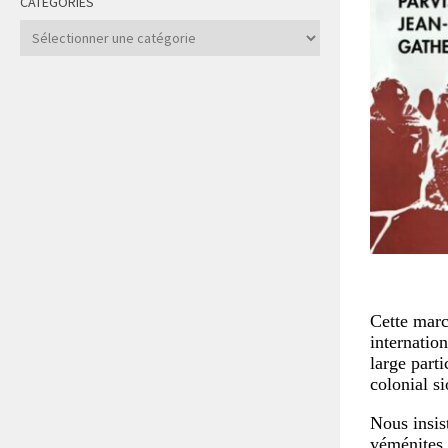
CATÉGORIES
Catégories
Cette marc
internation
large part
colonial s
Nous insis
yéménites 