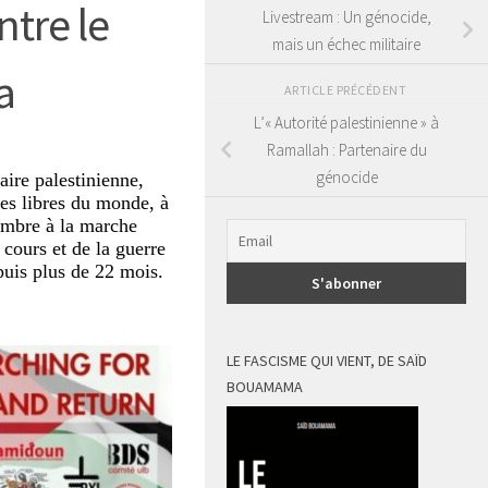
ntre le
Livestream : Un génocide,
mais un échec militaire
a
ARTICLE PRÉCÉDENT
L’« Autorité palestinienne » à
Ramallah : Partenaire du
génocide
aire palestinienne,
es libres du monde, à
nombre à la marche
cours et de la guerre
puis plus de 22 mois.
LE FASCISME QUI VIENT, DE SAÏD
BOUAMAMA