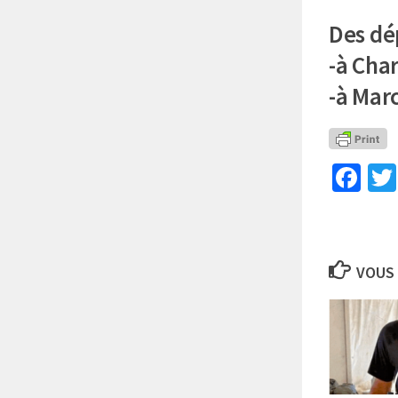
Des dé
-à Char
-à Mar
Fa
VOUS 