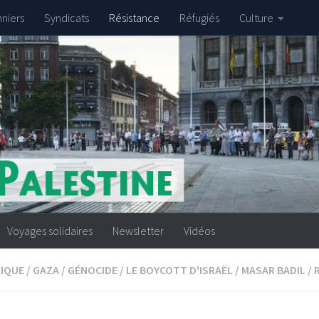
nniers
Syndicats
Résistance
Réfugiés
Culture
Voyages solidaires
Newsletter
Vidéos
IQUE
/
GAZA
/
GÉNOCIDE
/
LE BOYCOTT D'ISRAËL
/
MASAR BADIL
/