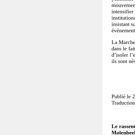
mouvement 
intensifier
institution
insistant s
événements
La Marche 
dans le fai
d’isoler l’
ils sont né
Publié le 
Traduction
Le rassem
Molenbee