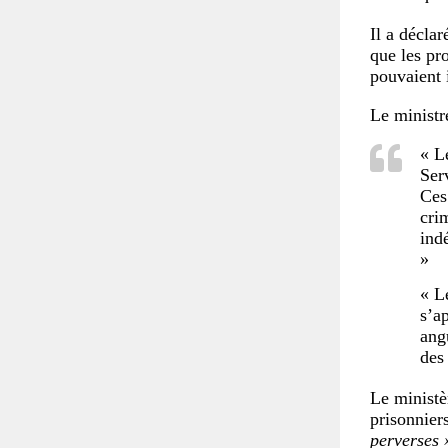
Il a déclar
que les pro
pouvaient 
Le ministr
« L
Ser
Ces
cri
ind
»
« L
s’a
ang
des 
Le ministèr
prisonnier
perverses 