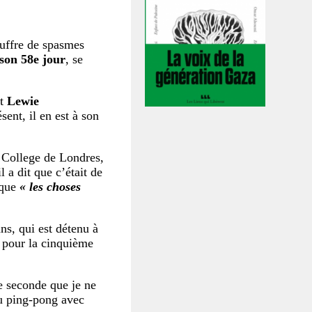
ouffre de spasmes
on 58e jour
, se
st
Lewie
ésent, il en est à son
y College de Londres,
il a dit que c’était de
 que
« les choses
s, qui est détenu à
é pour la cinquième
le seconde que je ne
au ping-pong avec