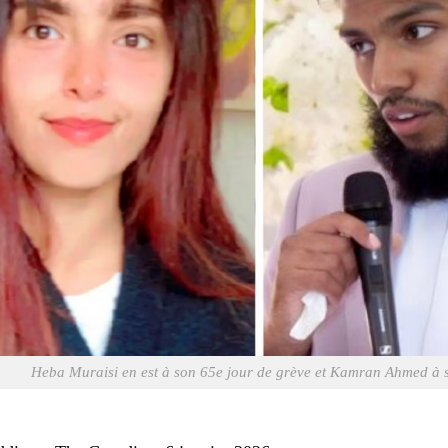
Heba Muraisi en est à son 65e jour de grève et Kamran Ahmed à 