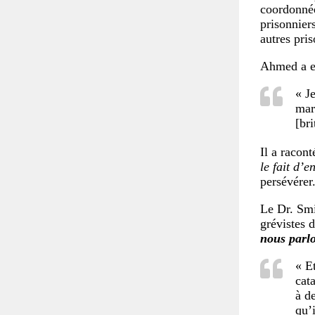
coordonnée
prisonnier
autres pris
Ahmed a e
« J
mar
[br
Il a racont
le fait d’
persévérer
Le Dr. Smi
grévistes d
nous parl
« E
cat
à d
qu’i