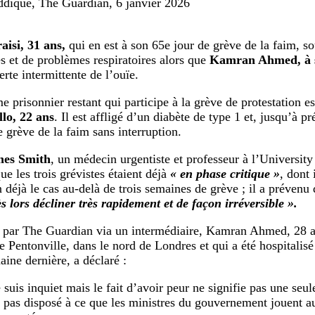
dique, The Guardian, 6 janvier 2026
isi, 31 ans,
qui en est à son 65e jour de grève de la faim, s
s et de problèmes respiratoires alors que
Kamran Ahmed, à s
erte intermittente de l’ouïe.
e prisonnier restant qui participe à la grève de protestation e
lo, 22 ans
. Il est affligé d’un diabète de type 1 et, jusqu’à pr
e grève de la faim sans interruption.
mes Smith
, un médecin urgentiste et professeur à l’Universit
ue les trois grévistes étaient déjà
« en phase critique »
, dont 
n déjà le cas au-delà de trois semaines de grève ; il a prévenu
s lors décliner très rapidement et de façon irréversible ».
 par The Guardian via un intermédiaire, Kamran Ahmed, 28 an
de Pentonville, dans le nord de Londres et qui a été hospitalis
aine dernière, a déclaré :
e suis inquiet mais le fait d’avoir peur ne signifie pas une seu
s pas disposé à ce que les ministres du gouvernement jouent 