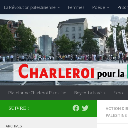
La Révolution palestinienne
Femmes
Poésie
Priso
Skip to content
Plateforme Charleroi-Palestine
Boycott « Israël »
Expo
ACTION DI
SUIVRE :
PALESTINE
ARCHIVES