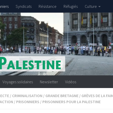
nniers
Syndicats
Résistance
Réfugiés
Culture
Voyages solidaires
Newsletter
Vidéos
RECTE
/
CRIMINALISATION
/
GRANDE BRETAGNE
/
GRÈVES DE LA FAI
 ACTION
/
PRISONNIERS
/
PRISONNIERS POUR LA PALESTINE