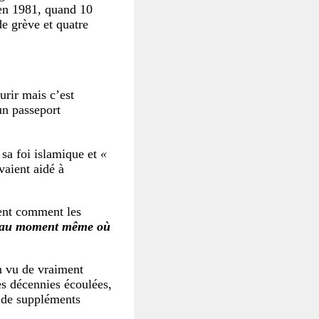
en 1981, quand 10
de grève et quatre
urir mais c’est
un passeport
 sa foi islamique et
«
vaient aidé à
ent comment les
t au moment même où
n vu de vraiment
es décennies écoulées,
e de suppléments