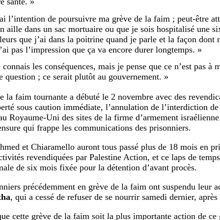
e santé. »
’ai l’intention de poursuivre ma grève de la faim ; peut-être at
n aille dans un sac mortuaire ou que je sois hospitalisé une si
leurs que j’ai dans la poitrine quand je parle et la façon don
n’ai pas l’impression que ça va encore durer longtemps. »
e connais les conséquences, mais je pense que ce n’est pas à 
te question ; ce serait plutôt au gouvernement. »
e la faim tournante a débuté le 2 novembre avec des revendic
berté sous caution immédiate, l’annulation de l’interdiction de
au Royaume-Uni des sites de la firme d’armement israélienne 
censure qui frappe les communications des prisonniers.
hmed et Chiaramello auront tous passé plus de 18 mois en pri
ctivités revendiquées par Palestine Action, et ce laps de temps
male de six mois fixée pour la détention d’avant procès.
nniers précédemment en grève de la faim ont suspendu leur ac
xha
, qui a cessé de refuser de se nourrir samedi dernier, après
ue cette grève de la faim soit la plus importante action de ce 