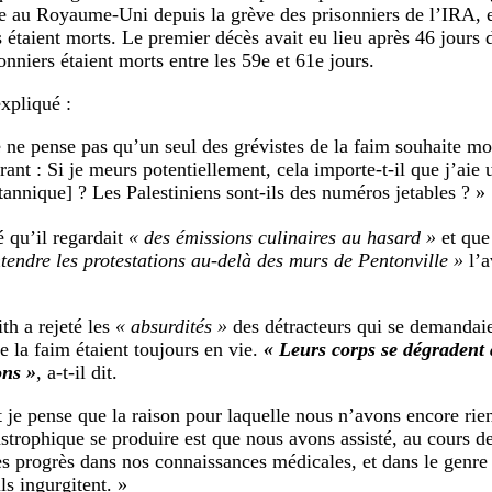
 au Royaume-Uni depuis la grève des prisonniers de l’IRA, 
s étaient morts. Le premier décès avait eu lieu après 46 jours 
onniers étaient morts entre les 59e et 61e jours.
xpliqué :
e ne pense pas qu’un seul des grévistes de la faim souhaite mo
rant : Si je meurs potentiellement, cela importe-t-il que j’aie 
itannique] ? Les Palestiniens sont-ils des numéros jetables ? »
é qu’il regardait
« des émissions culinaires au hasard »
et que
entendre les protestations au-delà des murs de Pentonville »
l’a
.
th a rejeté les
« absurdités »
des détracteurs qui se demandai
e la faim étaient toujours en vie.
« Leurs corps se dégraden
ons »
, a-t-il dit.
t je pense que la raison pour laquelle nous n’avons encore rie
astrophique se produire est que nous avons assisté, au cours d
es progrès dans nos connaissances médicales, et dans le genr
ls ingurgitent. »