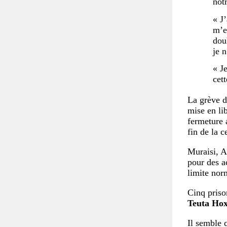
notr
« J
m’e
dou
je 
« J
cet
La grève d
mise en li
fermeture 
fin de la 
Muraisi, A
pour des a
limite nor
Cinq priso
Teuta Ho
Il semble q