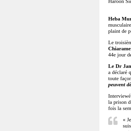
Haroon Sid
Heba Mura
musculaire
plaint de p
Le troisièm
Chiaramel
44e jour d
Le Dr Ja
a déclaré q
toute faço
peuvent dè
Interviewé
la prison 
fois la sem
« J
sui