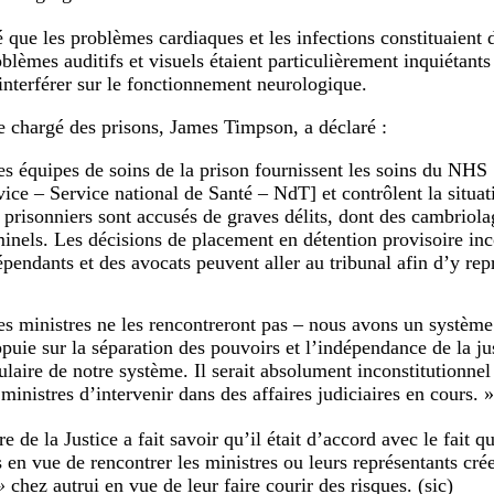
é que les problèmes cardiaques et les infections constituaient 
blèmes auditifs et visuels étaient particulièrement inquiétants
interférer sur le fonctionnement neurologique.
e chargé des prisons, James Timpson, a déclaré :
es équipes de soins de la prison fournissent les soins du NHS
vice – Service national de Santé – NdT] et contrôlent la situa
 prisonniers sont accusés de graves délits, dont des cambriola
minels. Les décisions de placement en détention provisoire in
épendants et des avocats peuvent aller au tribunal afin d’y repr
es ministres ne les rencontreront pas – nous avons un système 
ppuie sur la séparation des pouvoirs et l’indépendance de la jus
ulaire de notre système. Il serait absolument inconstitutionnel
ministres d’intervenir dans des affaires judiciaires en cours. »
e de la Justice a fait savoir qu’il était d’accord avec le fait 
s en vue de rencontrer les ministres ou leurs représentants cré
»
chez autrui en vue de leur faire courir des risques. (sic)