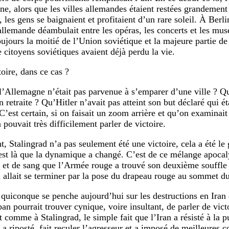
ine, alors que les villes allemandes étaient restées grandement
es gens se baignaient et profitaient d’un rare soleil. À Berlin
 allemande déambulait entre les opéras, les concerts et les mu
oujours la moitié de l’Union soviétique et la majeure partie d
e citoyens soviétiques avaient déjà perdu la vie.
toire, dans ce cas ?
l’Allemagne n’était pas parvenue à s’emparer d’une ville ? Qu’
n retraite ? Qu’Hitler n’avait pas atteint son but déclaré qui é
’est certain, si on faisait un zoom arrière et qu’on examinai
 pouvait très difficilement parler de victoire.
t, Stalingrad n’a pas seulement été une victoire, cela a été le
est là que la dynamique a changé. C’est de ce mélange apoca
et de sang que l’Armée rouge a trouvé son deuxième souffle 
i allait se terminer par la pose du drapeau rouge au sommet d
uiconque se penche aujourd’hui sur les destructions en Iran 
an pourrait trouver cynique, voire insultant, de parler de vict
 comme à Stalingrad, le simple fait que l’Iran a résisté à la p
 a riposté, fait reculer l’agresseur et a imposé de meilleures c