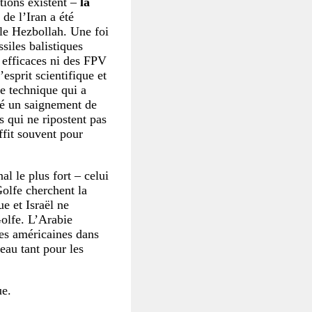
ions existent –
la
 de l’Iran a été
 le Hezbollah. Une foi
siles balistiques
e efficaces ni des FPV
esprit scientifique et
se technique qui a
igé un saignement de
es qui ne ripostent pas
ffit souvent pour
l le plus fort – celui
Golfe cherchent la
ue et Israël ne
Golfe. L’Arabie
ses américaines dans
eau tant pour les
ue.