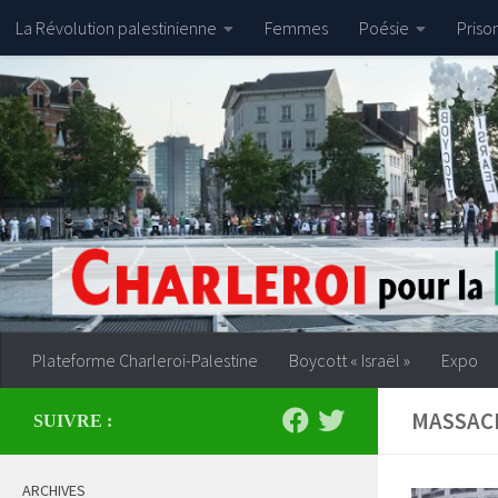
La Révolution palestinienne
Femmes
Poésie
Priso
Skip to content
Plateforme Charleroi-Palestine
Boycott « Israël »
Expo
MASSAC
SUIVRE :
ARCHIVES