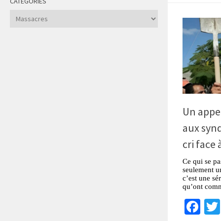
CATÉGORIES
Catégories
Un appel
aux synd
cri face
Ce qui se pa
seulement u
c’est une sé
qu’ont commi
Fa