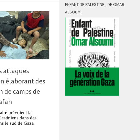
ENFANT DE PALESTINE , DE OMAR
ALSOUMI
es attaques
en élaborant des
on de camps de
afah
aire prévoient la
alestiniens dans des
ns le sud de Gaza
tsApp
Partager