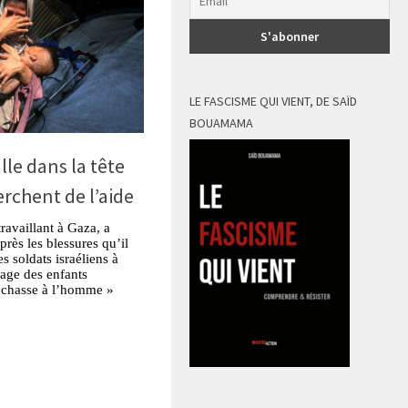
LE FASCISME QUI VIENT, DE SAÏD
BOUAMAMA
lle dans la tête
erchent de l’aide
ravaillant à Gaza, a
rès les blessures qu’il
es soldats israéliens à
lage des enfants
e chasse à l’homme »
tsApp
Partager