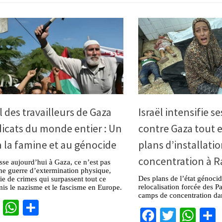
 des travailleurs de Gaza
Israël intensifie s
icats du monde entier : Un
contre Gaza tout 
 à la famine et au génocide
plans d’installati
concentration à R
sse aujourd’hui à Gaza, ce n’est pas
ne guerre d’extermination physique,
Des plans de l’état génocid
rie de crimes qui surpassent tout ce
relocalisation forcée des P
s le nazisme et le fascisme en Europe.
camps de concentration da
cebook
Twitter
WhatsApp
Partager
Facebook
Twitter
Wha