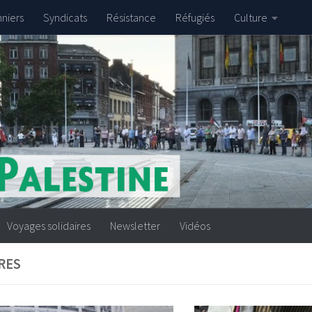
nniers
Syndicats
Résistance
Réfugiés
Culture
Voyages solidaires
Newsletter
Vidéos
RES