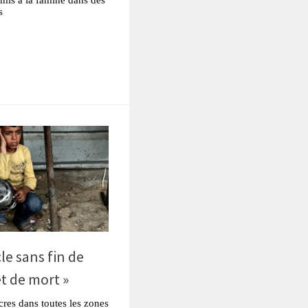
s
tsApp
Partager
le sans fin de
t de mort »
cres dans toutes les zones