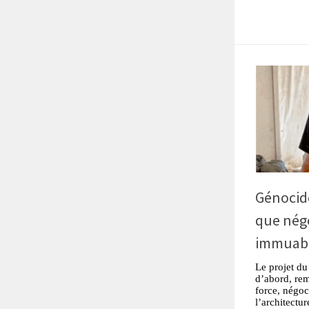
Génocid
que négo
immuabl
Le projet du
d’abord, rem
force, négoci
l’architectu