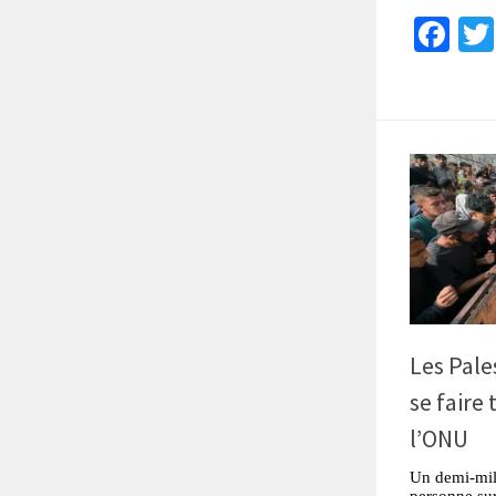
Fa
Les Pales
se faire
l’ONU
Un demi-mill
personne sur