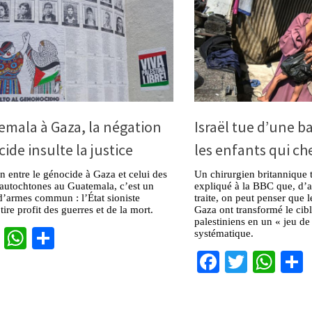
mala à Gaza, la négation
Israël tue d’une ba
ide insulte la justice
les enfants qui ch
 entre le génocide à Gaza et celui des
Un chirurgien britannique t
autochtones au Guatemala, c’est un
expliqué à la BBC que, d’ap
d’armes commun : l’État sioniste
traite, on peut penser que l
 tire profit des guerres et de la mort.
Gaza ont transformé le cib
palestiniens en un « jeu d
cebook
Twitter
WhatsApp
Partager
systématique.
Facebook
Twitter
Wha