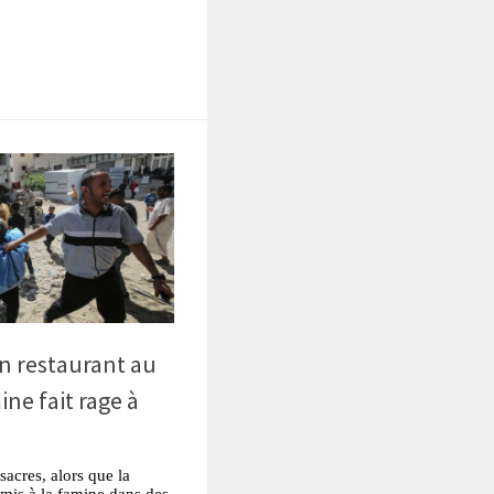
n restaurant au
ne fait rage à
acres, alors que la
mis à la famine dans des