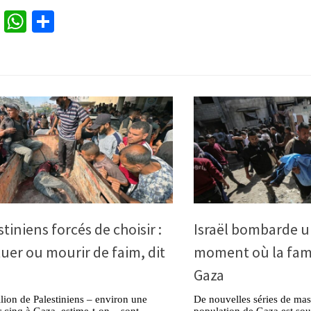
cebook
Twitter
WhatsApp
Partager
tiniens forcés de choisir :
Israël bombarde u
 tuer ou mourir de faim, dit
moment où la fami
Gaza
ion de Palestiniens – environ une
De nouvelles séries de mass
 cinq à Gaza, estime-t-on – sont
population de Gaza est sou