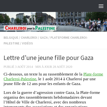
Skip to content
BELGIQUE
/
CHARLEROI
/
GAZA
/
PLATEFORME CHARLEROI-
PALESTINE
/
VIDÉOS
Lettre d’une jeune fille pour Gaza
PUBLIÉ
3 AOÛT 2014
· MIS À JOUR
28 AOÛT 2020
Ci-dessous, un texte lu au rassemblement de la
Plate-forme
Charleroi-Palestine
, le 1 août 2014 à Charleroi par une
jeune fille de 12 ans pour les enfants de Gaza.
Lors de la guerre d’agression contre Gaza, la Plate-forme
organisa des rassemblements hebdomadaires devant
l’Hôtel de Ville de Charleroi, avec des nombreux
intervenants des associations et des organisations