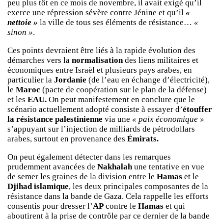
peu plus tôt en ce mois de novembre, il avait exigé qu’il
exerce une répression sévère contre Jénine et qu’il
«
nettoie »
la ville de tous ses éléments de résistance…
«
sinon »
.
Ces points devraient être liés à la rapide évolution des
démarches vers la
normalisation
des liens militaires et
économiques entre Israël et plusieurs pays arabes, en
particulier la
Jordanie
(de l’eau en échange d’électricité),
le
Maroc
(pacte de coopération sur le plan de la défense)
et les
EAU.
On peut manifestement en conclure que le
scénario actuellement adopté consiste à essayer d’
étouffer
la résistance palestinienne
via une
« paix économique »
s’appuyant sur l’injection de milliards de pétrodollars
arabes, surtout en provenance des
Émirats.
On peut également détecter dans les remarques
prudemment avancées de
Nakhalah
une tentative en vue
de semer les graines de la division entre le
Hamas
et le
Djihad islamique
, les deux principales composantes de la
résistance dans la bande de Gaza. Cela rappelle les efforts
consentis pour dresser l’
AP
contre le
Hamas
et qui
aboutirent à la prise de contrôle par ce dernier de la bande