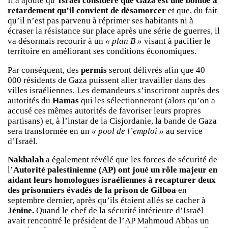
Il a ajouté qu’
Israël considère que Gaza est une bombe à
retardement qu’il convient de désamorcer
et que, du fait
qu’il n’est pas parvenu à réprimer ses habitants ni à
écraser la résistance sur place après une série de guerres, il
va désormais recourir à un
« plan B »
visant à pacifier le
territoire en améliorant ses conditions économiques.
Par conséquent, des
permis
seront délivrés afin que 40
000 résidents de Gaza puissent aller travailler dans des
villes israéliennes. Les demandeurs s’inscriront auprès des
autorités du
Hamas
qui les sélectionneront (alors qu’on a
accusé ces mêmes autorités de favoriser leurs propres
partisans) et, à l’instar de la Cisjordanie, la bande de Gaza
sera transformée en un
« pool de l’emploi »
au service
d’Israël.
Nakhalah
a également révélé que les forces de sécurité de
l’
Autorité palestinienne (AP) ont joué un rôle majeur en
aidant leurs homologues israéliennes à recapturer deux
des prisonniers évadés de la prison de Gilboa
en
septembre dernier, après qu’ils étaient allés se cacher à
Jénine.
Quand le chef de la sécurité intérieure d’Israël
avait rencontré le président de l’AP Mahmoud Abbas un