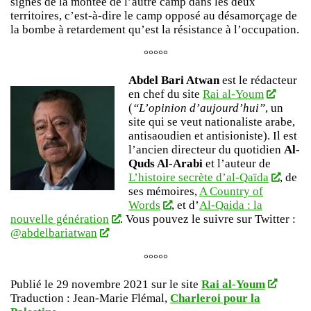
signes de la montée de l’autre camp dans les deux
territoires, c’est-à-dire le camp opposé au désamorçage de
la bombe à retardement qu’est la résistance à l’occupation.
°°°°°
Abdel Bari Atwan
est le rédacteur
en chef du site
Rai al-Youm
(
“L’opinion d’aujourd’hui”
, un
site qui se veut nationaliste arabe,
antisaoudien et antisioniste). Il est
l’ancien directeur du quotidien
Al-
Quds Al-Arabi
et l’auteur de
L’histoire secrète d’al-Qaïda
, de
ses mémoires,
A Country of
Words
, et d’
Al-Qaida : la
nouvelle génération
. Vous pouvez le suivre sur Twitter :
@abdelbariatwan
°°°°°
Publié le 29 novembre 2021 sur le site
Rai al-Youm
Traduction :
Jean-Marie Flémal,
Charleroi pour la