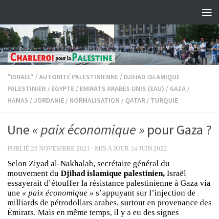
Skip to content
"ISRAËL"
/
AUTORITÉ PALESTINIENNE
/
DJIHAD ISLAMIQUE
PALESTINIEN
/
EGYPTE
/
EMIRATS ARABES UNIS (EAU)
/
GAZA
/
HAMAS
/
JORDANIE
/
NORMALISATION
/
QATAR
/
TURQUIE
Une
« paix économique »
pour Gaza ?
PUBLIÉ
29 NOVEMBRE 2021
· MIS À JOUR
14 JUIN 2022
Selon Ziyad al-Nakhalah, secrétaire général du
mouvement du
Djihad islamique palestinien,
Israël
essayerait d’étouffer la résistance palestinienne à Gaza via
une
« paix économique »
s’appuyant sur l’injection de
milliards de pétrodollars arabes, surtout en provenance des
Émirats. Mais en même temps, il y a eu des signes