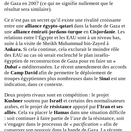
de Gaza en 2007 (ce qui ne signifie nullement que le
résultat sera similaire).
Ce n’est pas un secret qu’il existe une rivalité croissante
entre une
alliance égypto-qatari
dans la bande de Gaza et
une
alliance émirati-jordano-turque
en
Cisjordanie
. Les
relations entre l’Égypte et les EAU sont à un niveau bas,
suite à la visite de Sheikh Muhammad bin-Zayed à
Ankara.
Si cela continue, cela exclurait le moindre rôle
des EAU au cas où serait enclenché le plan israélo-
égyptien de reconstruction de Gaza pour en faire un
«
Dubaï »
méditerranéen. Le récent amendement des accords
de
Camp David
afin de permettre le déploiement de
troupes égyptiennes plus nombreuses dans le
Sinaï
est une
indication, dans ce contexte.
Deux projets rivaux sont en compétition : le projet
Kushner
soutenu par
Israël
et certains des normalisateurs
arabes, et le projet de
résistance
appuyé par
l’Iran et ses
alliés
. Cela va placer le
Hamas
dans une situation difficile
: soit continuer à faire partie de l’axe de la résistance, soit
s’engager dans le processus de
« pacification »
afin de
conserver son pouvoir dans la bande de Gaza. La récente