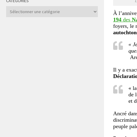
CATÉGORIES
D
Catégories
À l’annive
194
des
Na
foyers, l
autochton
« J
que
Arc
Il y a exac
Déclarati
« l
de l
et 
Ancré dans
discriminat
peuple pal