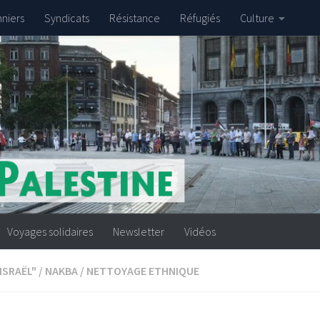
nniers
Syndicats
Résistance
Réfugiés
Culture
Voyages solidaires
Newsletter
Vidéos
ISRAËL"
/
NAKBA
/
NETTOYAGE ETHNIQUE