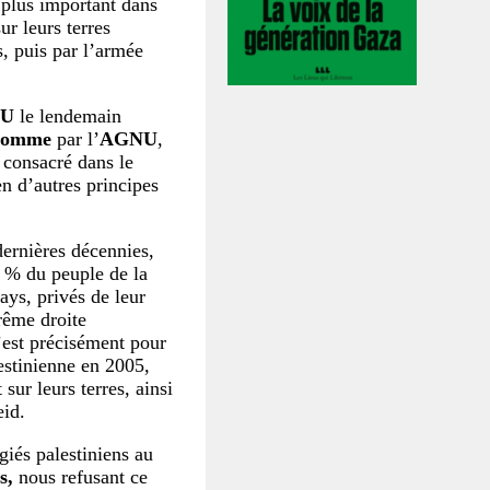
e plus important dans
ur leurs terres
s, puis par l’armée
U
le lendemain
’homme
par l’
AGNU
,
t consacré dans le
n d’autres principes
dernières décennies,
8 % du peuple de la
ays, privés de leur
rême droite
’est précisément pour
lestinienne en 2005,
 sur leurs terres, ainsi
eid.
giés palestiniens au
s,
nous refusant ce