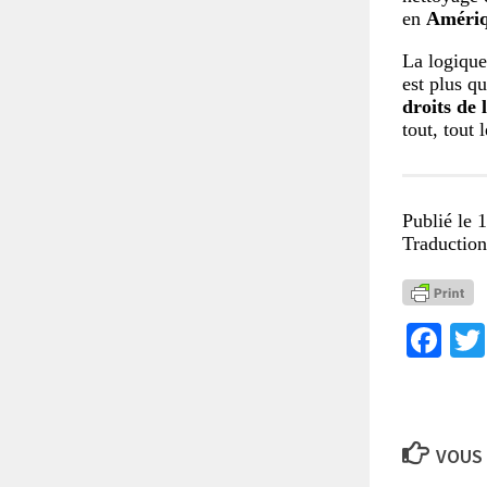
en
Amériq
La logiqu
est plus q
droits de
tout, tout
Publié le 
Traductio
Fa
VOUS 