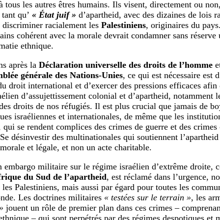
à tous les autres êtres humains. Ils visent, directement ou non,
 tant qu’
« État juif »
d’apartheid, avec des dizaines de lois ra
 discriminer racialement les
Palestiniens
, originaires du pay
ains cohérent avec la morale devrait condamner sans réserve u
ématie ethnique.
ns après la
Déclaration universelle des droits de l’homme
e
mblée générale des Nations-Unies
, ce qui est nécessaire est
du droit international et d’exercer des pressions efficaces afi
aélien d’assujettissement colonial et d’apartheid, notamment l
es droits de nos réfugiés. Il est plus crucial que jamais de bo
ques israéliennes et internationales, de même que les instituti
s, qui se rendent complices des crimes de guerre et des crimes
 Se désinvestir des multinationales qui soutiennent l’apartheid 
morale et légale, et non un acte charitable.
 embargo militaire sur le régime israélien d’extrême droite, 
rique du Sud de l’apartheid
, est réclamé dans l’urgence, n
 les Palestiniens, mais aussi par égard pour toutes les comm
nde. Les doctrines militaires
« testées sur le terrain »
, les ar
»
jouent un rôle de premier plan dans ces crimes – comprenant
ethnique – qui sont perpétrés par des régimes despotiques et 