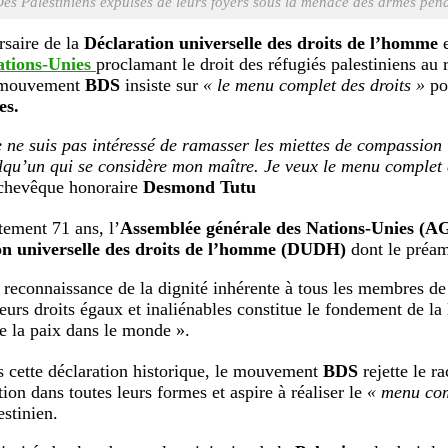
es Palestiniens expulsés de leurs foyers sous la menace des armes pen
rsaire de la
Déclaration universelle des droits de l’homme
e
tions-Unies
proclamant le droit des réfugiés palestiniens au 
e mouvement
BDS
insiste sur
« le menu complet des droits »
po
es.
e ne suis pas intéressé de ramasser les miettes de compassion 
lqu’un qui se considère mon maître. Je veux le menu complet d
hevêque honoraire
Desmond Tutu
tement 71 ans, l’
Assemblée générale des Nations-Unies (
on universelle des droits de l’homme (DUDH)
dont le préam
a reconnaissance de la dignité inhérente à tous les membres de
eurs droits égaux et inaliénables constitue le fondement de la l
de la paix dans le monde ».
 cette déclaration historique, le mouvement
BDS
rejette le ra
ion dans toutes leurs formes et aspire à réaliser le
« menu com
estinien.