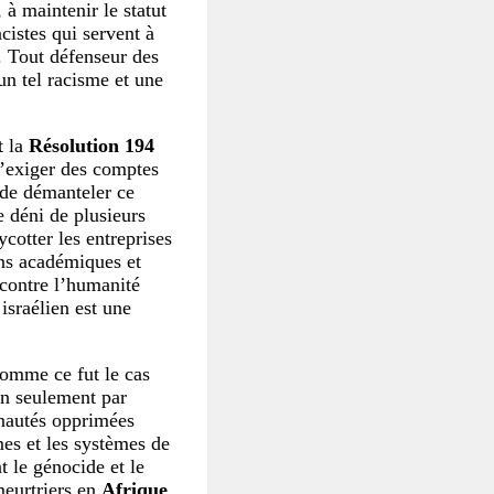
 à maintenir le statut
cistes qui servent à
s. Tout défenseur des
n tel racisme et une
t la
Résolution 194
 d’exiger des comptes
n de démanteler ce
e déni de plusieurs
ycotter les entreprises
ons académiques et
 contre l’humanité
israélien est une
comme ce fut le cas
on seulement par
unautés opprimées
mes et les systèmes de
 le génocide et le
meurtriers en
Afrique
,