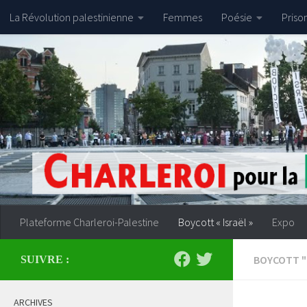
La Révolution palestinienne
Femmes
Poésie
Priso
Skip to content
Plateforme Charleroi-Palestine
Boycott « Israël »
Expo
BOYCOTT "
SUIVRE :
ARCHIVES