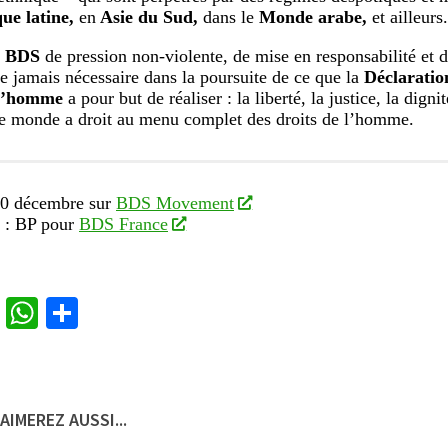
ue latine,
en
Asie du Sud,
dans le
Monde arabe,
et ailleurs.
e
BDS
de pression non-violente, de mise en responsabilité et
ue jamais nécessaire dans la poursuite de ce que la
Déclaratio
 l’homme
a pour but de réaliser : la liberté, la justice, la digni
 le monde a droit au menu complet des droits de l’homme.
10 décembre sur
BDS Movement
n : BP pour
BDS France
cebook
Twitter
WhatsApp
Partager
AIMEREZ AUSSI...