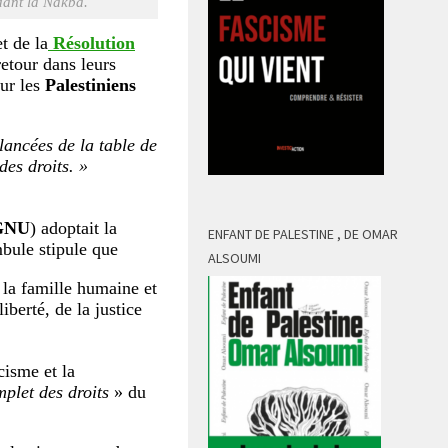
dant la Nakba.
t de la
Résolution
retour dans leurs
ur les
Palestiniens
lancées de la table de
es droits. »
AGNU
) adoptait la
ENFANT DE PALESTINE , DE OMAR
bule stipule que
ALSOUMI
 la famille humaine et
iberté, de la justice
cisme et la
plet des droits
» du