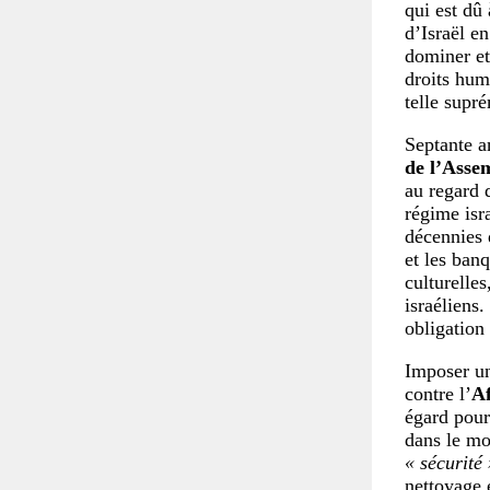
qui est dû 
d’Israël en
dominer et
droits hum
telle supr
Septante a
de l’Asse
au regard 
régime isr
décennies d
et les ban
culturelle
israéliens.
obligation 
Imposer un
contre l’
Af
égard pour
dans le mo
« sécurité 
nettoyage 