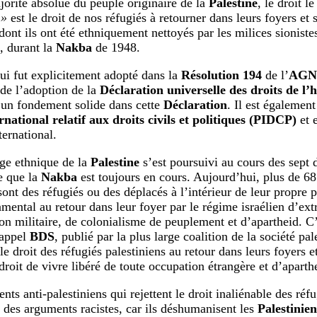
jorité absolue du peuple originaire de la
Palestine
, le droit l
 »
est le droit de nos réfugiés à retourner dans leurs foyers et s
dont ils ont été ethniquement nettoyés par les milices sioniste
e, durant la
Nakba
de 1948.
qui fut explicitement adopté dans la
Résolution 194
de l’
AGN
de l’adoption de la
Déclaration universelle des droits de l
 un fondement solide dans cette
Déclaration
. Il est égalemen
rnational relatif aux droits civils et politiques (PIDCP)
et e
ternational.
ge ethnique de la
Palestine
s’est poursuivi au cours des sept 
re que la
Nakba
est toujours en cours. Aujourd’hui, plus de 6
ont des réfugiés ou des déplacés à l’intérieur de leur propre p
amental au retour dans leur foyer par le régime israélien d’ext
on militaire, de colonialisme de peuplement et d’apartheid. C
’appel
BDS
, publié par la plus large coalition de la société pa
 le droit des réfugiés palestiniens au retour dans leurs foyers et
droit de vivre libéré de toute occupation étrangère et d’aparth
ts anti-palestiniens qui rejettent le droit inaliénable des réfu
t des arguments racistes, car ils déshumanisent les
Palestinien