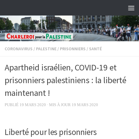
Skip to content
CORONAVIRUS
/
PALESTINE
/
PRISONNIERS
/
SANTÉ
Apartheid israélien, COVID-19 et
prisonniers palestiniens : la liberté
maintenant !
PUBLIÉ
19 MARS 2020
· MIS À JOUR
19 MARS 2020
Liberté pour les prisonniers