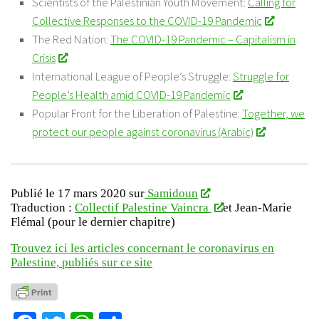
Scientists of the Palestinian Youth Movement:
Calling for
Collective Responses to the COVID-19 Pandemic
The Red Nation:
The COVID-19 Pandemic – Capitalism in
Crisis
International League of People’s Struggle:
Struggle for
People’s Health amid COVID-19 Pandemic
Popular Front for the Liberation of Palestine:
Together, we
protect our people against coronavirus (Arabic)
Publié le 17 mars 2020 sur
Samidoun
Traduction :
Collectif Palestine Vaincra
et Jean-Marie
Flémal (pour le dernier chapitre)
Trouvez ici les articles concernant le coronavirus en
Palestine, publiés sur ce site