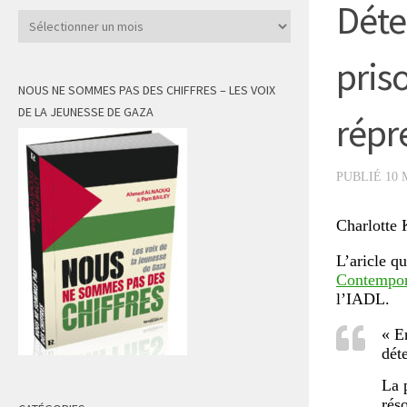
Déte
Archives
pris
NOUS NE SOMMES PAS DES CHIFFRES – LES VOIX
DE LA JEUNESSE DE GAZA
répr
PUBLIÉ
10 
Charlotte 
L’aricle q
Contempora
l’IADL.
« E
dét
La p
rés