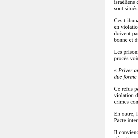
israéliens 
sont situés
Ces tribun
en violati
doivent pa
bonne et d
Les prison
procès voi
« Priver a
due forme
Ce refus p
violation 
crimes con
En outre, 
Pacte inter
Il convien