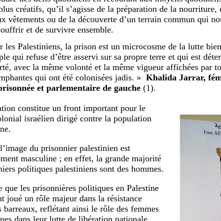
 plus créatifs, qu’il s’agisse de la préparation de la nourritu
ux vêtements ou de la découverte d’un terrain commun qui nou
souffrir et de survivre ensemble.
r les Palestiniens, la prison est un microcosme de la lutte bie
ple qui refuse d’être asservi sur sa propre terre et qui est dét
erté, avec la même volonté et la même vigueur affichées par to
omphantes qui ont été colonisées jadis. »
Khalida Jarrar, fém
risonnée et parlementaire de gauche
(1).
ation constitue un front important pour le
lonial israélien dirigé contre la population
nne.
 l’image du prisonnier palestinien est
ement masculine ; en effet, la grande majorité
niers politiques palestiniens sont des hommes.
que les prisonnières politiques en Palestine
t joué un rôle majeur dans la résistance
s barreaux, reflétant ainsi le rôle des femmes
nes dans leur lutte de libération nationale.