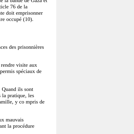
 de la bande de Gaza et
icle 76 de la
te doit emprisonner
ire occupé (10).
ences des prisonnières
 rendre visite aux
 permis spéciaux de
.
Quand ils sont
 la pratique, les
amille, y co mpris de
aux mauvais
rant la procédure