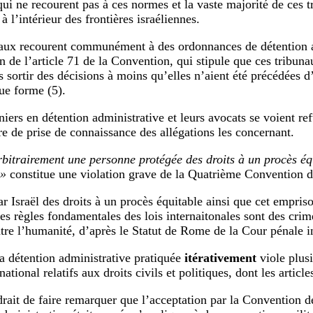
qui ne recourent pas à ces normes et la vaste majorité de ces t
 à l’intérieur des frontières israéliennes.
aux recourent communément à des ordonnances de détention ad
on de l’article 71 de la Convention, qui stipule que ces tribun
s sortir des décisions à moins qu’elles n’aient été précédées d
ue forme (5).
niers en détention administrative et leurs avocats se voient re
re de prise de connaissance des allégations les concernant.
rbitrairement une personne protégée des droits à un procès éq
 »
constitue une violation grave de la Quatrième Convention 
ar Israël des droits à un procès équitable ainsi que cet empr
des règles fondamentales des lois internaitonales sont des crim
tre l’humanité, d’après le Statut de Rome de la Cour pénale in
la détention administrative pratiquée
itérativement
viole plusi
national relatifs aux droits civils et politiques, dont les article
drait de faire remarquer que l’acceptation par la Convention 