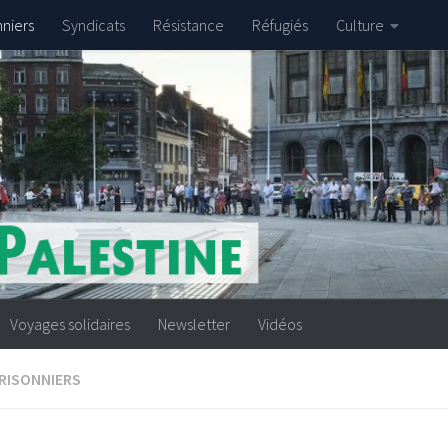
nniers
Syndicats
Résistance
Réfugiés
Culture
Voyages solidaires
Newsletter
Vidéos
RISONNIERS