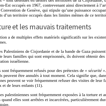
ns – sont détenues en dehors des territoires de la Cisjordanie,
em-Est occupés en 1967, contrevenant ainsi directement à l’art
Convention de Genève, qui stipule qu’une puissance occupan
ts d’un territoire occupés dans les limites mêmes de ce territo
ture et les mauvais traitements
tion a de multiples effets matériels significatifs sur les exist
nnes.
es Palestiniens de Cisjordanie et de la bande de Gaza puissent
 leurs familles qui sont emprisonnés, ils doivent obtenir des
ation israélienne.
 sont fréquemment refusés pour des prétextes de
« sécurité »
ils peuvent être annulés à tout moment. Cela signifie que, dans
nnes peuvent se voir fréquemment refuser des visites de leur f
 et de leurs enfants (11).
es palestiniennes sont fréquemment exposées à la torture et 
s quand elles sont arrêtées et incarcérées, particulièrement du
toire.