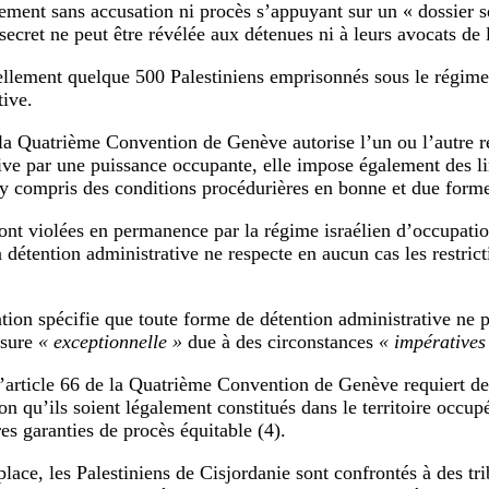
ment sans accusation ni procès s’appuyant sur un « dossier se
secret ne peut être révélée aux détenues ni à leurs avocats de 
uellement quelque 500 Palestiniens emprisonnés sous le régime
tive.
la Quatrième Convention de Genève autorise l’un ou l’autre re
ive par une puissance occupante, elle impose également des lim
 y compris des conditions procédurières en bonne et due form
sont violées en permanence par la régime israélien d’occupatio
la détention administrative ne respecte en aucun cas les restri
ion spécifie que toute forme de détention administrative ne pe
esure
« exceptionnelle »
due à des circonstances
« impératives
l’article 66 de la Quatrième Convention de Genève requiert de
n qu’ils soient légalement constitués dans le territoire occupé
es garanties de procès équitable (4).
place, les Palestiniens de Cisjordanie sont confrontés à des tr