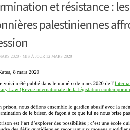
rmination et résistance : les
onnières palestiniennes affr
ession
MARS 2020
· MIS À JOUR
12 MARS 2020
Kates, 8 mars 2020
ue voici a été publié dans le numéro de mars 2020 de l’
Interna
ry Law (Revue internationale de la législation contemporain
n prison, nous défions ensemble le gardien abusif avec la m
ermination de le briser, de façon à ce que lui ne nous brise p
rison est l’art d’explorer des possibilités ; c’est une école qu
oudre des défis quotidiens en recourant aux moyens quotidiens