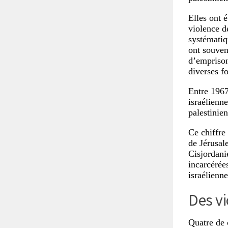
Elles ont é
violence d
systématiq
ont souven
d’emprison
diverses f
Entre 1967
israélienne
palestinie
Ce chiffre
de Jérusal
Cisjordani
incarcérée
israélienne
Des vi
Quatre de 