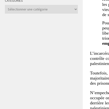
CATÉGORIES
les
Catégories
vie
de 
Pou
peu
lib
tri
emp
L’incarcér
contrôle co
palestinie
Toutefois,
majoritair
des prison
N’empeche 
occupée on
derrière le
palestinien