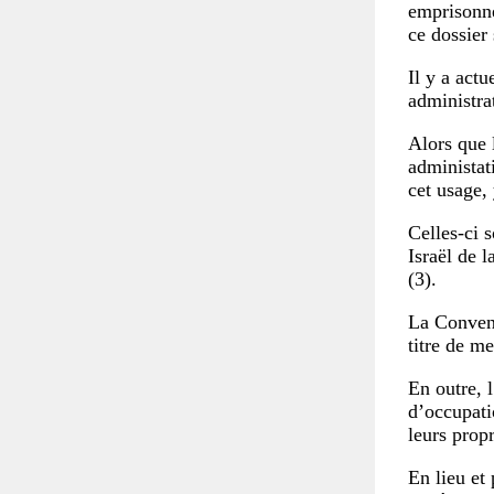
emprisonne
ce dossier 
Il y a act
administra
Alors que 
administat
cet usage,
Celles-ci 
Israël de 
(3).
La Convent
titre de m
En outre, 
d’occupatio
leurs propr
En lieu et 