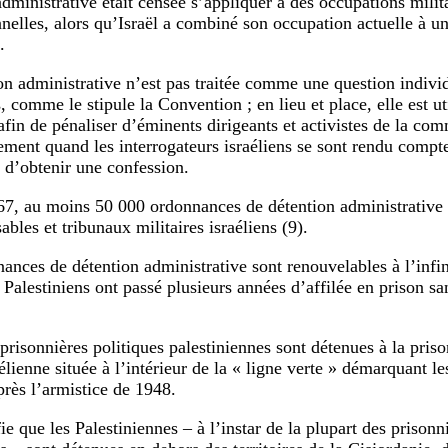
administrative était censée s’appliquer à des occupations milit
nelles, alors qu’Israël a combiné son occupation actuelle à un
.
on administrative n’est pas traitée comme une question indivi
, comme le stipule la Convention ; en lieu et place, elle est ut
 afin de pénaliser d’éminents dirigeants et activistes de la co
rement quand les interrogateurs israéliens se sont rendu compte 
 d’obtenir une confession.
7, au moins 50 000 ordonnances de détention administrative o
ables et tribunaux militaires israéliens (9).
ances de détention administrative sont renouvelables à l’infini
Palestiniens ont passé plusieurs années d’affilée en prison sa
 prisonnières politiques palestiniennes sont détenues à la pri
élienne située à l’intérieur de la « ligne verte » démarquant les
près l’armistice de 1948.
ie que les Palestiniennes – à l’instar de la plupart des prisonn