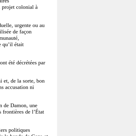
aires
 projet colonial à
duelle, urgente ou au
ilisée de façon
mmunauté,
qu’il était
nt été décrétées par
 et, de la sorte, bon
ns accusation ni
son de Damon, une
 frontières de l’État
iers politiques