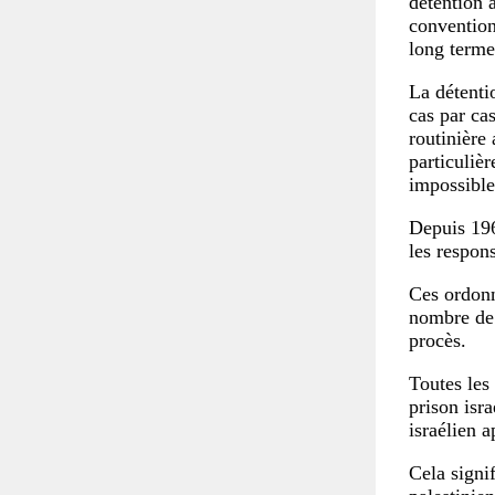
détention 
convention
long terme
La détenti
cas par cas
routinière
particuliè
impossible
Depuis 196
les respons
Ces ordonn
nombre de 
procès.
Toutes les
prison isra
israélien a
Cela signif