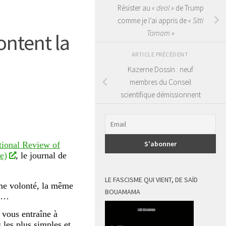
Résister au
« deal »
de Trump
comme je l’ai appris de
« Sitti
Tamam »
ontent la
ARTICLE PRÉCÉDENT
Kazerne Dossin : neuf
membres du Conseil
scientifique démissionnent
tional Review of
e)
, le journal de
LE FASCISME QUI VIENT, DE SAÏD
ême volonté, la même
BOUAMAMA
as…
i vous entraîne à
 les plus simples et