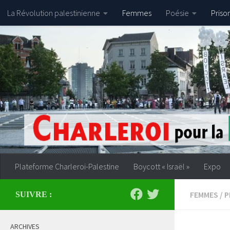
La Révolution palestinienne
Femmes
Poésie
Priso
Skip to content
Plateforme Charleroi-Palestine
Boycott « Israël »
Expo
FEMMES
/
P
SUIVRE :
ARCHIVES