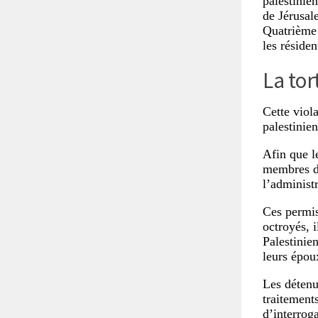
palestinie
de Jérusal
Quatrième 
les résiden
La tor
Cette viola
palestinie
Afin que l
membres de
l’administr
Ces permis
octroyés, 
Palestinie
leurs époux
Les détenu
traitement
d’interroga