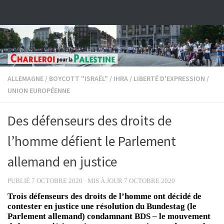
Skip to content
ALLEMAGNE
/
BOYCOTT "ISRAËL"
/
IHRA
/
LIBERTÉ D'EXPRESSION
/
UNION EUROPÉENNE
Des défenseurs des droits de
l’homme défient le Parlement
allemand en justice
PUBLIÉ
7 OCTOBRE 2020
· MIS À JOUR
7 OCTOBRE 2020
Trois défenseurs des droits de l’homme ont décidé de
contester en justice une résolution du Bundestag (le
Parlement allemand) condamnant BDS – le mouvement