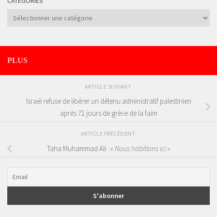
CATÉGORIES
Catégories
PLUS
ARTICLE SUIVANT
Israël refuse de libérer un détenu administratif palestinien
après 71 jours de grève de la faim
ARTICLE PRÉCÉDENT
Taha Muhammad Ali :
« Nous habitions ici »