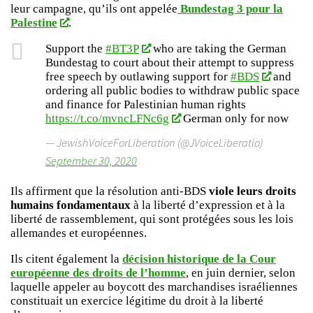
leur campagne, qu’ils ont appelée
Bundestag 3 pour la
Palestine
.
Support the
#BT3P
who are taking the German
Bundestag to court about their attempt to suppress
free speech by outlawing support for
#BDS
and
ordering all public bodies to withdraw public space
and finance for Palestinian human rights
https://t.co/mvncLFNc6g
German only for now
— JewishVoiceForLiberation (@JVoiceLiberatio)
September 30, 2020
Ils affirment que la résolution anti-BDS
viole leurs droits
humains fondamentaux
à la liberté d’expression et à la
liberté de rassemblement, qui sont protégées sous les lois
allemandes et européennes.
Ils citent également la
décision historique de la Cour
européenne des droits de l’homme
, en juin dernier, selon
laquelle appeler au boycott des marchandises israéliennes
constituait un exercice légitime du droit à la liberté