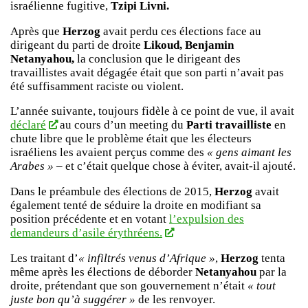
israélienne fugitive,
Tzipi Livni.
Après que
Herzog
avait perdu ces élections face au
dirigeant du parti de droite
Likoud,
Benjamin
Netanyahou,
la conclusion que le dirigeant des
travaillistes avait dégagée était que
son parti n’avait pas
été suffisamment raciste ou violent
.
L’année suivante, toujours fidèle à ce point de vue, il avait
déclaré
au cours d’un meeting du
Parti travailliste
en
chute libre que le problème était que les électeurs
israéliens les avaient perçus comme des
« gens aimant les
Arabes »
– et c’était quelque chose à éviter, avait-il ajouté.
Dans le préambule des élections de 2015,
Herzog
avait
également tenté de séduire la droite en modifiant sa
position précédente et en votant
l’expulsion des
demandeurs d’asile érythréens.
Les traitant d’
« infiltrés venus d’Afrique »
,
Herzog
tenta
même après les élections de déborder
Netanyahou
par la
droite, prétendant que son gouvernement n’était
« tout
juste bon qu’à suggérer »
de les renvoyer.