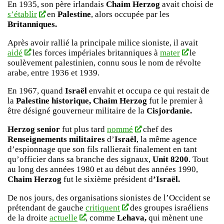
En 1935, son père irlandais
Chaim Herzog
avait choisi de
s’établir
en
Palestine
, alors occupée par les
Britanniques.
Après avoir rallié la principale milice sioniste, il avait
aidé
les forces impériales britanniques à
mater
le
soulèvement palestinien, connu sous le nom de révolte
arabe, entre 1936 et 1939.
En 1967, quand
Israël
envahit et occupa ce qui restait de
la
Palestine historique, Chaim Herzog
fut le premier à
être désigné gouverneur militaire de la
Cisjordanie.
Herzog senior
fut plus tard
nommé
chef des
Renseignements militaires
d’
Israël
, la même agence
d’espionnage que son fils rallierait finalement en tant
qu’officier dans sa branche des signaux,
Unit 8200
. Tout
au long des années 1980 et au début des années 1990,
Chaim Herzog
fut le sixième président d
’Israël.
De nos jours, des organisations sionistes de l’Occident se
prétendant de gauche
critiquent
des groupes israéliens
de la droite
actuelle
, comme
Lehava,
qui mènent une