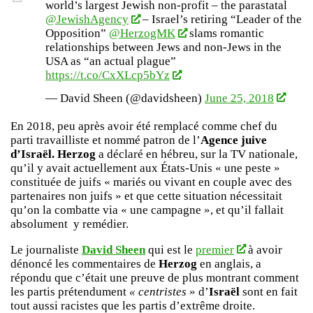
world’s largest Jewish non-profit – the parastatal
@JewishAgency
– Israel’s retiring “Leader of the
Opposition”
@HerzogMK
slams romantic
relationships between Jews and non-Jews in the
USA as “an actual plague”
https://t.co/CxXLcp5bYz
— David Sheen (@davidsheen)
June 25, 2018
En 2018, peu après avoir été remplacé comme chef du
parti travailliste et nommé patron de l’
Agence juive
d’Israël. Herzog
a déclaré en hébreu, sur la TV nationale,
qu’il y avait actuellement aux États-Unis « une peste »
constituée de juifs « mariés ou vivant en couple avec des
partenaires non juifs » et que cette situation nécessitait
qu’on la combatte via « une campagne », et qu’il fallait
absolument y remédier.
Le journaliste
David Sheen
qui est le
premier
à avoir
dénoncé les commentaires de
Herzog
en anglais, a
répondu que c’était une preuve de plus montrant comment
les partis prétendument
« centristes
» d’
Israël
sont en fait
tout aussi racistes que les partis d’extrême droite.