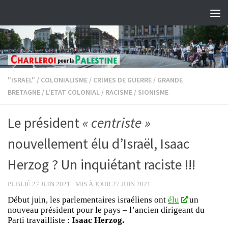
Skip to content
"ISRAËL"
/
COLONIALISME
/
CRIMES DE GUERRE
/
GRANDE
BRETAGNE
/
L'ETAT COLONIAL
/
RACISME
/
SIONISME
Le président
« centriste »
nouvellement élu d’Israël, Isaac
Herzog ? Un inquiétant raciste !!!
PUBLIÉ
27 JUIN 2021
· MIS À JOUR
27 JUIN 2021
Début juin, les parlementaires israéliens ont
élu
un
nouveau président pour le pays – l’ancien dirigeant du
Parti travailliste :
Isaac Herzog.