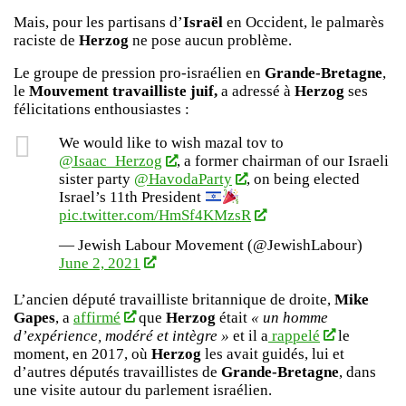
Mais, pour les partisans d’
Israël
en Occident, le palmarès
raciste de
Herzog
ne pose aucun problème.
Le groupe de pression pro-israélien en
Grande-Bretagne
,
le
Mouvement travailliste juif,
a adressé à
Herzog
ses
félicitations enthousiastes :
We would like to wish mazal tov to
@Isaac_Herzog
, a former chairman of our Israeli
sister party
@HavodaParty
, on being elected
Israel’s 11th President
pic.twitter.com/HmSf4KMzsR
— Jewish Labour Movement (@JewishLabour)
June 2, 2021
L’ancien député travailliste britannique de droite,
Mike
Gapes
, a
affirmé
que
Herzog
était
« un homme
d’expérience, modéré et intègre »
et il a
rappelé
le
moment, en 2017, où
Herzog
les avait guidés, lui et
d’autres députés travaillistes de
Grande-Bretagne
, dans
une visite autour du parlement israélien.