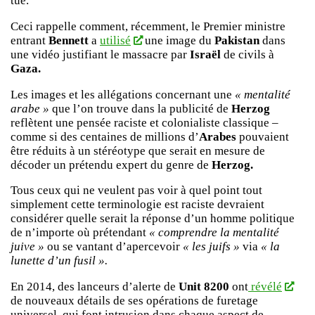
tue.
Ceci rappelle comment, récemment, le Premier ministre
entrant
Bennett
a
utilisé
une image du
Pakistan
dans
une vidéo justifiant le massacre par
Israël
de civils à
Gaza.
Les images et les allégations concernant une
« mentalité
arabe »
que l’on trouve dans la publicité de
Herzog
reflètent une pensée raciste et colonialiste classique –
comme si des centaines de millions d’
Arabes
pouvaient
être réduits à un stéréotype que serait en mesure de
décoder un prétendu expert du genre de
Herzog.
Tous ceux qui ne veulent pas voir à quel point tout
simplement cette terminologie est raciste devraient
considérer quelle serait la réponse d’un homme politique
de n’importe où prétendant
« comprendre la mentalité
juive »
ou se vantant d’apercevoir
« les juifs »
via
« la
lunette d’un fusil ».
En 2014, des lanceurs d’alerte de
Unit 8200
ont
révélé
de nouveaux détails de ses opérations de furetage
universel, qui font intrusion dans chaque aspect de