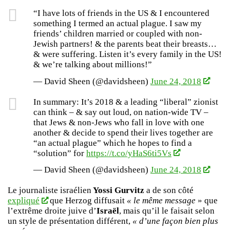
“I have lots of friends in the US & I encountered
something I termed an actual plague. I saw my
friends’ children married or coupled with non-
Jewish partners! & the parents beat their breasts…
& were suffering. Listen it’s every family in the US!
& we’re talking about millions!”
— David Sheen (@davidsheen)
June 24, 2018
In summary: It’s 2018 & a leading “liberal” zionist
can think – & say out loud, on nation-wide TV –
that Jews & non-Jews who fall in love with one
another & decide to spend their lives together are
“an actual plague” which he hopes to find a
“solution” for
https://t.co/yHaS6ti5Vs
— David Sheen (@davidsheen)
June 24, 2018
Le journaliste israélien
Yossi Gurvitz
a de son côté
expliqué
que Herzog diffusait
« le même message
» que
l’extrême droite juive d’
Israël
, mais qu’il le faisait selon
un style de présentation différent,
« d’une façon bien plus