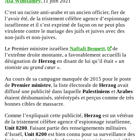
Asa Winstanley,
11 juin 2021
C’est un raciste anti-arabe et un ancien officier, fier de
l’avoir été, de la tristement célèbre agence d’espionnage
israélienne et il s’est exprimé de façon on ne peut plus
virulente contre le mariage des juifs et juives avec des
non-juifs et non-juives.
Le Premier ministre israélien
Naftali Bennett,
de
l’extrême droite montante, a favorablement accueilli la
désignation de
Herzog
en disant de lui qu’il était
« un
sioniste au grand cœur ».
Au cours de sa campagne manquée de 2015 pour le poste
de
Premier ministre
, la liste électorale de
Herzog
avait
diffusé une publicité dans laquelle
Palestiniens
et
Arabes
étaient déshumanisés, stéréotypés et perçus comme de très
bonnes cibles de massacre.
Comme l’expliquait cette publicité,
Herzog
est un vétéran
de la tristement célèbre agence d’espionnage israélienne,
Unit 8200
. Faisant partie des renseignements militaires
d’Israël,
Unit 8200
est bien connu pour sa surveillance des