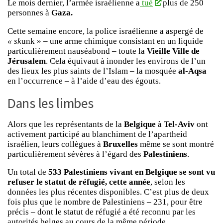
Le mois dernier, l’armée israélienne a
tué
plus de 250
personnes à
Gaza.
Cette semaine encore, la police israélienne a aspergé de
« sk
unk » – une arme chimique consistant en un liquide
particulièrement nauséabond – toute la
Vieille Ville de
Jérusalem
. Cela équivaut à inonder les environs de l’un
des lieux les plus saints de l’Islam – la mosquée
al-Aqsa
en l’occurrence – à l’aide d’eau des égouts.
Dans les limbes
Alors que les représentants de la
Belgique
à
Tel-Aviv
ont
activement participé au blanchiment de l’apartheid
israélien, leurs collègues à
Bruxelles
même se sont montré
particulièrement sévères à l’égard des
Palestiniens
.
Un total de
533 Palestiniens vivant en Belgique se sont vu
refuser le statut de réfugié,
cette année
, selon les
données les plus récentes disponibles. C’est plus de deux
fois plus que le nombre de Palestiniens – 231, pour être
précis – dont le statut de réfugié a été reconnu par les
autorités belges au cours de la même période.