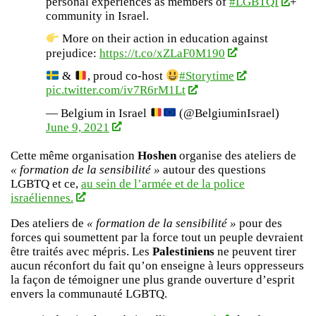
personal experiences as members of
#LGBTQI
+
community in Israel.
More on their action in education against
prejudice:
https://t.co/xZLaF0M190
&
, proud co-host
#Storytime
pic.twitter.com/iv7R6rM1Lt
— Belgium in Israel
(@BelgiuminIsrael)
June 9, 2021
Cette même organisation
Hoshen
organise des ateliers de
« formation de la sensibilité »
autour des questions
LGBTQ et ce,
au sein de l’armée et de la police
israéliennes.
Des ateliers de
« formation de la sensibilité »
pour des
forces qui soumettent par la force tout un peuple devraient
être traités avec mépris. Les
Palestiniens
ne peuvent tirer
aucun réconfort du fait qu’on enseigne à leurs oppresseurs
la façon de témoigner une plus grande ouverture d’esprit
envers la communauté LGBTQ.