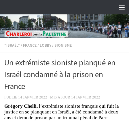
Skip to content
"ISRAËL"
/
FRANCE
/
LOBBY
/
SIONISME
Un extrémiste sioniste planqué en
Israël condamné à la prison en
France
PUBLIÉ
14 JANVIER 2022
· MIS À JOUR
14 JANVIER 2022
Grégory Chelli,
l’extrémiste sioniste français qui fuit la
justice en se planquant en Israël, a été condamné à deux
ans et demi de prison par un tribunal pénal de Paris.