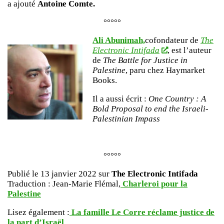
a ajouté
Antoine Comte.
°°°°°
Ali Abunimah,
cofondateur de
The
Electronic Intifada
, est l’auteur
de
The Battle for Justice in
Palestine
, paru chez Haymarket
Books.
Il a aussi écrit :
One Country : A
Bold Proposal to end the Israeli-
Palestinian Impass
°°°°°
Publié le 13 janvier 2022 sur
The Electronic Intifada
Traduction : Jean-Marie Flémal,
Charleroi pour la
Palestine
Lisez également :
La famille Le Corre réclame justice de
la part d’Israël