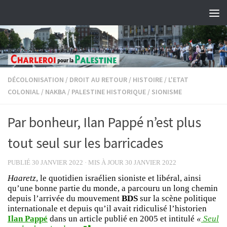
Skip to content
DÉCOLONISATION
/
DROIT AU RETOUR
/
HISTOIRE
/
L'ETAT
COLONIAL
/
NAKBA
/
PALESTINE HISTORIQUE
/
SIONISME
Par bonheur, Ilan Pappé n’est plus
tout seul sur les barricades
PUBLIÉ
30 JANVIER 2022
· MIS À JOUR
30 JANVIER 2022
Haaretz
, le quotidien israélien sioniste et libéral, ainsi
qu’une bonne partie du monde, a parcouru un long chemin
depuis l’arrivée du mouvement
BDS
sur la scène politique
internationale et depuis qu’il avait ridiculisé l’historien
Ilan Pappé
dans un article publié en 2005 et intitulé
«
Seul