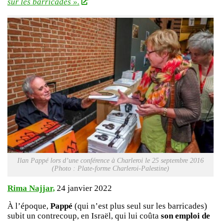
sur les barricades ».
Ilan Pappé lors d’une conférence à Charleroi le 25 septembre 2016
(Photo : Plate-forme Charleroi-Palestine)
Rima Najjar,
24 janvier 2022
À l’époque,
Pappé
(qui n’est plus seul sur les barricades)
subit un contrecoup, en Israël, qui lui coûta
son emploi de