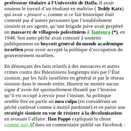
professeur titulaire à l’Université de Haïfa.
Il avait
soutenu le travail d’un étudiant en maîtrise (
Teddy Katz
)
qui avait
« prouvé »
, comme si ce fait historique était
contesté par d’autres personnes que l’establishment
sioniste et ses agents, qu’une brigade juive avait perpétré
un
massacre de villageois palestiniens
à
Tantoura
(*)
, en
1948. Son autre péché avait consisté à soutenir
publiquement un
boycott général du monde académique
israélien
pour avoir accepté la politique d’occupation du
gouvernement israélien.
En dénonçant des faits relatifs à des massacres et autres
crimes contre des Palestiniens longtemps niés par l’État
sioniste, par les Juifs israéliens en général et par le réseau
sioniste dans le monde entier,
Haaretz
ne montre aucun
signe d’avoir été spirituellement ébranlé par l’histoire
qu’il est occupé à revoir pour l’instant. Sa politique
semble être en partie un
mea culpa
(en considérant un
péché confessé comme à moitié pardonné) et en partie une
stratégie sioniste en vue de résister à la décolonisation
en avouant l’affaire.
Ilan Pappé
expliquait la chose
comme suit,
dans un commentaire publié sur Facebook :