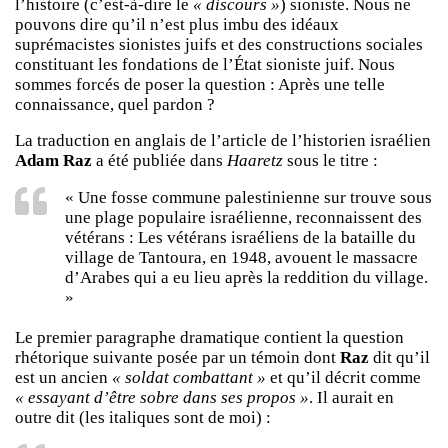
l’histoire (c’est-à-dire le
« discours »
) sioniste. Nous ne
pouvons dire qu’il n’est plus imbu des idéaux
suprémacistes sionistes juifs et des constructions sociales
constituant les fondations de l’État sioniste juif. Nous
sommes forcés de poser la question : Après une telle
connaissance, quel pardon ?
La traduction en anglais de l’article de l’historien israélien
Adam Raz
a été publiée dans
Haaretz
sous le titre :
« Une fosse commune palestinienne sur trouve sous
une plage populaire israélienne, reconnaissent des
vétérans : Les vétérans israéliens de la bataille du
village de Tantoura, en 1948, avouent le massacre
d’Arabes qui a eu lieu après la reddition du village.
»
Le premier paragraphe dramatique contient la question
rhétorique suivante posée par un témoin dont
Raz
dit qu’il
est un ancien
« soldat combattant »
et qu’il décrit comme
« essayant d’être sobre dans ses propos »
. Il aurait en
outre dit (les italiques sont de moi) :