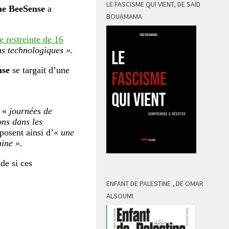
LE FASCISME QUI VIENT, DE SAÏD
nne BeeSense
a
BOUAMAMA
e restreinte de 16
ns technologiques ».
se
se targait d’une
 «
journées de
ons dans les
osent ainsi d’
« une
aine ».
de si ces
ENFANT DE PALESTINE , DE OMAR
ALSOUMI