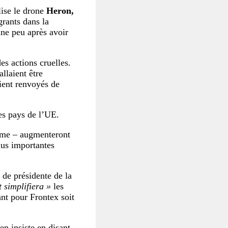
lise le drone
Heron,
grants dans la
nne peu après avoir
s actions cruelles.
llaient être
aient renvoyés de
es pays de l’UE.
me – augmenteront
lus importantes
de présidente de la
t simplifiera »
les
nt pour Frontex soit
n insiste en disant