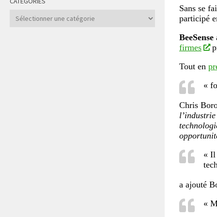
CATÉGORIES
Sans se fa
Catégories
participé 
BeeSense
a
firmes
p
Tout en
pr
« f
Chris Boro
l’industrie
technologi
opportunit
« I
tech
a ajouté B
« M