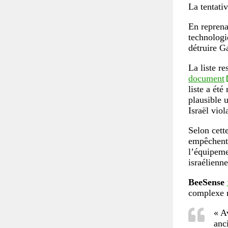
La tentati
En reprena
technologi
détruire G
La liste r
document
liste a ét
plausible 
Israël vio
Selon cett
empêchent 
l’équipeme
israélienne
BeeSense
complexe m
« A
anc