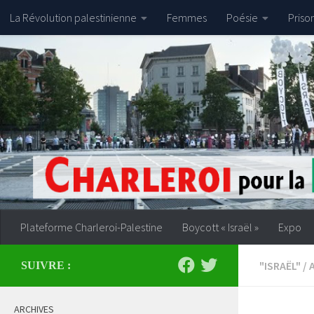
La Révolution palestinienne
Femmes
Poésie
Priso
Skip to content
Plateforme Charleroi-Palestine
Boycott « Israël »
Expo
"ISRAËL"
/
SUIVRE :
ARCHIVES