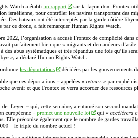
hts Watch a établi
un rapport
sur la façon dont Frontex uti
ion israélienne, pour contrôler les navires transportant des mi
ée. Des bateaux ont été interceptés par la garde côtière libye
és par ce drone, a fait remarquer Human Rights Watch.
e 2022, l’organisation a accusé Frontex de complicité dans de
avait parfaitement bien que « migrants et demandeurs d’asile a
 à des abus systématiques et très répandus une fois qu’ils ser
ibye », a déclaré Human Rights Watch.
oordonne
les déportations
décidées par les gouvernements d
bable que ces déportations – appelées
« retours »
par euphémis
oche avenir et que Frontex se verra accorder des ressources p
 der Leyen – qui, cette semaine, a entamé son second mandat 
n européenne –
promet une nouvelle loi
qui
« accélérera e
ns. Elle préconise également que le nombre de gardes travailla
 000 – le triple du nombre actuel !
nner à sa politique inhumaine un air raisonnable, von der Leye