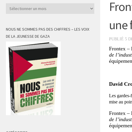
Fron
Archives
une 
NOUS NE SOMMES PAS DES CHIFFRES – LES VOIX
DE LA JEUNESSE DE GAZA
PUBLIÉ
5 D
Frontex – 
de l’indust
équipement
David Cr
Les gardes-f
mise au poin
Frontex – 
de l’indust
équipement