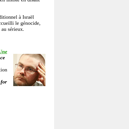
itionnel à Israël
cueilli le génocide,
 au sérieux.
 Une
nce
tion
 for