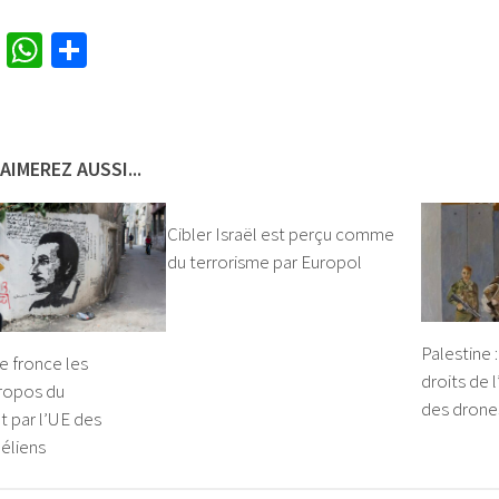
cebook
Twitter
WhatsApp
Partager
AIMEREZ AUSSI...
Cibler Israël est perçu comme
du terrorisme par Europol
Palestine 
e fronce les
droits de
propos du
des drone
 par l’UE des
aéliens