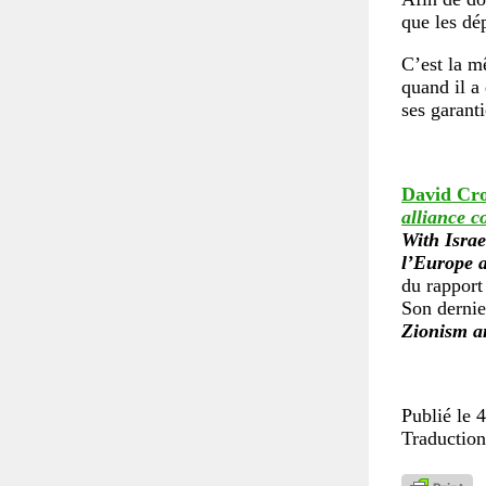
que les dé
C’est la m
quand il a
ses garant
David Cr
alliance c
With Israe
l’Europe a
du rapport
Son dernier
Zionism a
Publié le 
Traduction