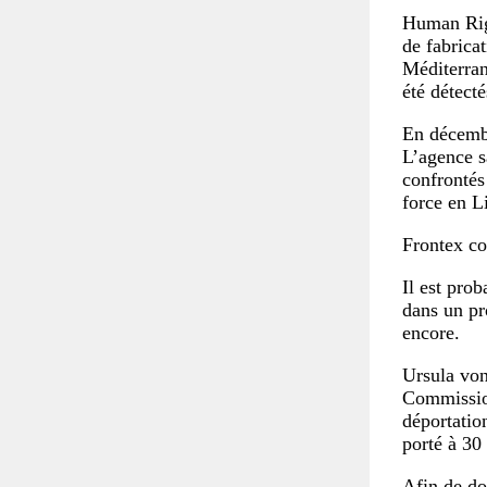
Human Rig
de fabricat
Méditerran
été détect
En décembr
L’agence s
confrontés
force en L
Frontex c
Il est pro
dans un pr
encore.
Ursula von
Commissio
déportatio
porté à 30
Afin de do