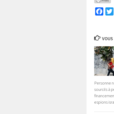
Fa
VOUS 
Personne n
sourcils à 
financement
espions isr