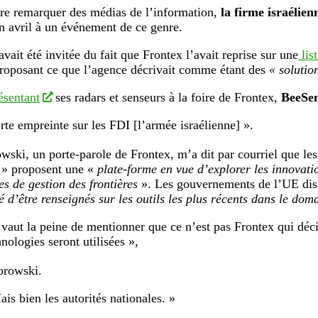
ire remarquer des médias de l’information,
la firme israélie
en avril à un événement de ce genre.
vait été invitée du fait que Frontex l’avait reprise sur une
list
roposant ce que l’agence décrivait comme étant des
« solutio
ésentant
ses radars et senseurs à la foire de Frontex,
BeeSen
orte empreinte sur les FDI [l’armée israélienne] ».
wski, un porte-parole de Frontex, m’a dit par courriel que les
» proposent une «
plate-forme en vue d’explorer les innovati
es de gestion des frontières
». Les gouvernements de l’UE disp
é d’être renseignés sur les outils les plus récents dans le dom
l vaut la peine de mentionner que ce n’est pas Frontex qui déci
nologies seront utilisées »,
orowski.
ais bien les autorités nationales. »