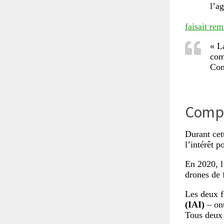
l’a
faisait re
« L
com
Com
Compl
Durant ce
l’intérêt p
En 2020, l
drones de f
Les deux f
(IAI)
– on
Tous deux 