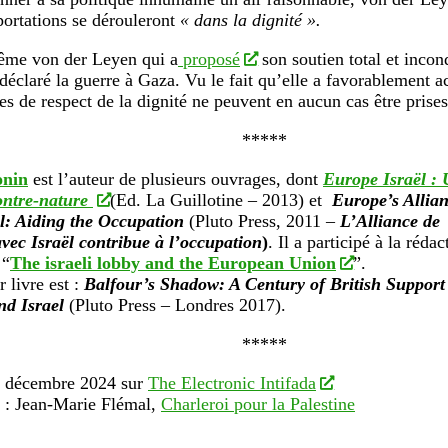
portations se dérouleront
« dans la dignité ».
ême von der Leyen qui a
proposé
son soutien total et incond
 déclaré la guerre à Gaza. Vu le fait qu’elle a favorablement ac
ies de respect de la dignité ne peuvent en aucun cas être prises
*****
onin
est l’auteur de plusieurs ouvrages, dont
Europe Israël :
ontre-nature
(Ed. La Guillotine – 2013) et
Europe’s Allia
l: Aiding the Occupation
(Pluto Press, 2011 –
L’Alliance de
vec Israël contribue à l’occupation
)
. Il a participé à la rédac
 “
The israeli lobby and the European Union
”.
 livre est :
Balfour’s Shadow: A Century of British Support
nd Israel
(Pluto Press – Londres 2017).
*****
4 décembre 2024 sur
The Electronic Intifada
 : Jean-Marie Flémal,
Charleroi pour la Palestine