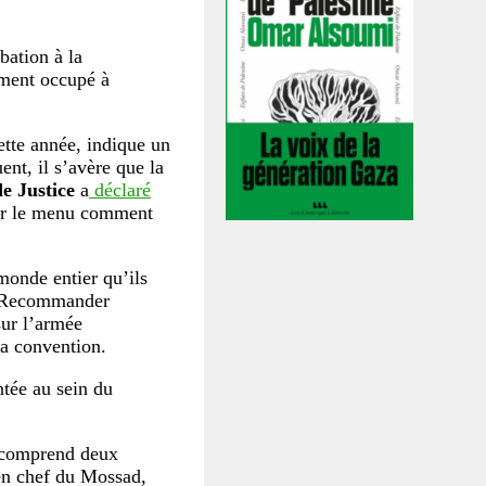
bation à la
ement occupé à
cette année, indique un
nt, il s’avère que la
e Justice
a
déclaré
 par le menu comment
onde entier qu’ils
e. Recommander
sur l’armée
la convention.
tée au sein du
f comprend deux
ien chef du Mossad,