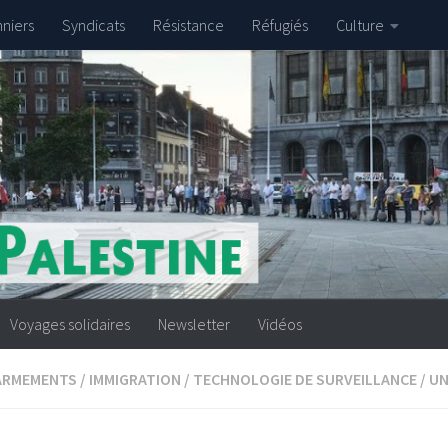
nniers
Syndicats
Résistance
Réfugiés
Culture
Voyages solidaires
Newsletter
Vidéos
ARMEMENTS
/
IMMIGRATION
/
TECHNOLOGIE DE SURVEILLANCE
/
UN