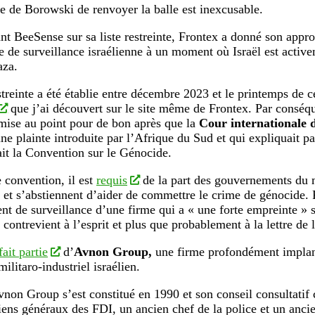
ve de Borowski de renvoyer la balle est inexcusable.
nt BeeSense sur sa liste restreinte, Frontex a donné son appro
e de surveillance israélienne à un moment où Israël est activ
aza.
estreinte a été établie entre décembre 2023 et le printemps de 
que j’ai découvert sur le site même de Frontex. Par conséque
é mise au point pour de bon après que la
Cour internationale d
une plainte introduite par l’Afrique du Sud et qui expliquait
lait la Convention sur le Génocide.
e convention, il est
requis
de la part des gouvernements du m
et s’abstiennent d’aider de commettre le crime de génocid
nt de surveillance d’une firme qui a « une forte empreinte » 
 contrevient à l’esprit et plus que probablement à la lettre de 
fait partie
d’
Avnon Group,
une firme profondément implan
ilitaro-industriel israélien.
vnon Group s’est constitué en 1990 et son conseil consultati
iens généraux des FDI, un ancien chef de la police et un anc