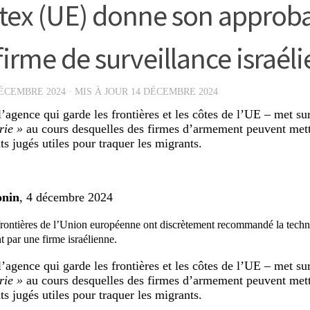
tex (UE) donne son approba
firme de surveillance israél
ÉCEMBRE 2024
· MIS À JOUR
14 DÉCEMBRE 2024
l’agence qui garde les frontières et les côtes de l’UE – met su
rie »
au cours desquelles des firmes d’armement peuvent mett
s jugés utiles pour traquer les migrants.
onin
, 4 décembre 2024
rontières de l’Union européenne ont discrètement recommandé la techn
t par une firme israélienne.
l’agence qui garde les frontières et les côtes de l’UE – met su
rie »
au cours desquelles des firmes d’armement peuvent mett
s jugés utiles pour traquer les migrants.