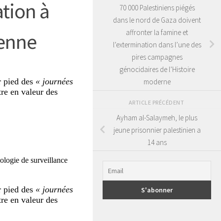
tion à
70 000 Palestiniens piégés
dans le nord de Gaza doivent
affronter la famine et
ienne
l’extermination dans l’une des
pires campagnes
génocidaires de l’Histoire
r pied des
« journées
moderne
re en valeur des
ARTICLE PRÉCÉDENT
Ayham al-Salaymeh, le plus
jeune prisonnier palestinien a
14 ans
ologie de surveillance
r pied des
« journées
re en valeur des