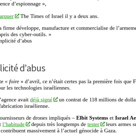
gence d’espionnage »,
marquer
The Times of Israel il y a deux ans.
a firme développe, manufacture et commercialise de l’armeme
pris des cyber-outils. »
plicité d’abus
icité d’abus
tte
« foire
» d’avril, ce n’était certes pas la première fois que
our les technologies israéliennes.
’agence avait
déjà signé
un contrat de 118 millions de dolla
abrication israélienne.
ournisseurs de drones impliqués –
Elbit Systems
et
Israel A
t
l’habitude
depuis très longtemps de
tester
leurs armes su
contribuent massivement à l’actuel génocide à Gaza.