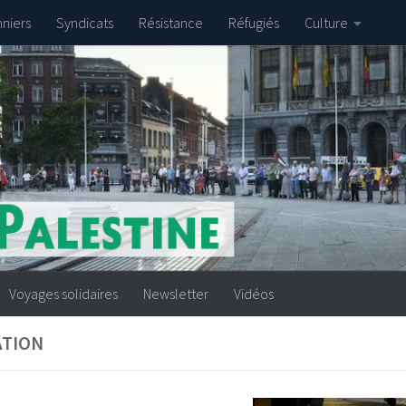
nniers
Syndicats
Résistance
Réfugiés
Culture
Voyages solidaires
Newsletter
Vidéos
ATION