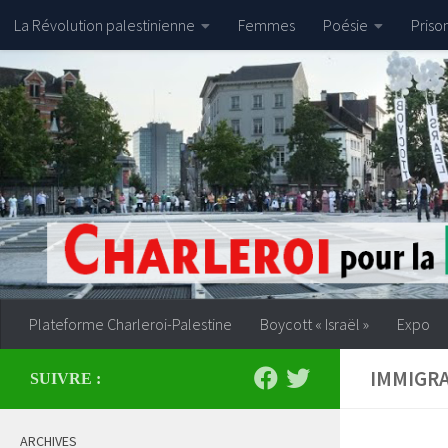
La Révolution palestinienne
Femmes
Poésie
Priso
Skip to content
Plateforme Charleroi-Palestine
Boycott « Israël »
Expo
IMMIGR
SUIVRE :
ARCHIVES