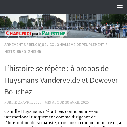
Skip to content
ARMEMENTS
/
BELGIQUE
/
COLONIALISME DE PEUPLEMENT
/
HISTOIRE
/
SIONISME
L’histoire se répète : à propos de
Huysmans-Vandervelde et Dewever-
Bouchez
PUBLIÉ
25 AVRIL 2025
· MIS À JOUR
30 AVRIL 2025
Camille Huysmans n’était pas connu au niveau
international uniquement comme dirigeant de
l’Internationale socialiste, mais aussi comme ministre et, à