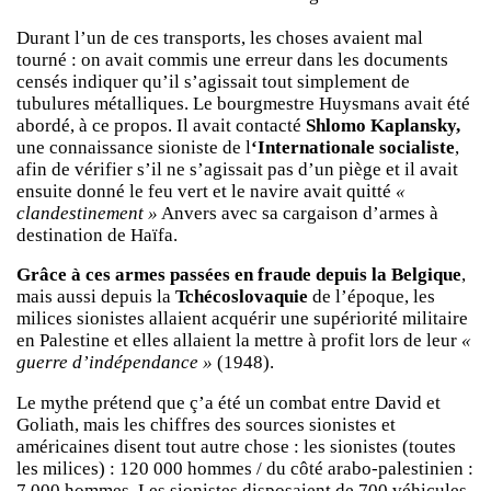
Durant l’un de ces transports, les choses avaient mal
tourné : on avait commis une erreur dans les documents
censés indiquer qu’il s’agissait tout simplement de
tubulures métalliques. Le bourgmestre Huysmans avait été
abordé, à ce propos. Il avait contacté
Shlomo Kaplansky,
une connaissance sioniste de l
‘Internationale socialiste
,
afin de vérifier s’il ne s’agissait pas d’un piège et il avait
ensuite donné le feu vert et le navire avait quitté
«
clandestinement »
Anvers avec sa cargaison d’armes à
destination de Haïfa.
Grâce à ces armes passées en fraude depuis la Belgique
,
mais aussi depuis la
Tchécoslovaquie
de l’époque, les
milices sionistes allaient acquérir une supériorité militaire
en Palestine et elles allaient la mettre à profit lors de leur
«
guerre d’indépendance »
(1948).
Le mythe prétend que ç’a été un combat entre David et
Goliath, mais les chiffres des sources sionistes et
américaines disent tout autre chose : les sionistes (toutes
les milices) : 120 000 hommes / du côté arabo-palestinien :
7 000 hommes. Les sionistes disposaient de 700 véhicules