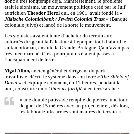
donc à très longtemps déjà. Manifestement, le problème
était le sionisme, un mouvement politique créé par le Juif
autrichien
Theodor Herzl
qui, en 1901, avait fondé la
«
Jüdische Colonialbank / Jewish Colonial Trust »
(Banque
coloniale juive) et lancé de la sorte le mouvement.
Les sionistes avaient tenté d’acheter du terrain aux
autorités dirigeant la Palestine à l’époque, tout d’abord le
sultan ottoman, ensuite la Grande-Bretagne. Ça n’avait pas
très bien marché. C’est pourquoi ils étaient passés à
l’accaparement de terres.
Yigal Allon,
ancien général et dirigeant du parti
travailliste, décrit le système dans son livre
« The Shield of
David »
et explique comment, en 12 heures, pendant la
nuit, construire un
« kibboutz fortifié »
en terre arabe :
« une double palissade remplie de pierres, une tour
de guet de 15 mètres avec un projecteur et, dès lors,
les kibboutzniks armés sont maîtres du terrain. »