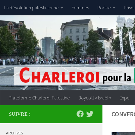
La Révolution palestinienne
Femmes
Poésie
Priso
Skip to content
Plateforme Charleroi-Palestine
Boycott « Israël »
Expo
CONVER
SUIVRE :
ARCHIVES