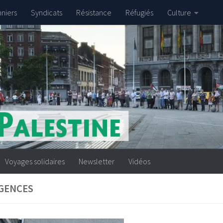
nniers
Syndicats
Résistance
Réfugiés
Culture
Voyages solidaires
Newsletter
Vidéos
GENCES