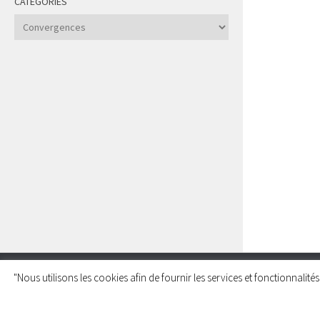
CATÉGORIES
Catégories
"Nous utilisons les cookies afin de fournir les services et fonctionnalit
Charleroi Pour la Palestine © 2026. Tous droits réservés.