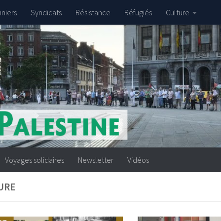
nniers
Syndicats
Résistance
Réfugiés
Culture
Voyages solidaires
Newsletter
Vidéos
URE