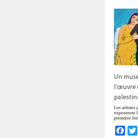
Un musé
l’œuvre 
palesti
Les artistes
exposeront l
première foi
Fa