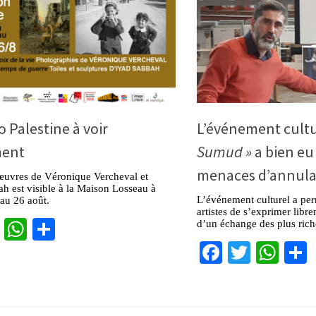
 Palestine à voir
L’événement cult
ment
Sumud »
a bien eu 
menaces d’annula
œuvres de Véronique Vercheval et
h est visible à la Maison Losseau à
L’événement culturel a per
au 26 août.
artistes de s’exprimer libre
cebook
Twitter
WhatsApp
Partager
d’un échange des plus riche
Facebook
Twitter
Wha