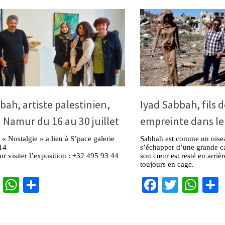
bah, artiste palestinien,
Iyad Sabbah, fils d
 Namur du 16 au 30 juillet
empreinte dans le
 « Nostalgie » a lieu à S’pace galerie
Sabbah est comme un oisea
 14
s’échapper d’une grande ca
r visiter l’exposition : +32 495 93 44
son cœur est resté en arrièr
toujours en cage.
cebook
Twitter
WhatsApp
Partager
Facebook
Twitter
Wha