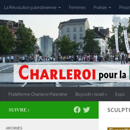
La Révolution palestinienne
Femmes
Poésie
Priso
Skip to content
Plateforme Charleroi-Palestine
Boycott « Israël »
Expo
SCULPT
SUIVRE :
ARCHIVES