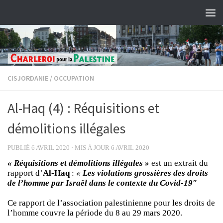
Skip to content
CISJORDANIE
/
OCCUPATION
Al-Haq (4) : Réquisitions et
démolitions illégales
PUBLIÉ
6 AVRIL 2020
· MIS À JOUR
6 AVRIL 2020
« Réquisitions et démolitions illégales »
est un extrait du
rapport d’
Al-Haq
:
«
Les violations grossières des droits
de l’homme par Israël dans le contexte du Covid-19″
Ce rapport de l’association palestinienne pour les droits de
l’homme couvre la période du 8 au 29 mars 2020.