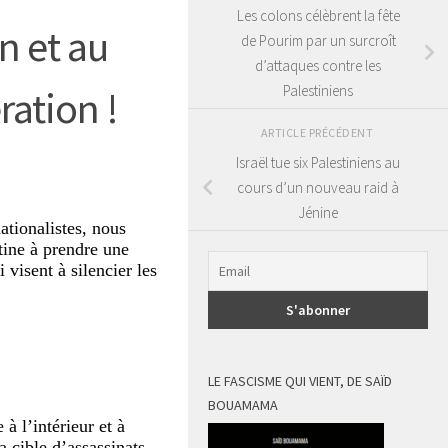
Les colons célèbrent la fête
n et au
de Pourim par un surcroît
d’attaques contre les
Palestiniens
ration !
ARTICLE PRÉCÉDENT
Israël tue six Palestiniens au
cours d’un nouveau raid à
Jénine
ationalistes, nous
stine à prendre une
 visent à silencier les
LE FASCISME QUI VIENT, DE SAÏD
BOUAMAMA
à l’intérieur et à
a cible d’assassinats