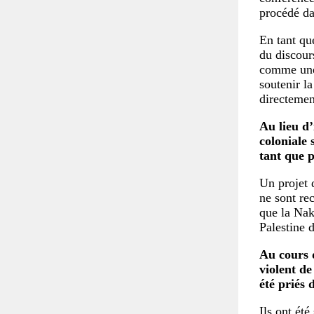
procédé dan
En tant que
du discours
comme une
soutenir l
directemen
Au lieu d’
coloniale 
tant que p
Un projet 
ne sont re
que la Nak
Palestine 
Au cours d
violent de
été priés d
Ils ont été