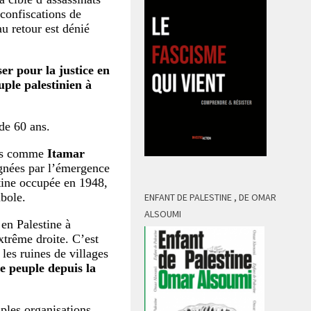
confiscations de
au retour est dénié
ser pour la justice en
uple palestinien à
 de 60 ans.
iens comme
Itamar
nées par l’émergence
tine occupée en 1948,
mbole.
ENFANT DE PALESTINE , DE OMAR
ALSOUMI
 en Palestine à
xtrême droite. C’est
les ruines de villages
re peuple depuis la
ples organisations