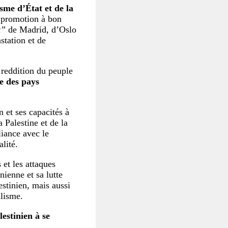
sme d’État et de la
a promotion à bon
x”
de Madrid, d’Oslo
station et de
 reddition du peuple
e des pays
n et ses capacités à
a Palestine et de la
liance avec le
alité.
et les attaques
nienne et sa lutte
stinien, mais aussi
alisme.
lestinien à se