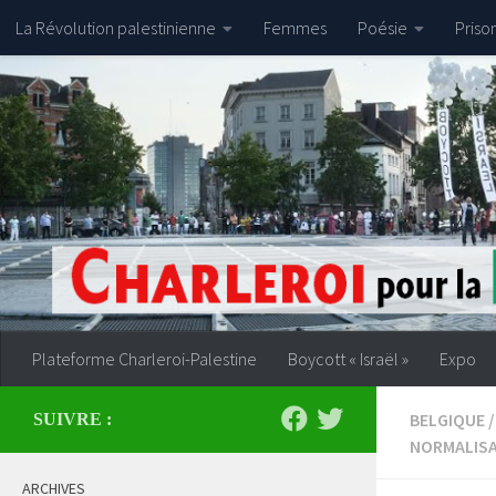
La Révolution palestinienne
Femmes
Poésie
Priso
Skip to content
Plateforme Charleroi-Palestine
Boycott « Israël »
Expo
BELGIQUE
/
SUIVRE :
NORMALIS
ARCHIVES