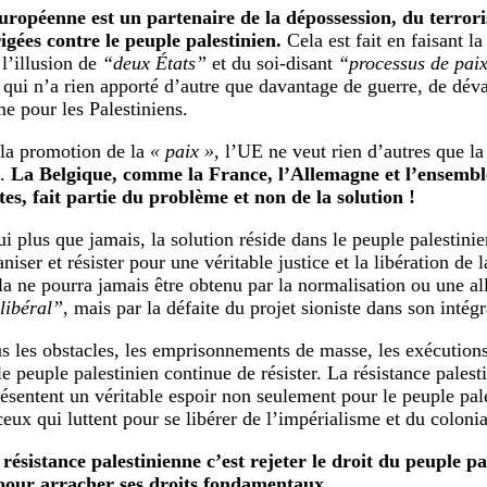
ropéenne est un partenaire de la dépossession, du terrori
gées contre le peuple palestinien.
Cela est fait en faisant l
l’illusion de
“deux États”
et du soi-disant
“processus de pai
, qui n’a rien apporté d’autre que davantage de guerre, de déva
me pour les Palestiniens.
 la promotion de la
« paix »
, l’UE ne veut rien d’autres que la
n.
La Belgique, comme la France, l’Allemagne et l’ensembl
tes, fait partie du problème et non de la solution !
i plus que jamais, la solution réside dans le peuple palestinie
niser et résister pour une véritable justice et la libération de l
la ne pourra jamais être obtenu par la normalisation ou une al
libéral”
, mais par la défaite du projet sioniste dans son intégr
s les obstacles, les emprisonnements de masse, les exécutions 
le peuple palestinien continue de résister. La résistance palesti
ésentent un véritable espoir non seulement pour le peuple pale
ceux qui luttent pour se libérer de l’impérialisme et du coloni
 résistance palestinienne c’est rejeter le droit du peuple pa
pour arracher ses droits fondamentaux.