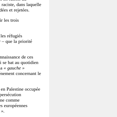
raciste, dans laquelle
dées et rejetées.
r les trois
les réfugiés
r – que la priorité
nnaissance de ces
i se bat au quotidien
la
« gauche »
vénement concernant le
s en Palestine occupée
 persécution
ienne comme
tes européennes
 ».