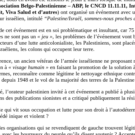
sociation Belgo-Palestinienne – ABP, le CNCD 11.11.11, Int
it, Viva Salud et d’autres
) ont organisé un événement avec u
ur israélien, intitulé
“Palestine/Israël, sommes-nous proches d
de cet événement est en soi problématique et insultant, car 75
es ne sont pas un
« jeu »
, les problèmes de l’événement vont 
acteurs d’une lutte anticolonialiste, les Palestiniens, sont pla
raéliens, les colons qui occupent leur terre.
rence, un ancien vétéran de l’armée israélienne ne proposant 
on à
« visage humain »
en faisant la promotion de la solution 
ermes, reconnaître comme légitime le nettoyage ethnique contr
 depuis 1948 et le vol de la majorité des terres de la Palestine
, l’orateur palestinien invité à cet événement a publié à plusi
ns des publications sionistes et a critiqué publiquement la rési
e qui vit sous occupation et lutte pour son droit à l’autodéter
édé inique et violent ?
es organisations qui se revendiquent de gauche trouvent légi
 avec les bourreaux du peuple qu’ils disent soutenir ? Accept