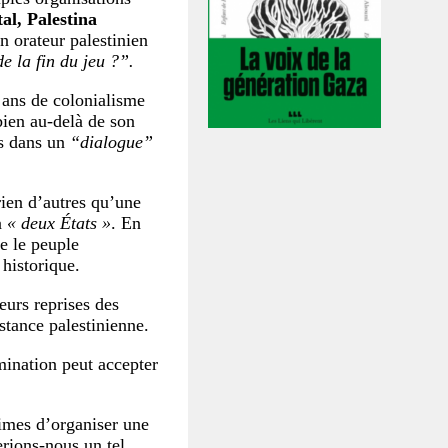
al, Palestina
n orateur palestinien
e la fin du jeu ?”.
 ans de colonialisme
bien au-delà de son
cés dans un
“dialogue”
rien d’autres qu’une
à
« deux États »
. En
e le peuple
 historique.
eurs reprises des
stance palestinienne.
mination peut accepter
times d’organiser une
erions-nous un tel