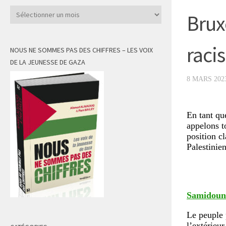
Archives
Brux
racis
NOUS NE SOMMES PAS DES CHIFFRES – LES VOIX
DE LA JEUNESSE DE GAZA
8 MARS 202
En tant que
appelons t
position cl
Palestinien
Samidoun
Le peuple 
l’extérieur