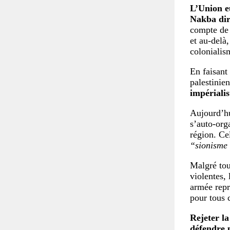
L’Union eu
Nakba diri
compte de 
et au-delà
colonialis
En faisant
palestinie
impérialis
Aujourd’hu
s’auto-orga
région. Ce
“sionisme 
Malgré tou
violentes, 
armée repr
pour tous 
Rejeter la
défendre 