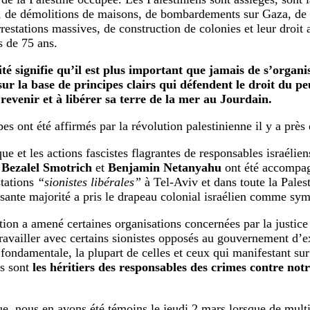
, de démolitions de maisons, de bombardements sur Gaza, de 
rrestations massives, de construction de colonies et leur droit 
s de 75 ans.
ité signifie qu’il est plus important que jamais de s’organi
sur la base de principes clairs qui défendent le droit du pe
à revenir et à libérer sa terre de la mer au Jourdain.
es ont été affirmés par la révolution palestinienne il y a près
que et les actions fascistes flagrantes de responsables israél
Bezalel Smotrich
et
Benjamin Netanyahu
ont été accompag
tations
“sionistes libérales”
à Tel-Aviv et dans toute la Pales
asante majorité a pris le drapeau colonial israélien comme sy
ation a amené certaines organisations concernées par la justice
travailler avec certains sionistes opposés au gouvernement d’e
 fondamentale, la plupart de celles et ceux qui manifestant sur 
s sont
les héritiers des responsables des crimes contre not
e, nous en avons été témoins le jeudi 2 mars lorsque de multi