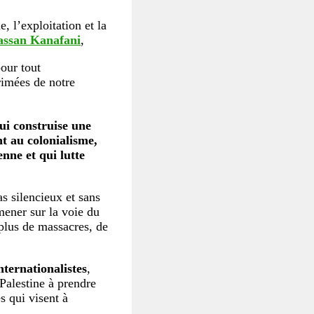
, l’exploitation et la
ssan Kanafani
,
pour tout
rimées de notre
ui construise une
nt au colonialisme,
enne et qui lutte
s silencieux et sans
mener sur la voie du
plus de massacres, de
nternationalistes
,
 Palestine à prendre
es qui visent à