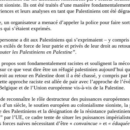
t sioniste. Ils ont été traités d’une manière fondamentalement 
iences et leurs analyses en tant que Palestiniens ont été dégra
, un organisateur a menacé d’appeler la police pour faire sorti
ns qui s’étaient exprimés.
personne a dit aux Palestiniens qui s’exprimaient – y compris 
s exilés de force de leur patrie et privés de leur droit au retou
outer les Palestiniens en Palestine”
.
 propos sont fondamentalement racistes et soulignent la méco
sur ce que veut dire être un réfugié palestinien aujourd’hui qu
roit au retour en Palestine dont il a été chassé, y compris par 
Cette approche raciste est allée de pair avec l’approche de l’é
 Belgique et de l’Union européenne vis-à-vis de la Palestine.
 de reconnaître le rôle destructeur des puissances européenne
s d’un siècle, le soutien européen au colonialisme sioniste, la
 des Palestiniens et la désignation de la résistance palestin
e”
par l’UE, ce cadre tente de situer les puissances impérialis
forces naïves nécessitant d’être «
convaincue »
et
« éduquée