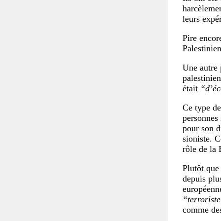
harcèlemen
leurs expér
Pire encore
Palestinie
Une autre 
palestinien
était
“d’éc
Ce type de
personnes 
pour son d
sioniste. 
rôle de la
Plutôt que
depuis plu
européenne
“terrorist
comme des 