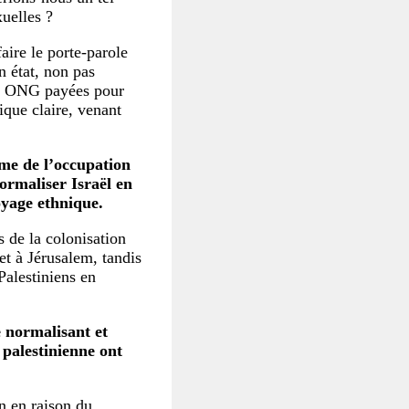
xuelles ?
aire le porte-parole
n état, non pas
es ONG payées pour
ique claire, venant
time de l’occupation
ormaliser Israël en
oyage ethnique.
s de la colonisation
et à Jérusalem, tandis
Palestiniens en
e normalisant et
 palestinienne ont
en en raison du