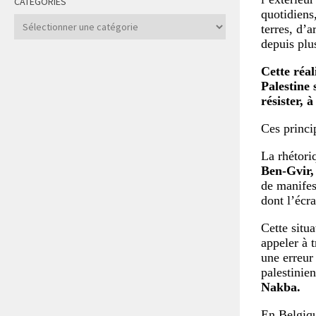
CATÉGORIES
quotidiens
Catégories
terres, d’a
depuis plu
Cette réal
Palestine 
résister, 
Ces princip
La rhétori
Ben-Gvir,
de manifes
dont l’écr
Cette situ
appeler à 
une erreur
palestinien
Nakba.
En Belgiqu