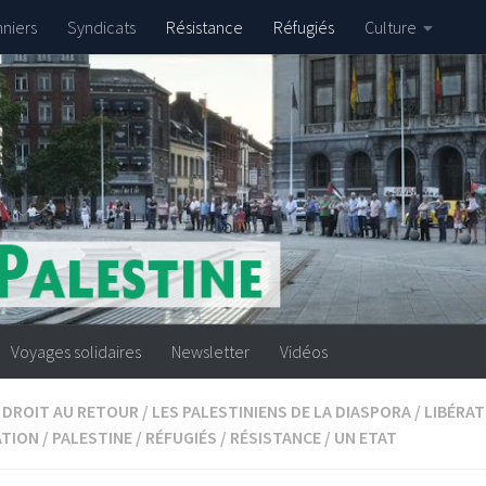
nniers
Syndicats
Résistance
Réfugiés
Culture
Voyages solidaires
Newsletter
Vidéos
DROIT AU RETOUR
/
LES PALESTINIENS DE LA DIASPORA
/
LIBÉRAT
ATION
/
PALESTINE
/
RÉFUGIÉS
/
RÉSISTANCE
/
UN ETAT