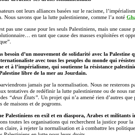
ateurs ont leurs alliances basées sur le racisme, l’impérialisme
. Nous savons que la lutte palestinienne, comme l’a noté
Gha
est pas une cause pour les seuls Palestiniens, mais une cause 
olutionnaire… en tant que cause des masses exploitées et opp
que”.
s besoin d’un mouvement de solidarité avec la Palestine q
nternationaliste avec tous les peuples du monde qui résiste
e et à l’impérialisme, qui soutienne la résistance palestini
Palestine libre de la mer au Jourdain.
arviendrons jamais par la normalisation. Nous ne resterons pa
aux tentatives de redéfinir la lutte palestinienne ou de nous ra
é des
“deux États”.
Un projet qui n’a amené rien d’autres que 
s de maisons et de pogroms.
e Palestiniens en exil et en diaspora, Arabes et militants i
ons toutes les organisations qui recherchent la justice pour la
n claire, à rejeter la normalisation et à combattre les politiqu
es Palestiniens en lutte pour leurs droits.