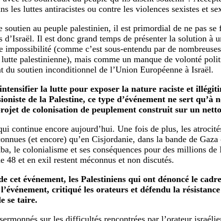
s les luttes antiracistes ou contre les violences sexistes et se
 soutien au peuple palestinien, il est primordial de ne pas se f
 d’Israël. Il est donc grand temps de présenter la solution à u
 impossibilité (comme c’est sous-entendu par de nombreus
a lutte palestinienne), mais comme un manque de volonté polit
t du soutien inconditionnel de l’Union Européenne à Israël.
intensifier la lutte pour exposer la nature raciste et illégi
sioniste de la Palestine, ce type d’événement ne sert qu’à
n
rojet de colonisation de peuplement construit sur un nett
qui continue encore aujourd’hui. Une fois de plus, les atrocité
connues (et encore) qu’en Cisjordanie, dans la bande de Gaza 
ba, le colonialisme et ses conséquences pour des millions de 
de 48 et en exil restent méconnus et non discutés.
e cet événement, les Palestiniens qui ont dénoncé le cadr
 l’événement, critiqué les orateurs et défendu la résistance
e se taire.
 sermonnés sur les difficultés rencontrées par l’orateur israéli