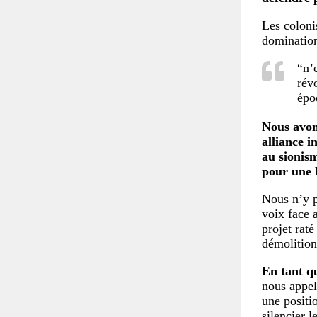
Les colonis
domination
“n’
rév
épo
Nous avon
alliance i
au sionism
pour une 
Nous n’y p
voix face 
projet rat
démolition
En tant qu
nous appel
une positio
silencier l