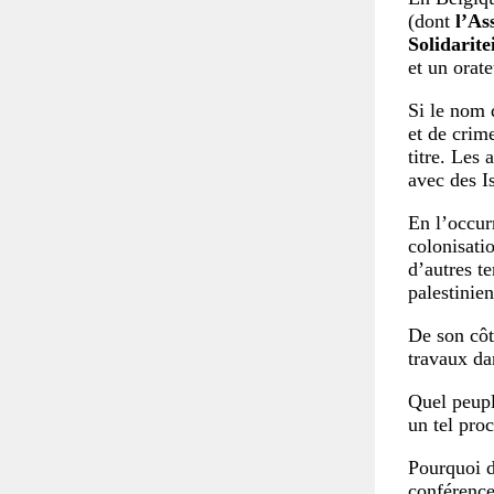
(dont
l’As
Solidarite
et un orate
Si le nom 
et de crim
titre. Les 
avec des Is
En l’occur
colonisati
d’autres t
palestinien
De son côté
travaux da
Quel peupl
un tel proc
Pourquoi d
conférence