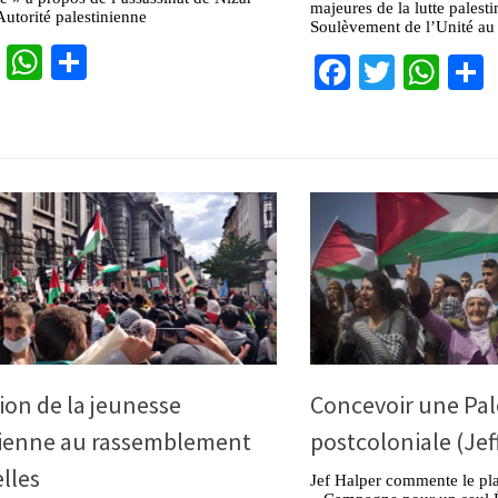
majeures de la lutte palesti
Autorité palestinienne
Soulèvement de l’Unité au
cebook
Twitter
WhatsApp
Partager
Facebook
Twitter
Wha
ion de la jeunesse
Concevoir une Pal
nienne au rassemblement
postcoloniale (Jef
lles
Jef Halper commente le pla