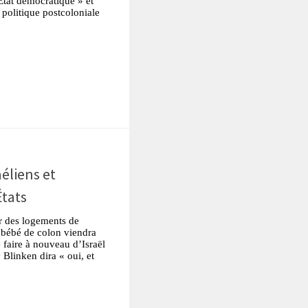
tat démocratique » et
e politique postcoloniale
tsApp
Partager
aéliens et
États
r des logements de
e bébé de colon viendra
 faire à nouveau d’Israël
Blinken dira « oui, et
tsApp
Partager