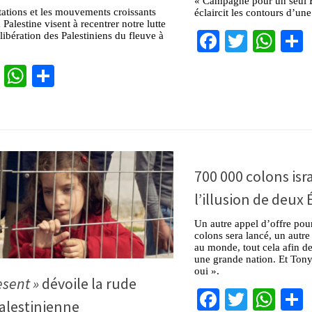
« Campagne pour un seul É
tations et les mouvements croissants
éclaircit les contours d’un
 Palestine visent à recentrer notre lutte
Facebook
Twitter
Wha
 libération des Palestiniens du fleuve à
cebook
Twitter
WhatsApp
Partager
700 000 colons isr
l’illusion de deux 
Un autre appel d’offre pou
colons sera lancé, un autr
au monde, tout cela afin de
une grande nation. Et Tony 
oui ».
esent »
dévoile la rude
Facebook
Twitter
Wha
palestinienne