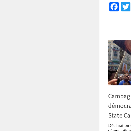
Fa
Campagn
démocra
State C
Déclaration 
démocratique