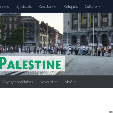
nniers
Syndicats
Résistance
Réfugiés
Culture
Voyages solidaires
Newsletter
Vidéos