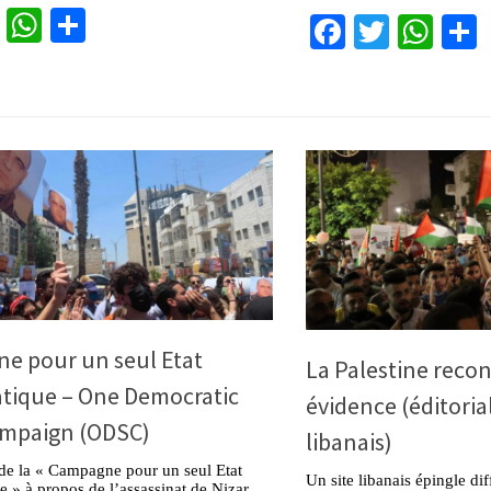
cebook
Twitter
WhatsApp
Partager
Facebook
Twitter
Wha
e pour un seul Etat
La Palestine reco
tique – One Democratic
évidence (éditorial
ampaign (ODSC)
libanais)
de la « Campagne pour un seul Etat
Un site libanais épingle di
 » à propos de l’assassinat de Nizar