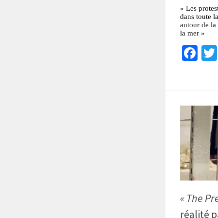
« Les protes
dans toute la
autour de la
la mer »
Fa
« The Pr
réalité 