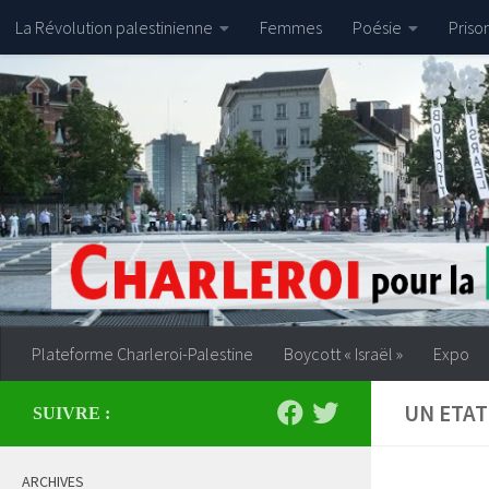
La Révolution palestinienne
Femmes
Poésie
Priso
Skip to content
Plateforme Charleroi-Palestine
Boycott « Israël »
Expo
UN ETAT
SUIVRE :
ARCHIVES