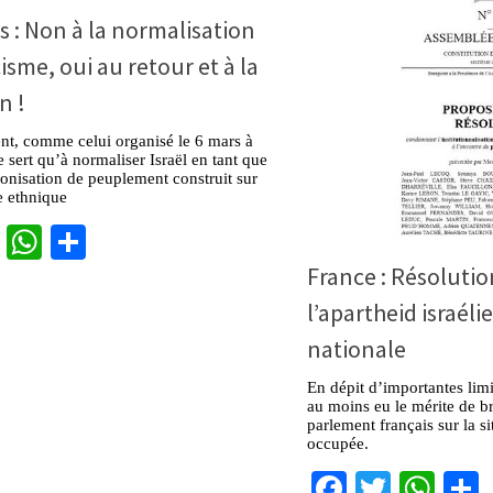
s : Non à la normalisation
cisme, oui au retour et à la
n !
t, comme celui organisé le 6 mars à
e sert qu’à normaliser Israël en tant que
lonisation de peuplement construit sur
e ethnique
cebook
Twitter
WhatsApp
Partager
France : Résolutio
l’apartheid israéli
nationale
En dépit d’importantes limi
au moins eu le mérite de br
parlement français sur la si
occupée.
Facebook
Twitter
Wha