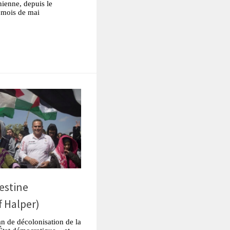
nienne, depuis le
 mois de mai
tsApp
Partager
estine
f Halper)
n de décolonisation de la