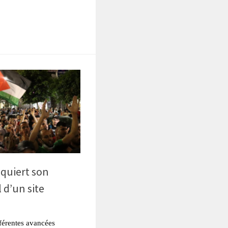
tsApp
Partager
nquiert son
 d’un site
fférentes avancées