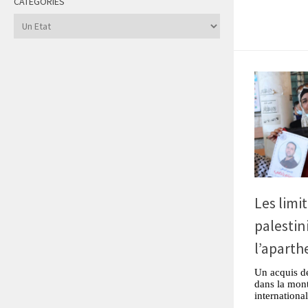
CATÉGORIES
Catégories
Les limi
palestin
l’aparth
Un acquis de
dans la monté
internationa