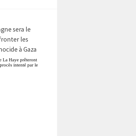
agne sera le
fronter les
nocide à Gaza
 de La Haye prêteront
procès intenté par le
tsApp
Partager