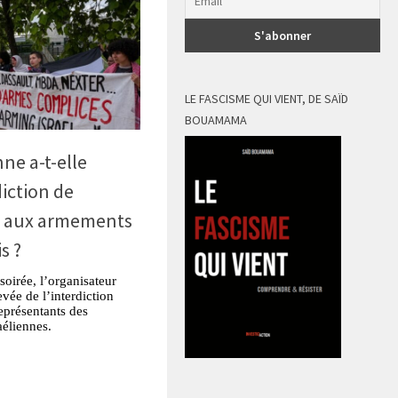
LE FASCISME QUI VIENT, DE SAÏD
BOUAMAMA
nne a-t-elle
iction de
re aux armements
s ?
soirée, l’organisateur
evée de l’interdiction
eprésentants des
aéliennes.
tsApp
Partager