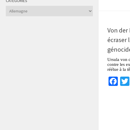
CATÉGORIES
Catégories
Von der 
écraser 
génocid
Ursula von 
contre les e
réélue à la 
Fa