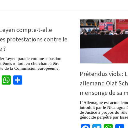
Leyen compte-t-elle
les protestations contre le
e ?
der Leyen parade comme « bastion
xtrêmes », tout en cherchant à être
tête de la Commission européenne.
Prétendus viols : 
cebook
Twitter
WhatsApp
Partager
allemand Olaf Sch
mensonge de sa m
L’Allemagne est actuelleme
introduit par le Nicaragua 
de Justice à propos du rôle
génocide perpétré par Isra