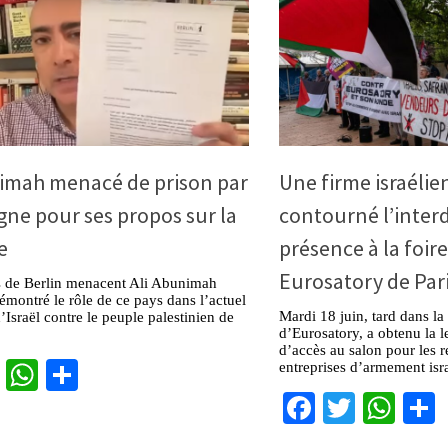
nimah menacé de prison par
Une firme israélie
gne pour ses propos sur la
contourné l’interd
e
présence à la foi
Eurosatory de Pari
és de Berlin menacent Ali Abunimah
émontré le rôle de ce pays dans l’actuel
Mardi 18 juin, tard dans la 
’Israël contre le peuple palestinien de
d’Eurosatory, a obtenu la l
d’accès au salon pour les r
cebook
Twitter
WhatsApp
Partager
entreprises d’armement isr
Facebook
Twitter
Wha