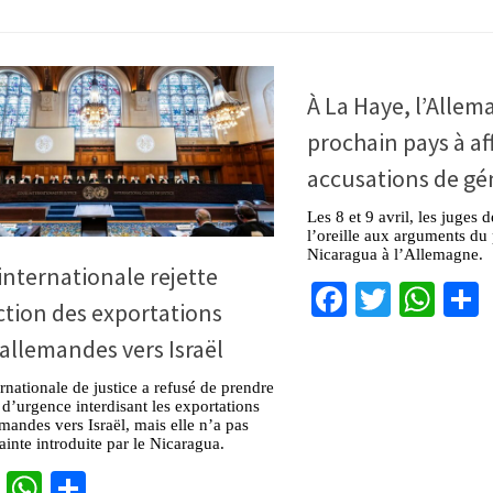
À La Haye, l’Allem
prochain pays à af
accusations de gé
Les 8 et 9 avril, les juges
l’oreille aux arguments du 
Nicaragua à l’Allemagne.
internationale rejette
Facebook
Twitter
Wha
iction des exportations
allemandes vers Israël
rnationale de justice a refusé de prendre
d’urgence interdisant les exportations
mandes vers Israël, mais elle n’a pas
ainte introduite par le Nicaragua.
cebook
Twitter
WhatsApp
Partager