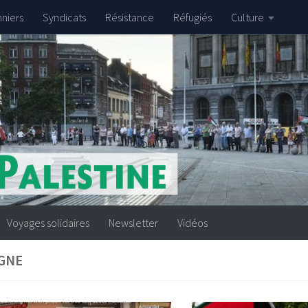
nniers
Syndicats
Résistance
Réfugiés
Culture
Voyages solidaires
Newsletter
Vidéos
GNE