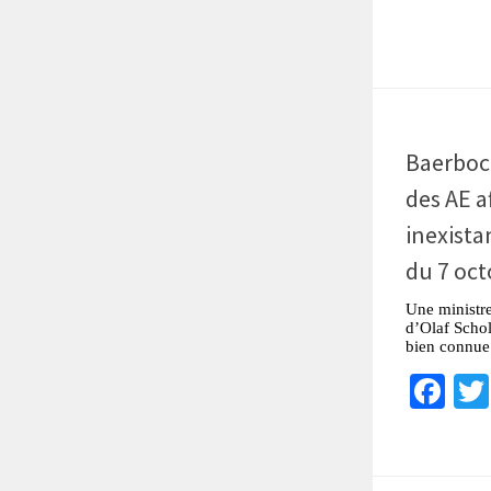
Baerbock
des AE a
inexistan
du 7 oct
Une ministr
d’Olaf Schol
bien connue 
Fa