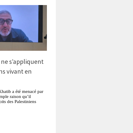
s ne s’appliquent
ns vivant en
atib a été menacé par
mple raison qu’il
its des Palestiniens
tsApp
Partager