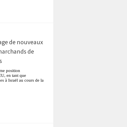
tsApp
Partager
sage de nouveaux
 marchands de
s
me position
EU, en tant que
es à Israël au cours de la
tsApp
Partager