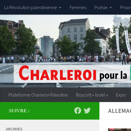
La Révolution palestinienne
Femmes
Poésie
Priso
Skip to content
Plateforme Charleroi-Palestine
Boycott « Israël »
Expo
ALLEMA
SUIVRE :
ARCHIVES