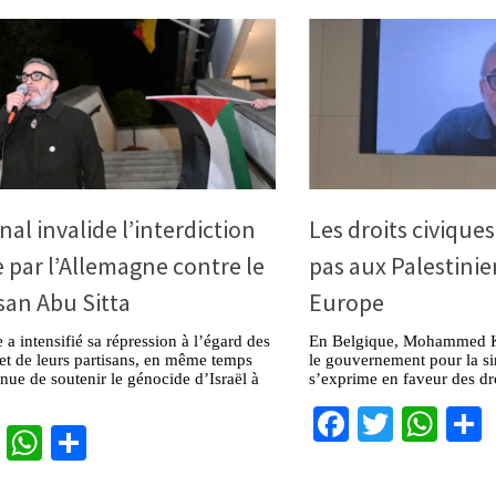
nal invalide l’interdiction
Les droits civique
 par l’Allemagne contre le
pas aux Palestinie
san Abu Sitta
Europe
a intensifié sa répression à l’égard des
En Belgique, Mohammed Kh
 et de leurs partisans, en même temps
le gouvernement pour la si
inue de soutenir le génocide d’Israël à
s’exprime en faveur des dro
Facebook
Twitter
Wha
cebook
Twitter
WhatsApp
Partager