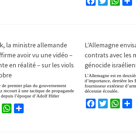
Facebook
Twitter
Wha
, la ministre allemande
L’Allemagne envi
ffirme avoir vu une vidéo –
contrats avec les
te en réalité – sur les viols
génocide israélien
obre
L’Allemagne est en deuxiè
d’importance, derrière les 
e de premier plan du gouvernement
fournisseur extérieur d’arm
z recourt à une tactique de propagande
décennie écoulée.
depuis l’époque d’Adolf Hitler
Facebook
Twitter
Wha
cebook
Twitter
WhatsApp
Partager