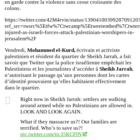
en garde contre la violence sans cesse croissante des
colons.
https://twitter.com/42M4rvin/status/1390410039928709120
ref_src=twsrc%5Etfw%7Ctwcamp%5Etweetembed%7Ctwt
injured-as-israeli-forces-attack-palestinian-worshipers-in-
jerusalem%2F
Vendredi,
Mohammed el-Kurd,
écrivain et activiste
palestinien et résident du quartier de Sheikh Jarrah, a fait
savoir que Twitter que la police israélienne empêchait les
Palestiniens et les journalistes d’accéder à
Sheikh Jarrah
,
n’autorisant le passage qu’aux personnes dont les cartes
d’identité prouvaient qu’elles habitaient effectivement
dans le quartier.
Right now in Sheikh Jarrah: settlers are walking
around armed while no Palestinians are allowed in.
LOOK AND LOOK AGAIN.
What if they massacre us?! Our families are
terrified. Who’s to save us?!
pic.twitter.com/tic35KCFfN