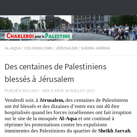
Skip to content
AL-AQSA
/
COLONIALISME
/
JÉRUSALEM
/
SHEIKH JARRAH
Des centaines de Palestiniens
blessés à Jérusalem
PUBLIÉ
8 MAI 2021
· MIS À JOUR
30 JUILLET 2021
Vendredi soir, à
Jérusalem,
des centaines de Palestiniens
ont été blessés et des dizaines d’entre eux ont dû être
hospitalisés quand les forces israéliennes ont fait irruption
sur le site de la mosquée
Al-Aqsa
et ont continué à
réprimer les protestations contre les expulsions
imminentes des Palestiniens du quartier de
Sheikh Jarrah
.