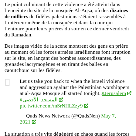
Le point culminant de cette violence a été atteint dans
l’enceinte du site de la mosquée Al-Aqsa, où des
dizaines
de milliers
de fidèles palestiniens s’étaient rassemblés à
l’intérieur même de la mosquée et dans la cour qui
l’entoure pour leurs prières du soir en ce dernier vendredi
du Ramadan.
Des images vidéo de la scène montrent des gens en prière
au moment où les forces armées israéliennes font irruption
sur le site, en lançant des bombes assourdissantes, des
grenades lacrymogènes et en tirant des balles en
caoutchouc sur les fidèles.
Let us take you back to when the Israeli violence
and aggression against the Palestinian worshippers
at al-Aqsa Mosque all started tonight..
#Jerusalem
#المسجد_الأقصى
pic.twitter.com/mSrNHLZzy9
— Quds News Network (@QudsNen)
May 7,
2021
La situation a très vite dégénéré en chaos quand les forces