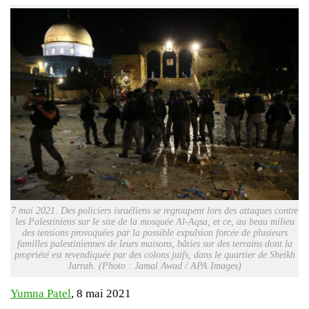
7 mai 2021. Des policiers israéliens se regroupent lors des attaques contre
les Palestiniens sur le site de la mosquée Al-Aqsa, et ce, au beau milieu
des tensions provoquées par la possible expulsion forcée de plusieurs
familles palestiniennes de leurs maisons, bâties sur des terrains dont la
propriété est revendiquée par des colons juifs, dans le quartier de Sheikh
Jarrah. (Photo : Jamal Awad / APA Images)
Yumna Patel
, 8 mai 2021