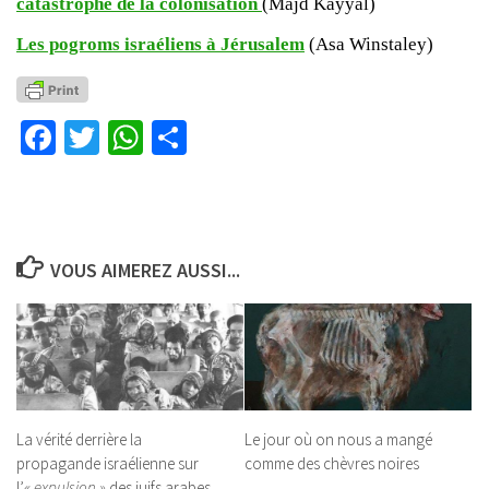
catastrophe de la colonisation
(Majd Kayyal)
Les pogroms israéliens à Jérusalem
(Asa Winstaley)
Facebook
Twitter
WhatsApp
Partager
VOUS AIMEREZ AUSSI...
La vérité derrière la
Le jour où on nous a mangé
propagande israélienne sur
comme des chèvres noires
l’
« expulsion »
des juifs arabes