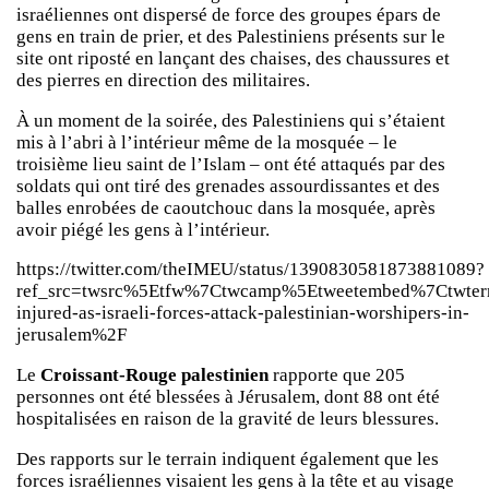
israéliennes ont dispersé de force des groupes épars de
gens en train de prier, et des Palestiniens présents sur le
site ont riposté en lançant des chaises, des chaussures et
des pierres en direction des militaires.
À un moment de la soirée, des Palestiniens qui s’étaient
mis à l’abri à l’intérieur même de la mosquée – le
troisième lieu saint de l’Islam – ont été attaqués par des
soldats qui ont tiré des grenades assourdissantes et des
balles enrobées de caoutchouc dans la mosquée, après
avoir piégé les gens à l’intérieur.
https://twitter.com/theIMEU/status/1390830581873881089?
ref_src=twsrc%5Etfw%7Ctwcamp%5Etweetembed%7Ctwt
injured-as-israeli-forces-attack-palestinian-worshipers-in-
jerusalem%2F
Le
Croissant-Rouge palestinien
rapporte que 205
personnes ont été blessées à Jérusalem, dont 88 ont été
hospitalisées en raison de la gravité de leurs blessures.
Des rapports sur le terrain indiquent également que les
forces israéliennes visaient les gens à la tête et au visage