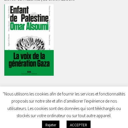
"Nous utilisons les cookies afin de fournir les services et fonctionnalités
proposés sur notre site et afin d’améliorer l’expérience de nos
Charleroi Pour la Palestine © 2026. Tous droits réservés.
utilisateurs. Les cookies sont des données qui sont téléchargés ou
stockés sur votre ordinateur ou sur tout autre appareil.
Rejeter
ACCEPTER