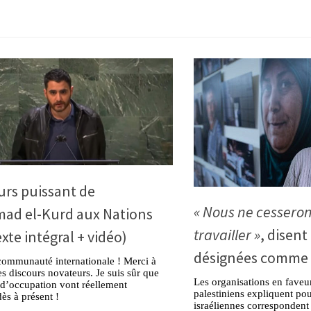
urs puissant de
« Nous ne cesseron
d el-Kurd aux Nations
travailler »
, disent
exte intégral + vidéo)
désignées comme
communauté internationale ! Merci à
s discours novateurs. Je suis sûr que
Les organisations en faveu
s d’occupation vont réellement
palestiniens expliquent pou
dès à présent !
israéliennes correspondent