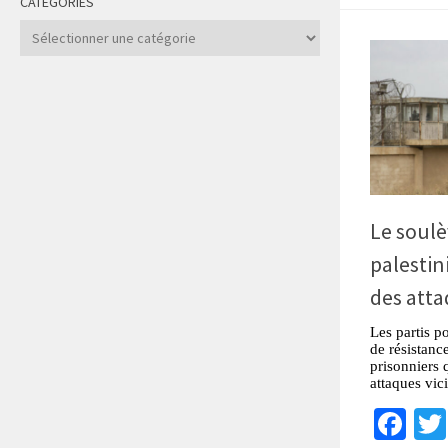
CATÉGORIES
Catégories
Le soul
palestini
des att
Les partis po
de résistance
prisonniers 
attaques vic
Fa