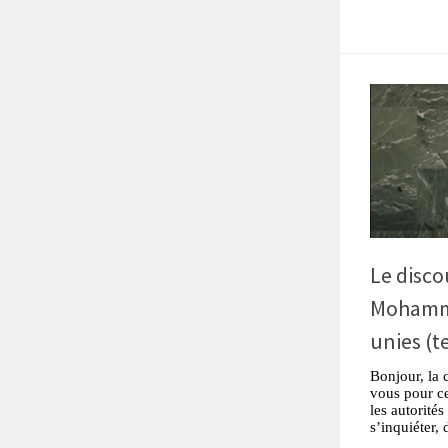
Le disco
Mohamma
unies (t
Bonjour, la 
vous pour ce
les autorité
s’inquiéter, 