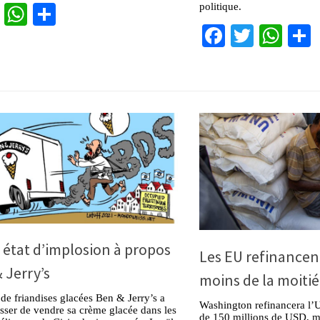
cebook
Twitter
WhatsApp
Partager
politique.
Facebook
Twitter
Wha
n état d’implosion à propos
Les EU refinance
 Jerry’s
moins de la moiti
 de friandises glacées Ben & Jerry’s a
Washington refinancera l
sser de vendre sa crème glacée dans les
de 150 millions de USD, mo