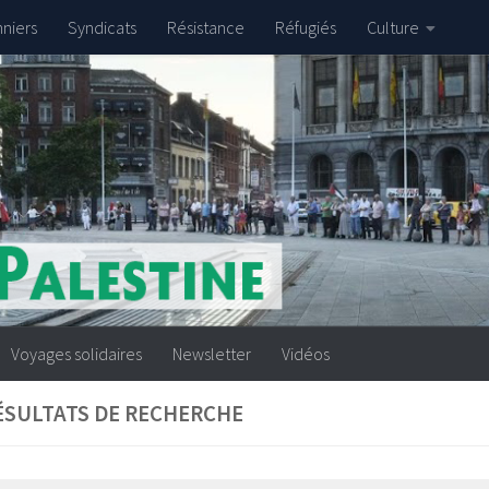
nniers
Syndicats
Résistance
Réfugiés
Culture
Voyages solidaires
Newsletter
Vidéos
ÉSULTATS DE RECHERCHE