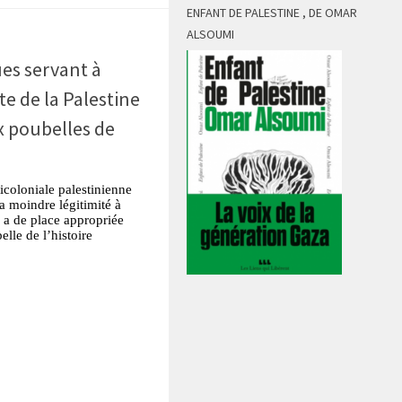
ENFANT DE PALESTINE , DE OMAR
ALSOUMI
ues servant à
te de la Palestine
 poubelles de
ticoloniale palestinienne
a moindre légitimité à
’y a de place appropriée
elle de l’histoire
tsApp
Partager