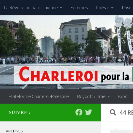
La Révolution palestinienne
Femmes
Poésie
Priso
Skip to content
Plateforme Charleroi-Palestine
Boycott « Israël »
Expo
44 R
SUIVRE :
ARCHIVES