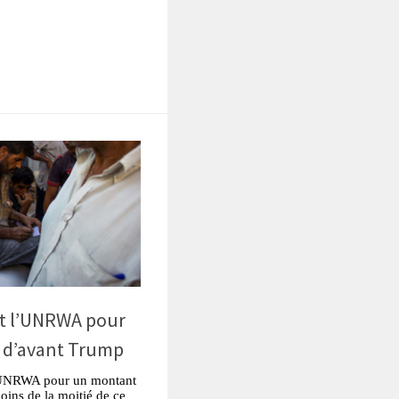
tsApp
Partager
nt l’UNRWA pour
é d’avant Trump
’UNRWA pour un montant
ins de la moitié de ce