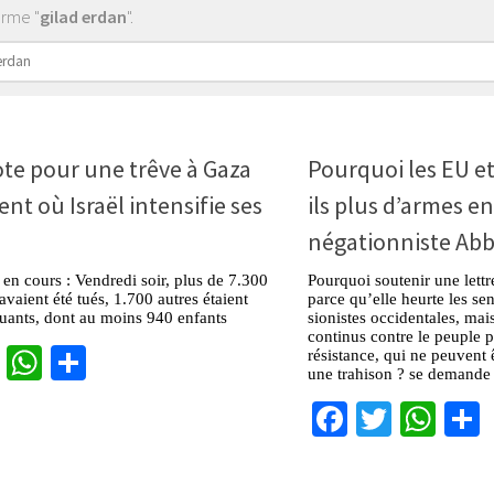
erme "
gilad erdan
".
er :
te pour une trêve à Gaza
Pourquoi les EU et
t où Israël intensifie ses
ils plus d’armes e
négationniste Abb
en cours : Vendredi soir, plus de 7.300
Pourquoi soutenir une lett
avaient été tués, 1.700 autres étaient
parce qu’elle heurte les sens
uants, dont au moins 940 enfants
sionistes occidentales, mai
continus contre le peuple p
cebook
Twitter
WhatsApp
Partager
résistance, qui ne peuvent
une trahison ? se demande
Facebook
Twitter
Wha