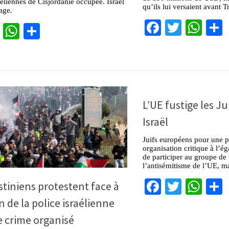
aéliennes de Cisjordanie occupée. Israël
qu’ils lui versaient avant 
age.
Facebook
Twitter
Wha
cebook
Twitter
WhatsApp
Partager
L’UE fustige les Ju
Israël
Juifs européens pour une p
organisation critique à l’é
de participer au groupe de 
l’antisémitisme de l’UE, mai
Facebook
Twitter
Wha
stiniens protestent face à
n de la police israélienne
e crime organisé