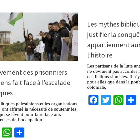
Les mythes bibliq
justifier la conquê
appartiennent aux
l’histoire
Les partisans de la lutte an
èvement des prisonniers
ne devraient pas accorder l
ces fictions sionistes. Il n
ens fait face à l’escalade
pour elles que dans la poub
coloniale.
aques
Facebook
Twitter
Wha
litiques palestiniens et les organisations
 ont affirmé la nécessité de soutenir les
qui se lèvent pour faire face aux
ieuses de l’occupation
cebook
Twitter
WhatsApp
Partager