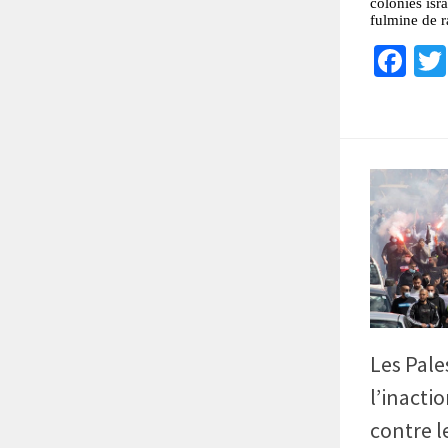
colonies isr
fulmine de r
Fa
Les Pale
l’inactio
contre l