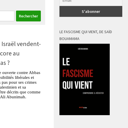
LE FASCISME QUI VIENT, DE SAÏD
BOUAMAMA
 Israël vendent-
ncore au
as ?
re ouverte contre Abbas
ibilités libérales et
s pas pour ses crimes
alestinien et sa
 être décrits que comme
 Ali Abunimah.
tsApp
Partager