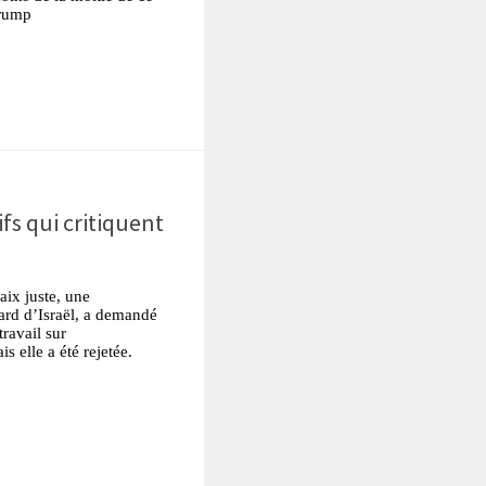
Trump
tsApp
Partager
ifs qui critiquent
aix juste, une
gard d’Israël, a demandé
travail sur
s elle a été rejetée.
tsApp
Partager