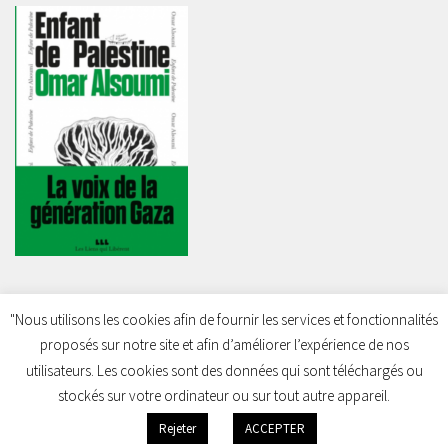
"Nous utilisons les cookies afin de fournir les services et fonctionnalités
proposés sur notre site et afin d’améliorer l’expérience de nos
Charleroi Pour la Palestine © 2026. Tous droits réservés.
utilisateurs. Les cookies sont des données qui sont téléchargés ou
stockés sur votre ordinateur ou sur tout autre appareil.
Rejeter
ACCEPTER