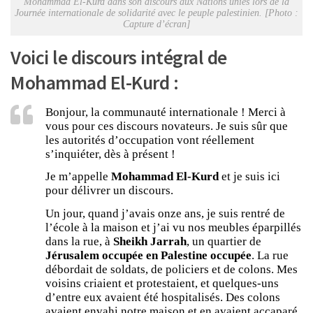
Mohammad El-Kurd dans son discours aux Nations unies lors de la
Journée internationale de solidarité avec le peuple palestinien. [Photo :
Capture d’écran]
Voici le discours intégral de
Mohammad El-Kurd :
Bonjour, la communauté internationale ! Merci à
vous pour ces discours novateurs. Je suis sûr que
les autorités d’occupation vont réellement
s’inquiéter, dès à présent !
Je m’appelle
Mohammad El-Kurd
et je suis ici
pour délivrer un discours.
Un jour, quand j’avais onze ans, je suis rentré de
l’école à la maison et j’ai vu nos meubles éparpillés
dans la rue, à
Sheikh Jarrah
, un quartier de
Jérusalem occupée en Palestine occupée
. La rue
débordait de soldats, de policiers et de colons. Mes
voisins criaient et protestaient, et quelques-uns
d’entre eux avaient été hospitalisés. Des colons
avaient envahi notre maison et en avaient accaparé