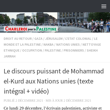
Skip to content
DROIT AU RETOUR
/
GAZA
/
JÉRUSALEM
/
L'ETAT COLONIAL
/
LE
MONDE ET LA PALESTINE
/
NAKBA
/
NATIONS UNIES
/
NETTOYAGE
ETHNIQUE
/
OCCUPATION
/
PALESTINE
/
PRISONNIERS
/
SHEIKH
JARRAH
Le discours puissant de Mohammad
el-Kurd aux Nations unies (texte
intégral + vidéo)
PUBLIÉ
2 DÉCEMBRE 2021
· MIS À JOUR
2 DÉCEMBRE 2021
Ce lundi 29 décembre, l’écrivain palestinien, activiste et