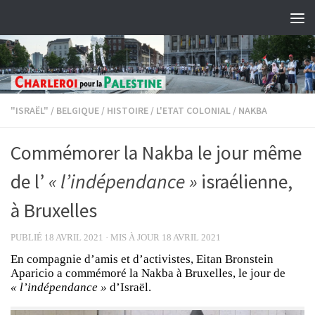
Skip to content
"ISRAËL"
/
BELGIQUE
/
HISTOIRE
/
L'ETAT COLONIAL
/
NAKBA
Commémorer la Nakba le jour même
de l’
« l’indépendance »
israélienne,
à Bruxelles
PUBLIÉ
18 AVRIL 2021
· MIS À JOUR
18 AVRIL 2021
En compagnie d’amis et d’activistes, Eitan Bronstein
Aparicio a commémoré la Nakba à Bruxelles, le jour de
« l’indépendance »
d’Israël.