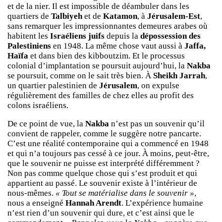
et de la nier. Il est impossible de déambuler dans les
quartiers de
Talbiyeh
et de
Katamon
, à
Jérusalem-Est
,
sans remarquer les impressionnantes demeures arabes où
habitent les
Israéliens juifs
depuis la
dépossession des
Palestiniens
en 1948. La même chose vaut aussi à
Jaffa,
Haïfa
et dans bien des kibboutzim. Et le processus
colonial d’implantation se poursuit aujourd’hui, la
Nakba
se poursuit, comme on le sait très bien. À
Sheikh Jarrah
,
un quartier palestinien de
Jérusalem
, on expulse
régulièrement des familles de chez elles au profit des
colons israéliens.
De ce point de vue, la
Nakba
n’est pas un souvenir qu’il
convient de rappeler, comme le suggère notre pancarte.
C’est une réalité contemporaine qui a commencé en 1948
et qui n’a toujours pas cessé à ce jour. À moins, peut-être,
que le souvenir ne puisse est interprété différemment ?
Non pas comme quelque chose qui s’est produit et qui
appartient au passé. Le souvenir existe à l’intérieur de
nous-mêmes.
« Tout se matérialise dans le souvenir »
,
nous a enseigné
Hannah Arendt
. L’expérience humaine
n’est rien d’un souvenir qui dure, et c’est ainsi que le