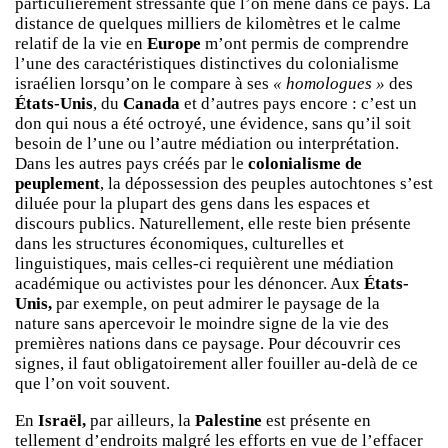
particulièrement stressante que l’on mène dans ce pays. La
distance de quelques milliers de kilomètres et le calme
relatif de la vie en
Europe
m’ont permis de comprendre
l’une des caractéristiques distinctives du colonialisme
israélien lorsqu’on le compare à ses
« homologues »
des
États-Unis
, du
Canada
et d’autres pays encore : c’est un
don qui nous a été octroyé, une évidence, sans qu’il soit
besoin de l’une ou l’autre médiation ou interprétation.
Dans les autres pays créés par le
colonialisme de
peuplement
, la dépossession des peuples autochtones s’est
diluée pour la plupart des gens dans les espaces et
discours publics. Naturellement, elle reste bien présente
dans les structures économiques, culturelles et
linguistiques, mais celles-ci requièrent une médiation
académique ou activistes pour les dénoncer. Aux
États-
Unis,
par exemple, on peut admirer le paysage de la
nature sans apercevoir le moindre signe de la vie des
premières nations dans ce paysage. Pour découvrir ces
signes, il faut obligatoirement aller fouiller au-delà de ce
que l’on voit souvent.
En
Israël,
par ailleurs, la
Palestine
est présente en
tellement d’endroits malgré les efforts en vue de l’effacer