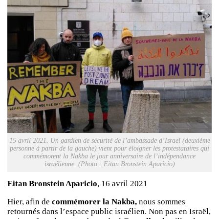
15 avril 2021. Un gardien de sécurité de l’ambassade d’Israël (deuxième
personne à partir de la gauche) vient pour éloigner les protestataires qui
commémorent la Nakba le jour anniversaire de l’indépendance
israélienne. (Photo : Eitan Bronstein Aparicio)
Eitan Bronstein Aparicio
, 16 avril 2021
Hier, afin de
commémorer la Nakba,
nous sommes
retournés dans l’espace public israélien. Non pas en Israël,