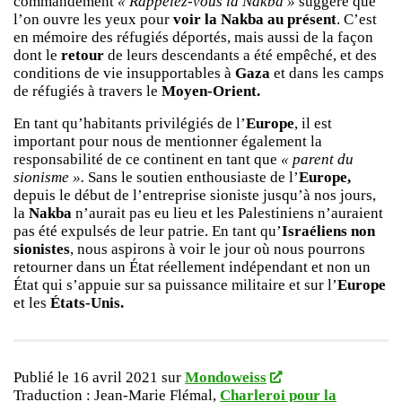
commandement
« Rappelez-vous la Nakba »
suggère que
l’on ouvre les yeux pour
voir la Nakba au présent
. C’est
en mémoire des réfugiés déportés, mais aussi de la façon
dont le
retour
de leurs descendants a été empêché, et des
conditions de vie insupportables à
Gaza
et dans les camps
de réfugiés à travers le
Moyen-Orient.
En tant qu’habitants privilégiés de l’
Europe
, il est
important pour nous de mentionner également la
responsabilité de ce continent en tant que
« parent du
sionisme ».
Sans le soutien enthousiaste de l’
Europe,
depuis le début de l’entreprise sioniste jusqu’à nos jours,
la
Nakba
n’aurait pas eu lieu et les Palestiniens n’auraient
pas été expulsés de leur patrie. En tant qu’
Israéliens non
sionistes
, nous aspirons à voir le jour où nous pourrons
retourner dans un État réellement indépendant et non un
État qui s’appuie sur sa puissance militaire et sur l’
Europe
et les
États-Unis.
Publié le 16 avril 2021 sur
Mondoweiss
Traduction : Jean-Marie Flémal,
Charleroi pour la