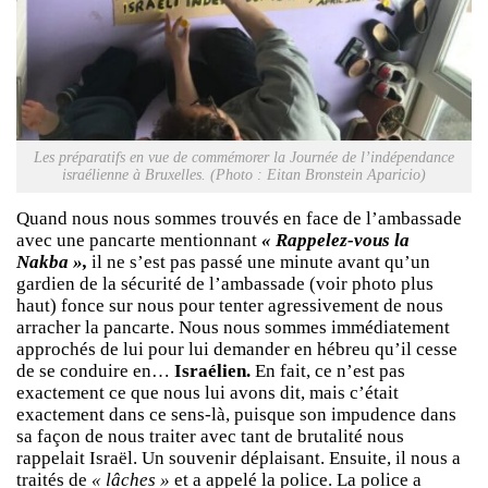
Les préparatifs en vue de commémorer la Journée de l’indépendance
israélienne à Bruxelles. (Photo : Eitan Bronstein Aparicio)
Quand nous nous sommes trouvés en face de l’ambassade
avec une pancarte mentionnant
« Rappelez-vous la
Nakba »,
il ne s’est pas passé une minute avant qu’un
gardien de la sécurité de l’ambassade (voir photo plus
haut) fonce sur nous pour tenter agressivement de nous
arracher la pancarte. Nous nous sommes immédiatement
approchés de lui pour lui demander en hébreu qu’il cesse
de se conduire en…
Israélien.
En fait, ce n’est pas
exactement ce que nous lui avons dit, mais c’était
exactement dans ce sens-là, puisque son impudence dans
sa façon de nous traiter avec tant de brutalité nous
rappelait Israël. Un souvenir déplaisant. Ensuite, il nous a
traités de
« lâches »
et a appelé la police. La police a