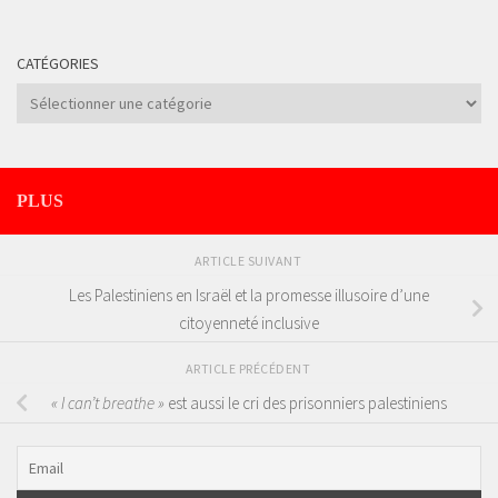
CATÉGORIES
Catégories
PLUS
ARTICLE SUIVANT
Les Palestiniens en Israël et la promesse illusoire d’une
citoyenneté inclusive
ARTICLE PRÉCÉDENT
« I can’t breathe »
est aussi le cri des prisonniers palestiniens