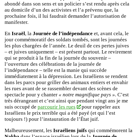
abondé dans son sens et un policier s’est rendu après cela
au domicile d’un des activistes et l’a prévenu que, la
prochaine fois, il lui faudrait demander l’autorisation de
manifester.
En
Israël
, la
Journée de l’indépendance
et, avant cela, le
jour commémoratif des soldats tombés, sont les journées
les plus chargées de l’année. Le deuil de ces pertes juives
– et juives uniquement – est présent partout. Le revirement
qui se produit à la fin de la journée du souvenir –
l’ouverture des célébrations de la journée de
l’indépendance – telle est la manie qui succède
immédiatement à la dépression. Les Israéliens se rendent
dans les parcs pour griller des animaux entiers et envahir
les rues avant de se rassembler devant des scènes de
spectacle pour y chanter
« notre magnifique pays ».
C’est
très dérangeant et c’est ainsi que pendant vingt ans je me
suis occupé de
parcourir les rues
pour rappeler aux
Israéliens le prix terrible qui a été payé (et qui l’est
toujours !) pour l’instauration de l’État juif.
Malheureusement, les
Israéliens juifs
qui commémorent la
Nakba
dans l’espace israélien lors de la
Journée de