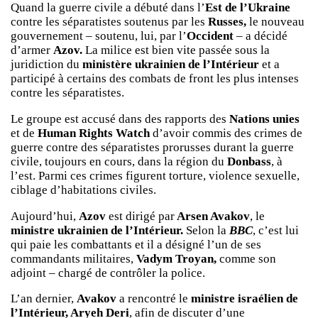
Quand la guerre civile a débuté dans l’
Est de l’Ukraine
contre les séparatistes soutenus par les
Russes,
le nouveau
gouvernement – soutenu, lui, par l’
Occident
– a décidé
d’armer
Azov.
La milice est bien vite passée sous la
juridiction du
ministère ukrainien de l’Intérieur
et a
participé à certains des combats de front les plus intenses
contre les séparatistes.
Le groupe est accusé dans des rapports des
Nations unies
et de
Human Rights Watch
d’avoir commis des crimes de
guerre contre des séparatistes prorusses durant la guerre
civile, toujours en cours, dans la région du
Donbass
, à
l’est. Parmi ces crimes figurent torture, violence sexuelle,
ciblage d’habitations civiles.
Aujourd’hui,
Azov
est dirigé par
Arsen Avakov
, le
ministre ukrainien de l’Intérieur.
Selon la
BBC
, c’est lui
qui paie les combattants et il a désigné l’un de ses
commandants militaires,
Vadym Troyan,
comme son
adjoint – chargé de contrôler la police.
L’an dernier,
Avakov
a rencontré le
ministre israélien de
l’Intérieur, Aryeh Deri
, afin de discuter d’une