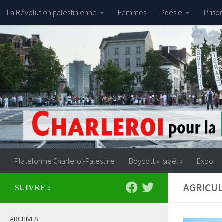
La Révolution palestinienne
Femmes
Poésie
Priso
Skip to content
Plateforme Charleroi-Palestine
Boycott « Israël »
Expo
AGRICU
SUIVRE :
ARCHIVES