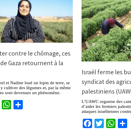
ter contre le chômage, ces
de Gaza retournent à la
Israël ferme les b
syndicat des agric
el et Nadine loué un lopin de terre, se
 y cultiver des légumes et, par la même
palestiniens (UAW
lles sont devenues un phénomène.
cebook
Twitter
WhatsApp
Partager
L’UAWC organise des camp
d’aider les fermiers palesti
attaques israéliennes contre
Facebook
Twitter
Wha