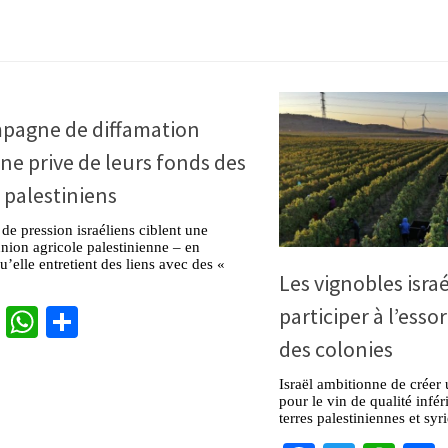
pagne de diffamation
nne prive de leurs fonds des
 palestiniens
de pression israéliens ciblent une
nion agricole palestinienne – en
u’elle entretient des liens avec des «
Les vignobles isra
cebook
Twitter
WhatsApp
Partager
participer à l’esso
des colonies
Israël ambitionne de créer
pour le vin de qualité infér
terres palestiniennes et sy