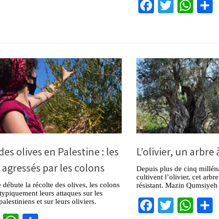
Facebook
Twitter
Wha
des olives en Palestine : les
L’olivier, un arbre
 agressés par les colons
Depuis plus de cinq milléna
cultivent l’olivier, cet arb
 débute la récolte des olives, les colons
résistant. Mazin Qumsiyeh
typiquement leurs attaques sur les
Facebook
Twitter
Wha
palestiniens et sur leurs oliviers.