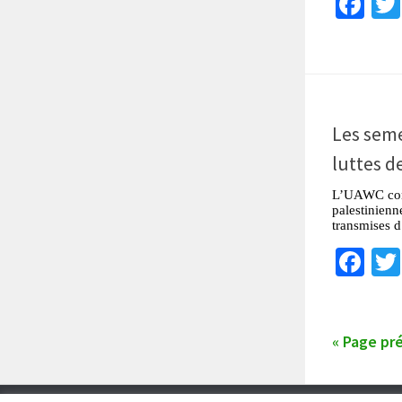
Fa
Les seme
luttes d
L’UAWC cons
palestinienn
transmises d
Fa
« Page pr