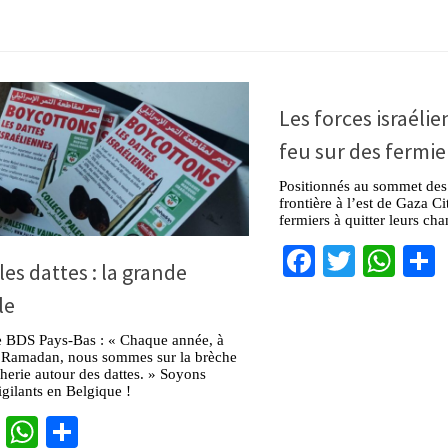
Les forces israéli
feu sur des fermie
Positionnés au sommet des 
frontière à l’est de Gaza Cit
fermiers à quitter leurs ch
Facebook
Twitter
Wha
 les dattes : la grande
le
de BDS Pays-Bas : « Chaque année, à
 Ramadan, nous sommes sur la brèche
icherie autour des dattes. » Soyons
gilants en Belgique !
cebook
Twitter
WhatsApp
Partager