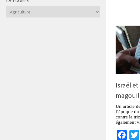
CATÉGORIES
Catégories
Israël et
magouil
Un article 
l’époque du
contre la tr
également vi
Fa