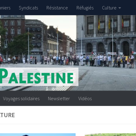
nniers
Syndicats
Résistance
Réfugiés
Culture
Voyages solidaires
Newsletter
Vidéos
LTURE