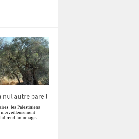
tsApp
Partager
 à nul autre pareil
ires, les Palestiniens
re merveilleusement
 lui rend hommage.
tsApp
Partager