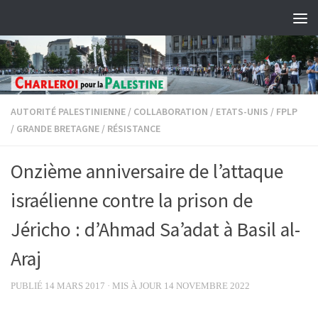
Skip to content
AUTORITÉ PALESTINIENNE
/
COLLABORATION
/
ETATS-UNIS
/
FPLP
/
GRANDE BRETAGNE
/
RÉSISTANCE
Onzième anniversaire de l’attaque
israélienne contre la prison de
Jéricho : d’Ahmad Sa’adat à Basil al-
Araj
PUBLIÉ
14 MARS 2017
· MIS À JOUR
14 NOVEMBRE 2022