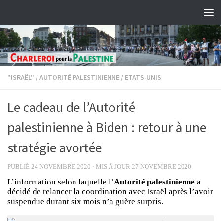
Skip to content
"ISRAËL"
/
AUTORITÉ PALESTINIENNE
/
ETATS-UNIS
Le cadeau de l’Autorité
palestinienne à Biden : retour à une
stratégie avortée
PUBLIÉ
24 NOVEMBRE 2020
· MIS À JOUR
27 NOVEMBRE 2020
L’information selon laquelle l’
Autorité palestinienne
a
décidé de relancer la coordination avec Israël après l’avoir
suspendue durant six mois n’a guère surpris.