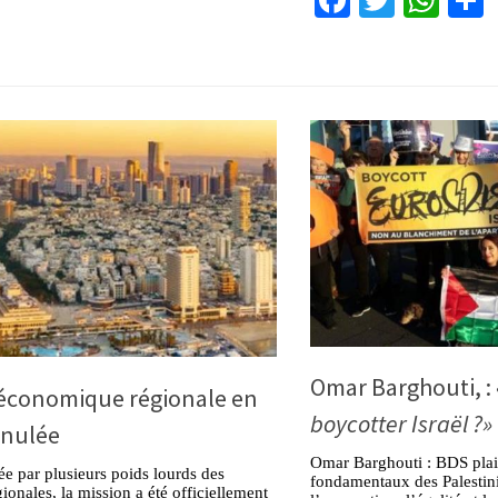
Omar Barghouti, :
 économique régionale en
boycotter Israël ?»
nnulée
Omar Barghouti : BDS plaid
e par plusieurs poids lourds des
fondamentaux des Palestinie
gionales, la mission a été officiellement