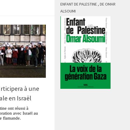
ENFANT DE PALESTINE , DE OMAR
ALSOUMI
articipera à une
le en Israël
tine ont réussi à
oration avec Israël au
ue flamande.
tsApp
Partager