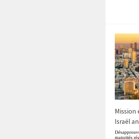
Mission
Israël a
Désapprouvé
majorités ré