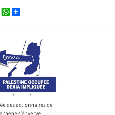
cebook
Twitter
WhatsApp
Partager
ée des actionnaires de
Dehaene s’énverve