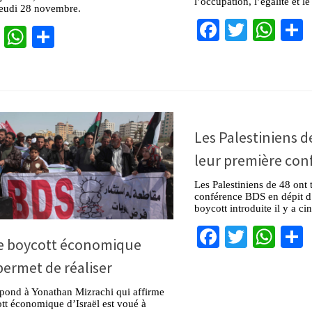
l’occupation, l’égalité et l
jeudi 28 novembre.
Facebook
Twitter
Wha
cebook
Twitter
WhatsApp
Partager
Les Palestiniens d
leur première co
Les Palestiniens de 48 ont 
conférence BDS en dépit d’
boycott introduite il y a ci
Facebook
Twitter
Wha
le boycott économique
 permet de réaliser
épond à Yonathan Mizrachi qui affirme
tt économique d’Israël est voué à