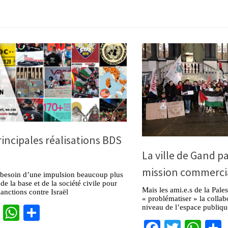
rincipales réalisations BDS
La ville de Gand p
mission commercia
besoin d’une impulsion beaucoup plus
de la base et de la société civile pour
Mais les ami.e.s de la Pales
sanctions contre Israël
« problématiser » la collab
cebook
Twitter
WhatsApp
Partager
niveau de l’espace publiq
Facebook
Twitter
Wha