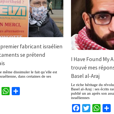
 premier fabricant israélien
caments se prétend
I Have Found My A
is
trouvé mes réponse
même dissimuler le fait qu’elle est
Basel al-Araj
israélienne, dans certaines de ses
Le riche héritage du révolu
cebook
Twitter
WhatsApp
Partager
Basel al-Araj : ses écrits 
publié un an après son assa
israéliennes
Facebook
Twitter
Wha