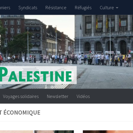
nniers
Syndicats
Résistance
Réfugiés
Culture
Voyages solidaires
Newsletter
Vidéos
T ÉCONOMIQUE