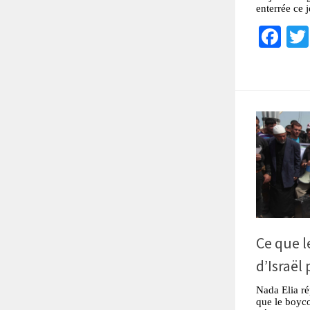
enterrée ce 
Fa
Ce que 
d’Israël
Nada Elia r
que le boyco