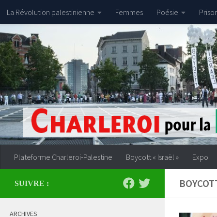
La Révolution palestinienne
Femmes
Poésie
Priso
Skip to content
Plateforme Charleroi-Palestine
Boycott « Israël »
Expo
BOYCOT
SUIVRE :
ARCHIVES