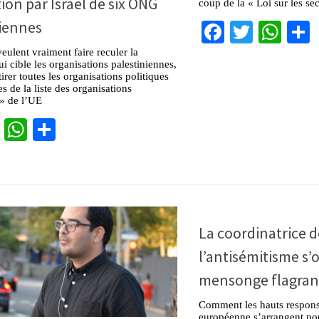
ion par Israël de six ONG
coup de la « Loi sur les secr
niennes
Facebook
Twitter
Wha
veulent vraiment faire reculer la
ui cible les organisations palestiniennes,
etirer toutes les organisations politiques
s de la liste des organisations
 » de l’UE
cebook
Twitter
WhatsApp
Partager
La coordinatrice d
l’antisémitisme s’
mensonge flagran
Comment les hauts respons
européenne s’arrangent pou