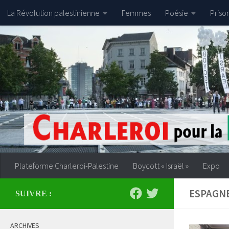
La Révolution palestinienne
Femmes
Poésie
Priso
Skip to content
Plateforme Charleroi-Palestine
Boycott « Israël »
Expo
ESPAGN
SUIVRE :
ARCHIVES