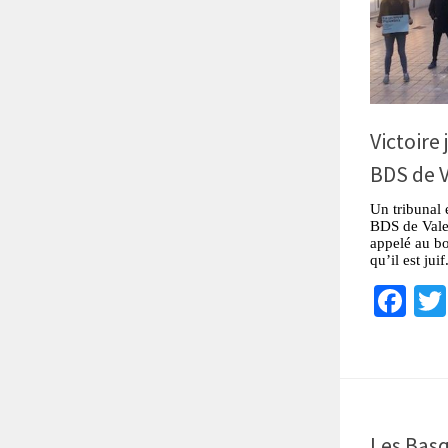
Victoire
BDS de 
Un tribunal 
BDS de Vale
appelé au b
qu’il est juif
Fa
Les Basq