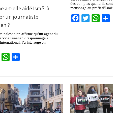
des comptes quand ils sont 
 a-t-elle aidé Israël à
mensonge au profit d’Israë
Facebook
Twitter
Wha
er un journaliste
ien ?
te palestinien affirme qu’un agent du
ervice israélien d’espionnage et
 international, l’a interrogé en
cebook
Twitter
WhatsApp
Partager