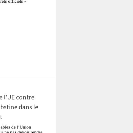
ets officiels ».
tsApp
Partager
e l’UE contre
obstine dans le
t
ables de l’Union
r ne pas devoir rendre