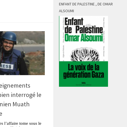
ENFANT DE PALESTINE , DE OMAR
ALSOUMI
seignements
 bien interrogé le
tinien Muath
e
es l’affaire tome sous le