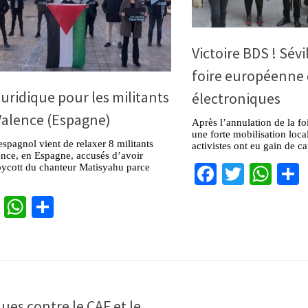
Victoire BDS ! Sévi
foire européenne
 juridique pour les militants
électroniques
Valence (Espagne)
Après l’annulation de la foi
une forte mobilisation local
espagnol vient de relaxer 8 militants
activistes ont eu gain de c
nce, en Espagne, accusés d’avoir
Facebook
Twitter
Wha
oycott du chanteur Matisyahu parce
.
cebook
Twitter
WhatsApp
Partager
ues contre le CAF et le