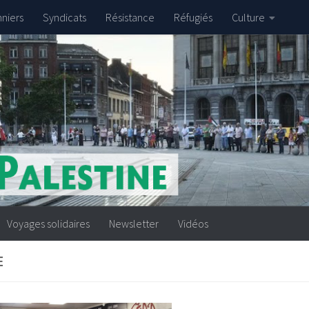
nniers
Syndicats
Résistance
Réfugiés
Culture
Voyages solidaires
Newsletter
Vidéos
E