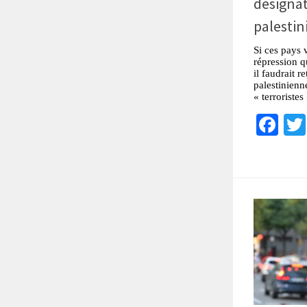
désignat
palesti
Si ces pays 
répression q
il faudrait r
palestinienne
« terroristes
Fa