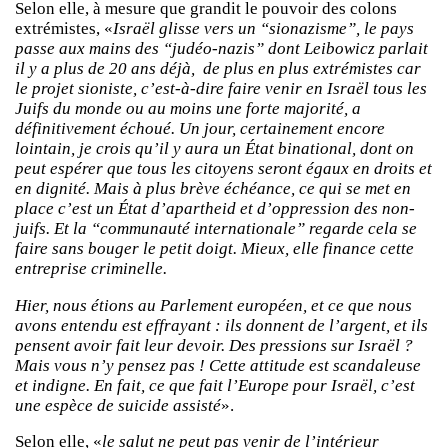
Selon elle, à mesure que grandit le pouvoir des colons
extrémistes, «
Israël glisse vers un “sionazisme”, le pays
passe aux mains des “judéo-nazis” dont Leibowicz parlait
il y a plus de 20 ans déjà, de plus en plus extrémistes car
le projet sioniste, c’est-à-dire faire venir en Israël tous les
Juifs du monde ou au moins une forte majorité, a
définitivement échoué. Un jour, certainement encore
lointain, je crois qu’il y aura un État binational, dont on
peut espérer que tous les citoyens seront égaux en droits et
en dignité. Mais à plus brève échéance, ce qui se met en
place c’est un État d’apartheid et d’oppression des non-
juifs. Et la “communauté internationale” regarde cela se
faire sans bouger le petit doigt. Mieux, elle finance cette
entreprise criminelle.
Hier, nous étions au Parlement européen, et ce que nous
avons entendu est effrayant : ils donnent de l’argent, et ils
pensent avoir fait leur devoir. Des pressions sur Israël ?
Mais vous n’y pensez pas ! Cette attitude est scandaleuse
et indigne. En fait, ce que fait l’Europe pour Israël, c’est
une espèce de suicide assisté
».
Selon elle, «
le salut ne peut pas venir de l’intérieur