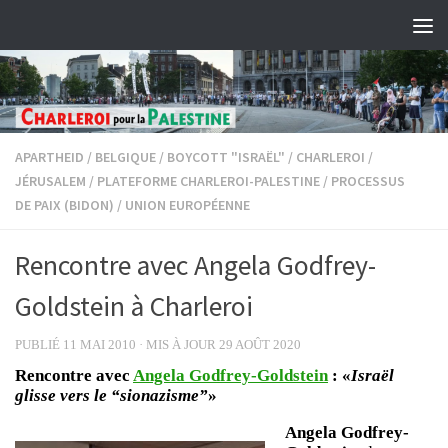
Skip to content
APARTHEID
/
BELGIQUE
/
BOYCOTT "ISRAËL"
/
CHARLEROI
/
JÉRUSALEM
/
PLATEFORME CHARLEROI-PALESTINE
/
PROCESSUS
DE PAIX (BIDON)
/
UNION EUROPÉENNE
Rencontre avec Angela Godfrey-
Goldstein à Charleroi
PUBLIÉ
11 MAI 2010
· MIS À JOUR
29 AOÛT 2020
Rencontre avec
Angela Godfrey-Goldstein
: «
Israël
glisse vers le “sionazisme”
»
Angela Godfrey-