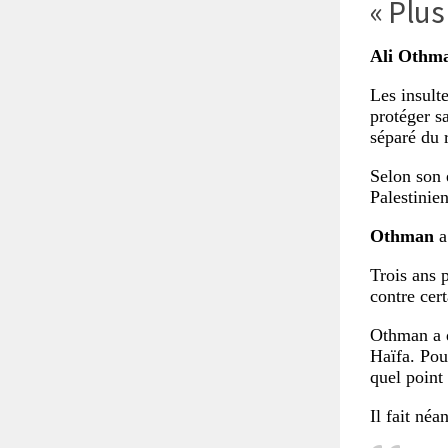
« Plus
Ali Othm
Les insulte
protéger s
séparé du r
Selon son 
Palestinien
Othman
a
Trois ans p
contre cer
Othman a d
Haïfa. Pou
quel point 
Il fait né