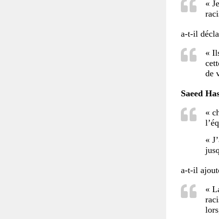
« J
raci
a-t-il décla
« I
cet
de 
Saeed Ha
« c
l’é
« J
jus
a-t-il ajout
« L
rac
lors