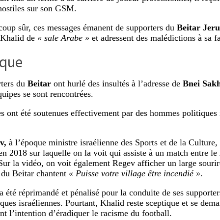
ostiles sur son GSM.
coup sûr, ces messages émanent de supporters du
Beitar Jer
t Khalid de
« sale Arabe »
et adressent des malédictions à sa f
ique
ters du
Beitar
ont hurlé des insultés à l’adresse de
Bnei Sak
quipes se sont rencontrées.
es ont été soutenues effectivement par des hommes politiques 
v,
à l’époque ministre israélienne des Sports et de la Culture,
n 2018 sur laquelle on la voit qui assiste à un match entre le
 Sur la vidéo, on voit également Regev afficher un large souri
 du Beitar chantent
« Puisse votre village être incendié »
.
a été réprimandé et pénalisé pour la conduite de ses supporters
iques israéliennes. Pourtant, Khalid reste sceptique et se dema
nt l’intention d’éradiquer le racisme du football.