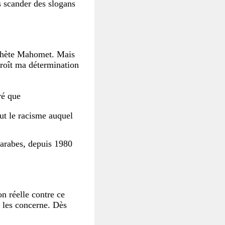
s scander des slogans
rophète Mahomet. Mais
roît ma détermination
ré que
out le racisme auquel
 arabes, depuis 1980
on réelle contre ce
 les concerne. Dès