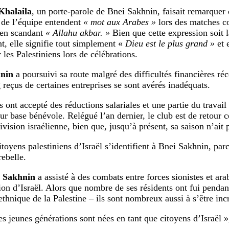
Khalaila
, un porte-parole de Bnei Sakhnin, faisait remarquer 
 de l’équipe entendent
« mot aux Arabes »
lors des matches con
 en scandant
« Allahu akbar. »
Bien que cette expression soit
t, elle signifie tout simplement «
Dieu est le plus grand »
et 
r les Palestiniens lors de célébrations.
nin
a poursuivi sa route malgré des difficultés financières réc
 reçus de certaines entreprises se sont avérés inadéquats.
 ont accepté des réductions salariales et une partie du travail
sur base bénévole. Relégué l’an dernier, le club est de retour 
vision israélienne, bien que, jusqu’à présent, sa saison n’ait 
toyens palestiniens d’Israël s’identifient à Bnei Sakhnin, parc
rebelle.
e
Sakhnin
a assisté à des combats entre forces sionistes et ar
tion d’Israël. Alors que nombre de ses résidents ont fui pendan
ethnique de la Palestine – ils sont nombreux aussi à s’être inc
es jeunes générations sont nées en tant que citoyens d’Israël »