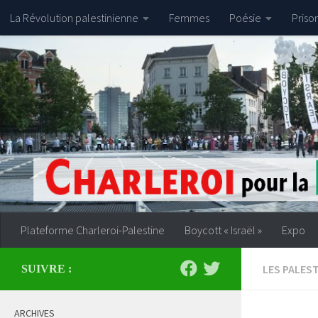
La Révolution palestinienne
Femmes
Poésie
Priso
Skip to content
Plateforme Charleroi-Palestine
Boycott « Israël »
Expo
LES PALEST
SUIVRE :
ARCHIVES