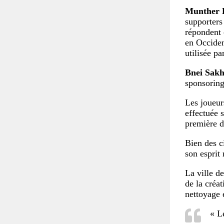
Munther 
supporters
répondent
en Occiden
utilisée pa
Bnei Sakh
sponsoring
Les joueurs
effectuée 
première di
Bien des ci
son esprit 
La ville d
de la créa
nettoyage 
« L