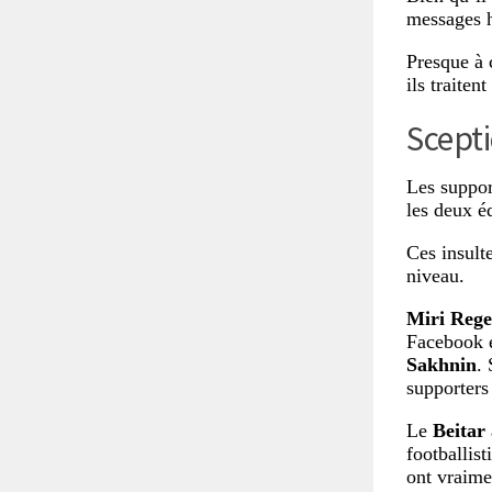
messages h
Presque à 
ils traiten
Scept
Les suppor
les deux é
Ces insult
niveau.
Miri Rege
Facebook e
Sakhnin
.
supporters
Le
Beitar
footballist
ont vraime