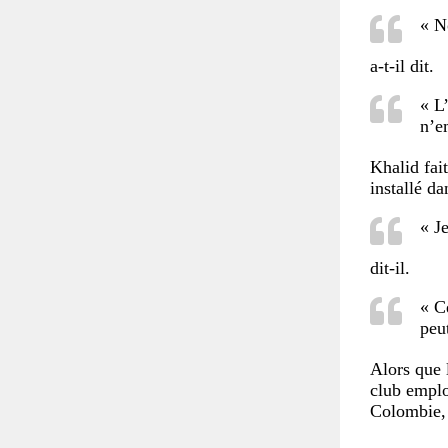
« N
a-t-il dit.
« L
n’e
Khalid fait
installé da
« J
dit-il.
« Ce
peut
Alors que 
club emplo
Colombie, 