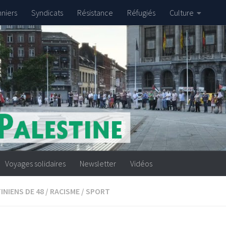
nniers
Syndicats
Résistance
Réfugiés
Culture
Voyages solidaires
Newsletter
Vidéos
INIENS DE 48
/
RACISME
/
SPORT