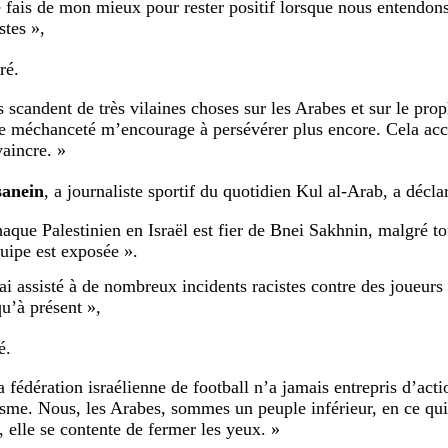
e fais de mon mieux pour rester positif lorsque nous entendon
stes »,
ré.
ls scandent de très vilaines choses sur les Arabes et sur le p
te méchanceté m’encourage à persévérer plus encore. Cela acc
vaincre. »
sanein
, a journaliste sportif du quotidien Kul al-Arab, a décla
haque Palestinien en Israël est fier de Bnei Sakhnin, malgré t
quipe est exposée ».
’ai assisté à de nombreux incidents racistes contre des joueurs
qu’à présent »,
é.
a fédération israélienne de football n’a jamais entrepris d’acti
isme. Nous, les Arabes, sommes un peuple inférieur, en ce qui
, elle se contente de fermer les yeux. »