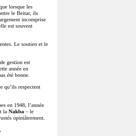
que lorsque les
tre le Beitar, ils
 largement incomprise
elle est souvent
entes. Le soutien et le
 de gestion est
cette année en
pas été bonne.
e qu’ils respectent
abes en 1948, l’année
t la
Nakba
– le
rustés opiniâtrement.
,