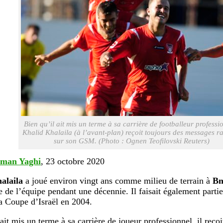
Bien qu’il ait mis un terme à sa carrière de footballeur professi
Khalid Khalaila (à l’avant-plan) reçoit toujours des messages ra
sur son GSM. (Photo : Ognen Teofilovski Reuters)
man Yaghi
, 23 octobre 2020
alaila
a joué environ vingt ans comme milieu de terrain à
Bn
e de l’équipe pendant une décennie. Il faisait également partie
a Coupe d’Israël en 2004.
ait mis un terme à sa carrière de joueur professionnel, il reçoi