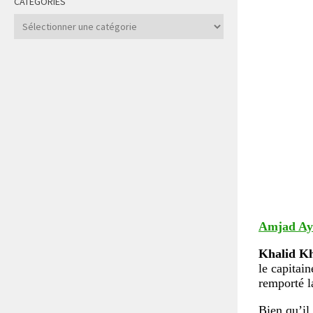
CATÉGORIES
Catégories
Amjad Ay
Khalid Kh
le capitain
remporté l
Bien qu’il 