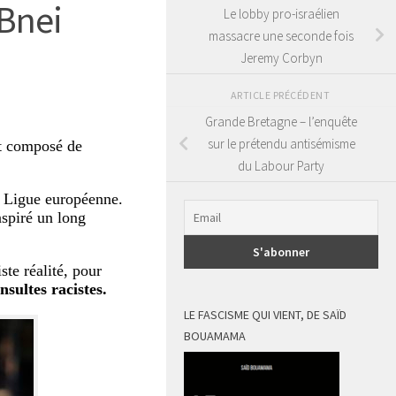
 Bnei
Le lobby pro-israélien
massacre une seconde fois
Jeremy Corbyn
ARTICLE PRÉCÉDENT
Grande Bretagne – l’enquête
sur le prétendu antisémisme
nt composé de
du Labour Party
a Ligue européenne.
nspiré un long
ste réalité, pour
nsultes racistes.
LE FASCISME QUI VIENT, DE SAÏD
BOUAMAMA