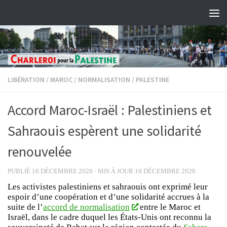
Skip to content
LIBÉRATION
/
MAROC
/
NORMALISATION
/
PALESTINE
Accord Maroc-Israël : Palestiniens et
Sahraouis espèrent une solidarité
renouvelée
PUBLIÉ
16 DÉCEMBRE 2020
· MIS À JOUR
16 DÉCEMBRE 2020
Les activistes palestiniens et sahraouis ont exprimé leur
espoir d’une coopération et d’une solidarité accrues à la
suite de l’
accord de normalisation
entre le Maroc et
Israël, dans le cadre duquel les États-Unis ont reconnu la