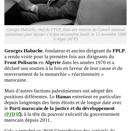
Georges Habache, chef du FPLP, dans une réunion du Conseil national
palestinien pour décider s’il faut reconnaître Israël, le 12 novembre 1988
à Alger (AFP)
Georges Habache
, fondateur et ancien dirigeant du
FPLP
,
a rendu visite pour la première fois aux dirigeants du
Front Polisario
en
Algérie
dans les années 1970 et a
déclaré son soutien à la fois en faveur de leur cause et du
renversement de la monarchie
« réactionnaire »
marocaine.
Mais d’autres factions palestiniennes ont adopté des
positions différentes. Le
Hamas
entretient en particulier
depuis longtemps des liens étroits et de longue date avec
le
Parti marocain de la justice et du développement
(PJD
)
, à la tête du pouvoir exécutif du gouvernement
marocain depuis 2011.
Cela a entraîné en 2016 l’interdiction des activités du