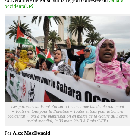
souveraineté de Rabat sur la région contestée du
Sahara
occidental.
Des partisans du Front Polisario tiennent une banderole indiquant
« Toutes et tous pour la Palestine – Toutes et tous pour le Sahara
occidental »
lors d’une manifestation en marge de la clôture du Forum
social mondial, le 30 mars 2013 à Tunis (AFP)
Par
Alex MacDonald