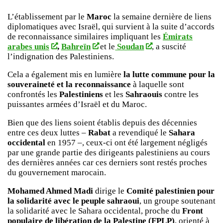
L’établissement par le
Maroc
la semaine dernière de liens
diplomatiques avec Israël, qui survient à la suite d’accords
de reconnaissance similaires impliquant les
Émirats
arabes unis
,
Bahreïn
et le
Soudan
, a suscité
l’indignation des Palestiniens.
Cela a également mis en lumière
la lutte commune pour la
souveraineté et la reconnaissance
à laquelle sont
confrontés les
Palestiniens
et les
Sahraouis
contre les
puissantes armées d’Israël et du Maroc.
Bien que des liens soient établis depuis des décennies
entre ces deux luttes –
Rabat
a revendiqué le
Sahara
occidental
en 1957 –, ceux-ci ont été largement négligés
par une grande partie des dirigeants palestiniens au cours
des dernières années car ces derniers sont restés proches
du gouvernement marocain.
Mohamed Ahmed Madi
dirige le
Comité palestinien pour
la solidarité avec le peuple sahraoui
, un groupe soutenant
la solidarité avec le Sahara occidental, proche du
Front
populaire de libération de la Palestine (FPLP)
, orienté à