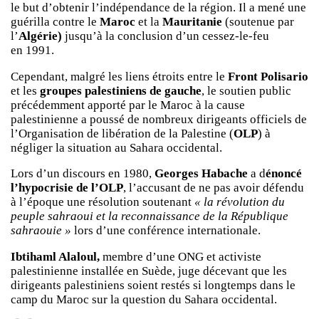
le but d’obtenir l’indépendance de la région. Il a mené une
guérilla contre le
Maroc
et la
Mauritanie
(soutenue par
l’
Algérie)
jusqu’à la conclusion d’un cessez-le-feu
en 1991.
Cependant, malgré les liens étroits entre le
Front Polisario
et les
groupes palestiniens de gauche
, le soutien public
précédemment apporté par le Maroc à la cause
palestinienne a poussé de nombreux dirigeants officiels de
l’Organisation de libération de la Palestine (
OLP
) à
négliger la situation au Sahara occidental.
Lors d’un discours en 1980,
Georges Habache
a d
énoncé
l’hypocrisie de l’OLP
, l’accusant de ne pas avoir défendu
à l’époque une résolution soutenant
« la révolution du
peuple sahraoui et la reconnaissance de la République
sahraouie »
lors d’une conférence internationale.
Ibtihaml Alaloul,
membre d’une ONG et activiste
palestinienne installée en Suède, juge décevant que les
dirigeants palestiniens soient restés si longtemps dans le
camp du Maroc sur la question du Sahara occidental.