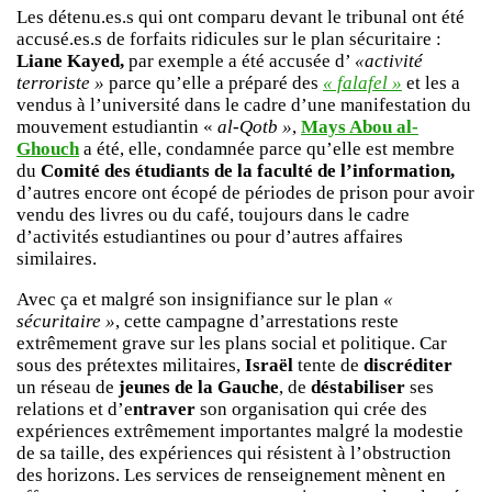
Les détenu.es.s qui ont comparu devant le tribunal ont été
accusé.es.s de forfaits ridicules sur le plan sécuritaire :
Liane Kayed,
par exemple a été accusée d’
«activité
terroriste »
parce qu’elle a préparé des
« falafel »
et les a
vendus à l’université dans le cadre d’une manifestation du
mouvement estudiantin «
al-Qotb »
,
Mays Abou al-
Ghouch
a été, elle, condamnée parce qu’elle est membre
du
Comité des étudiants de la faculté de l’information,
d’autres encore ont écopé de périodes de prison pour avoir
vendu des livres ou du café, toujours dans le cadre
d’activités estudiantines ou pour d’autres affaires
similaires.
Avec ça et malgré son insignifiance sur le plan
«
sécuritaire »
, cette campagne d’arrestations reste
extrêmement grave sur les plans social et politique. Car
sous des prétextes militaires,
Israël
tente de
discréditer
un réseau de
jeunes de la Gauche
, de
déstabiliser
ses
relations et d’e
ntraver
son organisation qui crée des
expériences extrêmement importantes malgré la modestie
de sa taille, des expériences qui résistent à l’obstruction
des horizons. Les services de renseignement mènent en