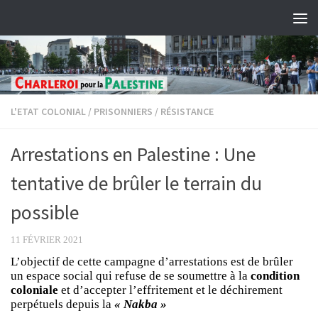
Skip to content
L'ETAT COLONIAL
/
PRISONNIERS
/
RÉSISTANCE
Arrestations en Palestine : Une
tentative de brûler le terrain du
possible
11 FÉVRIER 2021
L’objectif de cette campagne d’arrestations est de brûler
un espace social qui refuse de se soumettre à la
condition
coloniale
et d’accepter l’effritement et le déchirement
perpétuels depuis la
« Nakba »