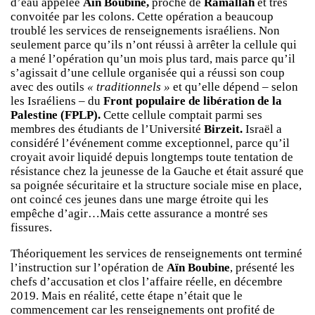
d’eau appelée
Aïn Boubine,
proche de
Ramallah
et très
convoitée par les colons. Cette opération a beaucoup
troublé les services de renseignements israéliens. Non
seulement parce qu’ils n’ont réussi à arrêter la cellule qui
a mené l’opération qu’un mois plus tard, mais parce qu’il
s’agissait d’une cellule organisée qui a réussi son coup
avec des outils
« traditionnels »
et qu’elle dépend – selon
les Israéliens – du
Front populaire de libération de la
Palestine (FPLP).
Cette cellule comptait parmi ses
membres des étudiants de l’Université
Birzeit.
Israël a
considéré l’événement comme exceptionnel, parce qu’il
croyait avoir liquidé depuis longtemps toute tentation de
résistance chez la jeunesse de la Gauche et était assuré que
sa poignée sécuritaire et la structure sociale mise en place,
ont coincé ces jeunes dans une marge étroite qui les
empêche d’agir…Mais cette assurance a montré ses
fissures.
Théoriquement les services de renseignements ont terminé
l’instruction sur l’opération de
Aïn Boubine
, présenté les
chefs d’accusation et clos l’affaire réelle, en décembre
2019. Mais en réalité, cette étape n’était que le
commencement car les renseignements ont profité de