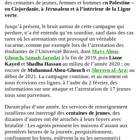
des centaines de jeunes, femmes et hommes e
n Palestine –
en Cisjordanie, à Jérusalem et à l’intérieur de la Ligne
verte
.
Jusqu’à présent, le bruit autour de cette campagne qui
perdure, n’a été entendu qu’en sourdine, sauf dans des cas
rares où les arrestations ont provoqué un véritable
vacarme, comme par exemple lors de l’arrestation des
étudiantes de l’Université Birzeit, dont
Mays Abou-
Ghouch
,
Samah Jaradat
à la fin de 2019, puis
Liane
Kayed
et
Shadha Hassan
au milieu de l’année 2020 ; ou
encore de
Muhannad Abou-Ghouch
et
Shereen al-Ara
j
au
début de 2021. La campagne continue, et au moment où
nous écrivions ces lignes, à l’aube du 2 février, des
informations sur une attaque et l’arrestation de 17 jeunes
nous sont parvenues.
Durant plus d’une année, les services de renseignement
israéliens ont interrogé des
centaines de jeunes
, des
dizaines d’autres ont été arrachés à leurs foyers avec
brutalité : Les agents prennent les maisons d’assaut aux
premières heures de la journée, perquisitionnent,
confisquent les biens, enlèvent la ou les personne(s)