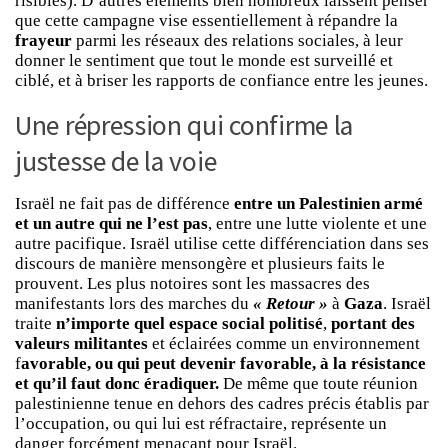
risibles). D’autres éléments bien nombreux laissent penser
que cette campagne vise essentiellement à répandre la
frayeur
parmi les réseaux des relations sociales, à leur
donner le sentiment que tout le monde est surveillé et
ciblé, et à briser les rapports de confiance entre les jeunes.
Une répression qui confirme la
justesse de la voie
Israël ne fait pas de différence
entre un Palestinien armé
et un autre qui ne l’est pas
, entre une lutte violente et une
autre pacifique. Israël utilise cette différenciation dans ses
discours de manière mensongère et plusieurs faits le
prouvent. Les plus notoires sont les massacres des
manifestants lors des marches du
« Retour »
à
Gaza
. Israël
traite
n’importe quel espace social politisé
,
portant des
valeurs militantes
et éclairées comme un environnement
f
avorable, ou qui peut devenir favorable, à la résistance
et qu’il faut donc éradiquer.
De même que toute réunion
palestinienne tenue en dehors des cadres précis établis par
l’occupation, ou qui lui est réfractaire, représente un
danger forcément menaçant pour Israël.