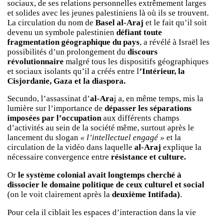
sociaux, de ses relations personnelles extrêmement larges
et solides avec les jeunes palestiniens là où ils se trouvent.
La circulation du nom de
Basel al-Araj
et le fait qu’il soit
devenu un symbole palestinien
défiant toute
fragmentation géographique du pays
, a révélé à Israël les
possibilités d’un prolongement du
discours
révolutionnaire
malgré tous les dispositifs géographiques
et sociaux isolants qu’il a créés entre l
’Intérieur, la
Cisjordanie, Gaza et la diaspora.
Secundo, l’assassinat d’
al-Ara
j a, en même temps, mis la
lumière sur l’importance de
dépasser les séparations
imposées par l’occupation
aux différents champs
d’activités au sein de la société même, surtout après le
lancement du slogan
« l’intellectuel engagé »
et la
circulation de la vidéo dans laquelle
al-Araj
explique la
nécessaire convergence entre
résistance et culture.
Or
le système colonial avait longtemps cherché à
dissocier le domaine politique de ceux culturel et social
(on le voit clairement après la
deuxième Intifada)
.
Pour cela il ciblait les espaces d’interaction dans la vie