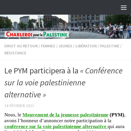
Skip to content
DROIT AU RETOUR
/
FEMMES
/
JEUNES
/
LIBÉRATION
/
PALESTINE
/
RÉSISTANCE
Le PYM participera à la
« Conférence
sur la voie palestinienne
alternative »
14 FÉVRIER 2021
Nous, le
Mouvement de la jeunesse palestinienne
(PYM)
,
avons l’honneur d’annoncer notre participation à la
conférence sur la voie palestinienne alternative
qui aura