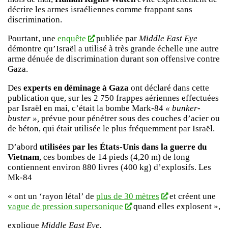
décrire les armes israéliennes comme frappant sans
discrimination.
Pourtant, une
enquête
publiée par
Middle East Eye
démontre qu’Israël a utilisé à très grande échelle une autre
arme dénuée de discrimination durant son offensive contre
Gaza.
Des
experts en déminage à Gaza
ont déclaré dans cette
publication que, sur les 2 750 frappes aériennes effectuées
par Israël en mai, c’était la bombe Mark-84
« bunker-
buster »,
prévue pour pénétrer sous des couches d’acier ou
de béton, qui était utilisée le plus fréquemment par Israël.
D’abord
utilisées par les États-Unis dans la guerre du
Vietnam
, ces bombes de 14 pieds (4,20 m) de long
contiennent environ 880 livres (400 kg) d’explosifs. Les
Mk-84
« ont un ‘rayon létal’ de
plus de 30 mètres
et créent une
vague de pression supersonique
quand elles explosent »,
explique
Middle East Eye.