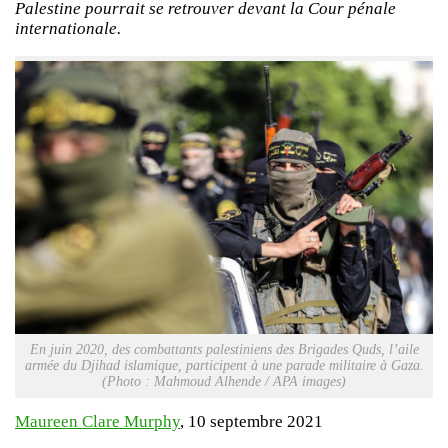
Palestine pourrait se retrouver devant la Cour pénale
internationale.
En juin 2020, des combattants palestiniens des Brigades Quds, l’aile
armée du Djihad islamique, participent à une parade militaire à Gaza.
(Photo : Mahmoud Alhende / APA images)
Maureen Clare Murphy
, 10 septembre 2021