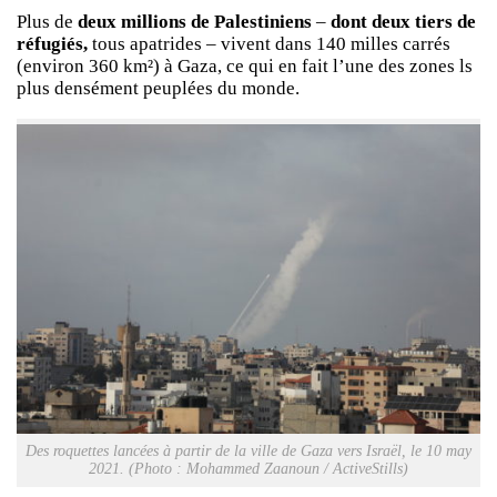
Plus de
deux millions de Palestiniens
–
dont deux tiers de
réfugiés,
tous apatrides – vivent dans 140 milles carrés
(environ 360 km²) à Gaza, ce qui en fait l’une des zones ls
plus densément peuplées du monde.
Des roquettes lancées à partir de la ville de Gaza vers Israël, le 10 may
2021. (Photo : Mohammed Zaanoun / ActiveStills)