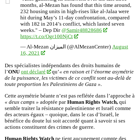
months, al-Mezan has found that this time around,
232 housing units in high-rises like al-Jalaa were
hit during May’s 11-day confrontation, compared
with 182 in 2014’s conflict, which lasted seven
weeks." – Dep Dir
@Samir48828686
https://t.co/Ogr100NjCt
— Al-Mezan الميزان (@AlMezanCenter)
August
16, 2021
Des spécialistes indépendants des droits humains de
l’
ONU
ont déclaré
qu’
« en raison et l’énorme asymétrie
de la puissance, les victimes de ce conflit sont au-delà de
toute proportion les Palestiniens de Gaza ».
Cette asymétrie béante n’est pas reflétée dans l’approche à
« deux camps »
adoptée par
Human Rights Watch,
qui
semble traiter la résistance palestinienne et Israël comme
des acteurs égaux – quoique, dans le cas d’Israël, le
bénéfice du doute lui soit accordé quant à savoir si ses
actions constituent des crimes de guerre.
Human Rights Watch
ne tient aucunement compte des