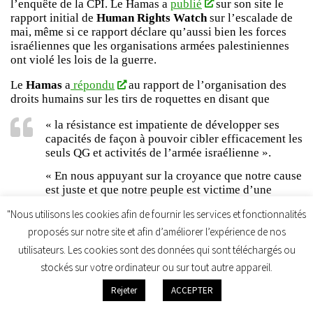
l’enquête de la CPI. Le Hamas a
publié
sur son site le
rapport initial de
Human Rights Watch
sur l’escalade de
mai, même si ce rapport déclare qu’aussi bien les forces
israéliennes que les organisations armées palestiniennes
ont violé les lois de la guerre.
Le
Hamas
a
répondu
au rapport de l’organisation des
droits humains sur les tirs de roquettes en disant que
« la résistance est impatiente de développer ses
capacités de façon à pouvoir cibler efficacement les
seuls QG et activités de l’armée israélienne ».
« En nous appuyant sur la croyance que notre cause
est juste et que notre peuple est victime d’une
agression raciste qui dure depuis des décennies,
"Nous utilisons les cookies afin de fournir les services et fonctionnalités
nous réitérons notre respect des lois internationales
et des lois humanitaires internationales »,
proposés sur notre site et afin d’améliorer l’expérience de nos
utilisateurs. Les cookies sont des données qui sont téléchargés ou
a ajouté le
Hamas.
stockés sur votre ordinateur ou sur tout autre appareil.
En dépit de la légitimité de la cause palestinienne et du
Rejeter
ACCEPTER
droit d’une population occupée à la résistance armée,
un
scénario tout à fait plausible serait que les dirigeants de la