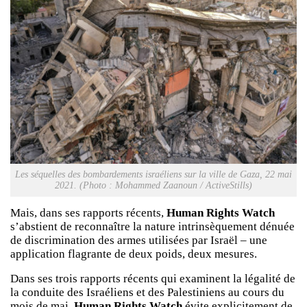
Les séquelles des bombardements israéliens sur la ville de Gaza, 22 mai
2021. (Photo : Mohammed Zaanoun / ActiveStills)
Mais, dans ses rapports récents,
Human Rights Watch
s’abstient de reconnaître la nature intrinsèquement dénuée
de discrimination des armes utilisées par Israël – une
application flagrante de deux poids, deux mesures.
Dans ses trois rapports récents qui examinent la légalité de
la conduite des Israéliens et des Palestiniens au cours du
mois de mai,
Human Rights Watch
évite explicitement de