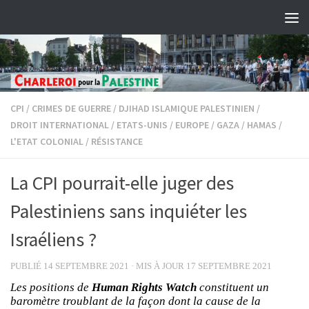
Skip to content
CPI
/
CRIMES DE GUERRE
/
DJIHAD ISLAMIQUE PALESTINIEN
/
DROIT INTERNATIONAL
/
ETATS-UNIS
/
EUROPE
/
GAZA
/
HAMAS
/
L'ETAT COLONIAL
/
RÉSISTANCE
La CPI pourrait-elle juger des
Palestiniens sans inquiéter les
Israéliens ?
PUBLIÉ
14 SEPTEMBRE 2021
· MIS À JOUR
17 SEPTEMBRE 2021
Les positions de
Human Rights Watch
constituent un
baromètre troublant de la façon dont la cause de la