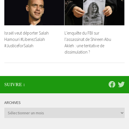
Israël veut déporter Salah
L’enquête du FBI sur
Hamouri #LiberezSalah
l’assassinat de Shireen Abu
#JusticeforSalah
Akleh : une tentative de
dissimulation ?
SUIVRE :
ARCHIVES
Archives