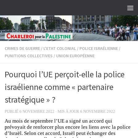
Skip to content
CRIMES DE GUERRE
/
L'ETAT COLONIAL
/
POLICE ISRAÉLIENNE
/
PUNITIONS COLLECTIVES
/
UNION EUROPÉENNE
Pourquoi l’UE perçoit-elle la police
israélienne comme « partenaire
stratégique » ?
PUBLIÉ
6 NOVEMBRE 2022
· MIS À JOUR
6 NOVEMBRE 2022
Au mois de septembre l’UE a signé un accord qui
prévoyait de renforcer plus encore les liens avec la police
d’Israël. Selon cet accord, Israël peut échanger des