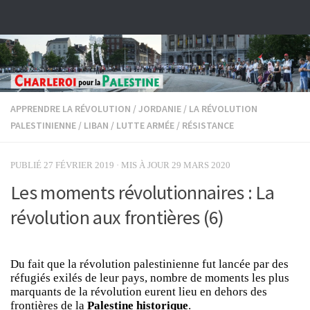
Skip to content
APPRENDRE LA RÉVOLUTION
/
JORDANIE
/
LA RÉVOLUTION
PALESTINIENNE
/
LIBAN
/
LUTTE ARMÉE
/
RÉSISTANCE
PUBLIÉ
27 FÉVRIER 2019
· MIS À JOUR
29 MARS 2020
Les moments révolutionnaires : La
révolution aux frontières (6)
Du fait que la révolution palestinienne fut lancée par des
réfugiés exilés de leur pays, nombre de moments les plus
marquants de la révolution eurent lieu en dehors des
frontières de la
Palestine historique
.