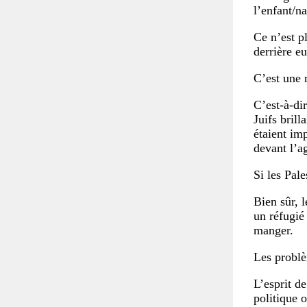
l’enfant/n
Ce n’est p
derrière eu
C’est une 
C’est-à-di
Juifs brill
étaient imp
devant l’a
Si les Pale
Bien sûr, l
un réfugié 
manger.
Les problè
L’esprit d
politique 