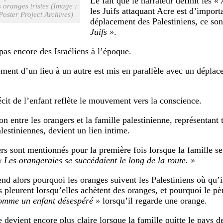
Le fait que le narrateur définit les
« 
 oranges tristes (Image :
les Juifs attaquant Acre est d’import
Poster Project Archives)
déplacement des Palestiniens, ce son
Juifs »
.
 pas encore des Israéliens à l’époque.
ment d’un lieu à un autre est mis en parallèle avec un déplac
récit de l’enfant reflète le mouvement vers la conscience.
ion entre les orangers et la famille palestinienne, représentant 
lestiniennes, devient un lien intime.
rs sont mentionnés pour la première fois lorsque la famille se
« Les orangeraies se succédaient le long de la route. »
d alors pourquoi les oranges suivent les Palestiniens où qu’il
 pleurent lorsqu’elles achètent des oranges, et pourquoi le p
omme un enfant désespéré »
lorsqu’il regarde une orange.
 devient encore plus claire lorsque la famille quitte le pays d