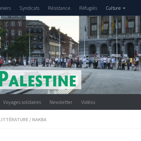
nniers
Syndicats
Résistance
Réfugiés
Culture
Voyages solidaires
Newsletter
Vidéos
LITTÉRATURE
/
NAKBA