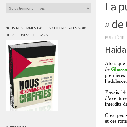
La p
Archives
»
de 
NOUS NE SOMMES PAS DES CHIFFRES – LES VOIX
DE LA JEUNESSE DE GAZA
PUBLIÉ
18 
Haidar
Alors que j
de
Ghassa
premières 
l’adolesce
J’avais 14
d’aventure
interdits 
C’est peut-
et ces roma