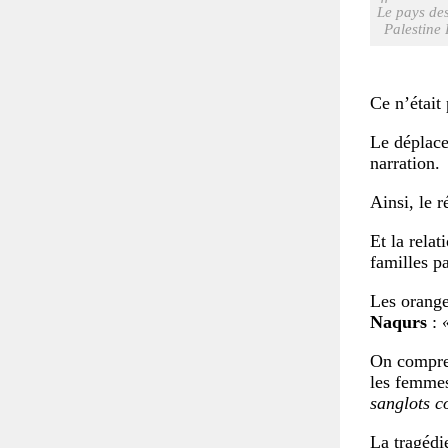
Le pays des
Palestine 
Ce n’était
Le déplace
narration.
Ainsi, le 
Et la relat
familles pa
Les orange
Naqurs
:
On compren
les femmes
sanglots c
La tragédie