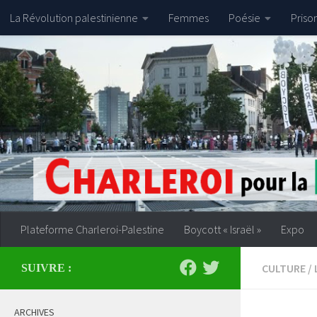
La Révolution palestinienne
Femmes
Poésie
Priso
Skip to content
Plateforme Charleroi-Palestine
Boycott « Israël »
Expo
CULTURE
/
SUIVRE :
ARCHIVES