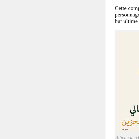
Cette compl
personnage
but ultime
Affiche de