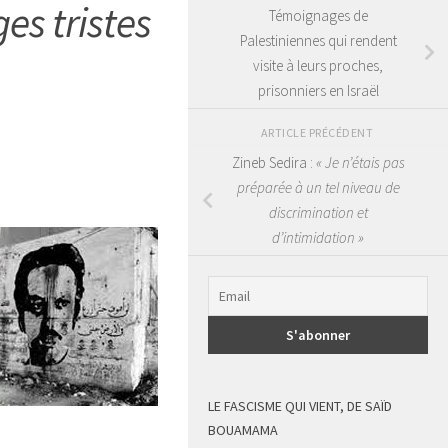
es tristes
Témoignages de
Palestiniennes qui rendent
visite à leurs proches,
prisonniers en Israël
ARTICLE PRÉCÉDENT
Zineb Sedira :
« Je n’étais pas
préparée à un tel niveau de
discrimination et
d’intimidation »
LE FASCISME QUI VIENT, DE SAÏD
BOUAMAMA