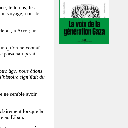
ace, le temps, les
t un voyage, dont le
ébut, à Acre ; un
’un qu’on ne connaît
ne parvenait pas à
notre âge, nous étions
histoire signifiait du
re ne semble avoir
clairement lorsque la
re au Liban.