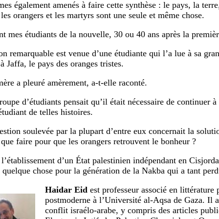
s également amenés à faire cette synthèse : le pays, la terre,
 les orangers et les martyrs sont une seule et même chose.
t mes étudiants de la nouvelle, 30 ou 40 ans après la première 
on remarquable est venue d’une étudiante qui l’a lue à sa grand
 Jaffa, le pays des oranges tristes.
ère a pleuré amèrement, a-t-elle raconté.
roupe d’étudiants pensait qu’il était nécessaire de continuer à
udiant de telles histoires.
estion soulevée par la plupart d’entre eux concernait la solut
; que faire pour que les orangers retrouvent le bonheur ?
 l’établissement d’un État palestinien indépendant en Cisjord
it quelque chose pour la génération de la Nakba qui a tant perd
Haidar Eid
est professeur associé en littérature 
postmoderne à l’Université al-Aqsa de Gaza. Il a
conflit israélo-arabe, y compris des articles publ