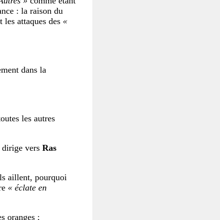
Autres »
comme étant
ance : la raison du
t les attaques des
«
ement dans la
toutes les autres
 dirige vers
Ras
s aillent, pourquoi
ère
« éclate en
es oranges ;