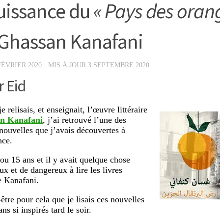
uissance du
« Pays des orang
Ghassan Kanafani
FÉVRIER 2020
· MIS À JOUR
3 SEPTEMBRE 2020
 Eid
e relisais, et enseignait, l’œuvre littéraire
n Kanafani
, j’ai retrouvé l’une des
nouvelles que j’avais découvertes à
nce.
 ou 15 ans et il y avait quelque chose
ux et de dangereux à lire les livres
de Kanafani.
être pour cela que je lisais ces nouvelles
ns si inspirés tard le soir.