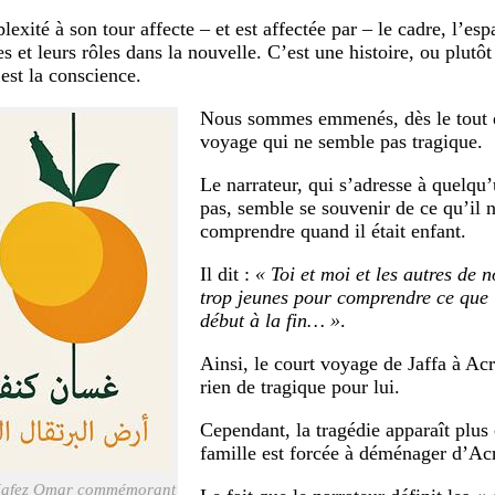
exité à son tour affecte – et est affectée par – le cadre, l’esp
s et leurs rôles dans la nouvelle. C’est une histoire, ou plutô
 est la conscience.
Nous sommes emmenés, dès le tout d
voyage qui ne semble pas tragique.
Le narrateur, qui s’adresse à quelqu
pas, semble se souvenir de ce qu’il 
comprendre quand il était enfant.
Il dit :
« Toi et moi et les autres de 
trop jeunes pour comprendre ce que l’
début à la fin… »
.
Ainsi, le court voyage de Jaffa à Ac
rien de tragique pour lui.
Cependant, la tragédie apparaît plus 
famille est forcée à déménager d’Ac
 Hafez Omar commémorant