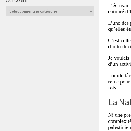
CATÉGORIES
L’écrivain 
Catégories
entouré d’h
L’une des p
qu’elles ét
C’est cell
d’introduct
Je voulais
d’un activi
Lourde tâch
relue pour
fois.
La Nak
Ni une pre
complexité 
palestinie