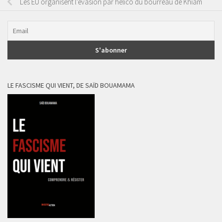
Les EU organisent l’évasion par hélico du bourreau de Khiam
LE FASCISME QUI VIENT, DE SAÏD BOUAMAMA